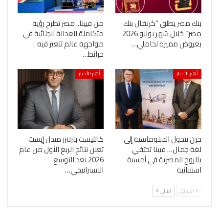
بنك مصر يطلق “كرنفال بنك
من فيينا.. مصر تطرح رؤية
مصر” خلال شهر يوليو 2026
متكاملة للعدالة الجنائية في
بعروض مميزة لحاملي…
مواجهة عالم تتغير فيه
خرائط…
أهم الأخبار
أهم الأخبار
حين تتحول الدبلوماسية إلى
كاتليست بارتنرز ميدل إيست
لغة جمال… فيينا تحتفي
تعلن نتائج الربع الأول من عام
بالروح المصرية في أمسية
2026 بعد التوسع
استثنائية
الاستراتيجي…
السابق
التالي