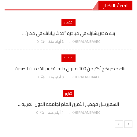
احدث الاخبار
اقتصاد
بنك مصر يشارك في مبادرة “حدث بياناتك في مصر”…
0
AKHERALANBAAEG
3 أيام منذ
اقتصاد
بنك مصر يضخ أكثر من 100 مليون جنيه لتطوير الخدمات الصحية…
0
AKHERALANBAAEG
3 أيام منذ
تقارير
السفير نببل فهمى الأمين العام لجامعة الدول العربية…
0
AKHERALANBAAEG
4 أيام منذ