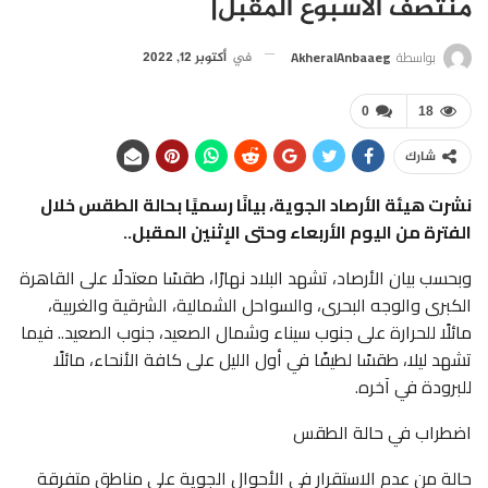
منتصف الأسبوع المقبل|
بواسطة
AkheralAnbaaeg
في
أكتوبر 12, 2022
0
18
شارك
نشرت هيئة الأرصاد الجوية، بيانًا رسميًا بحالة الطقس خلال
الفترة من اليوم الأربعاء وحتى الإثنين المقبل..
وبحسب بيان الأرصاد، تشهد البلاد نهارًا، طقسًا معتدلًا على القاهرة
الكبرى والوجه البحرى، والسواحل الشمالية، الشرقية والغربية،
مائلًا للحرارة على جنوب سيناء وشمال الصعيد، جنوب الصعيد.. فيما
تشهد ليلا، طقسًا لطيفًا في أول الليل على كافة الأنحاء، مائلًا
للبرودة في آخره.
اضطراب في حالة الطقس
حالة من عدم الاستقرار فى الأحوال الجوية على مناطق متفرقة