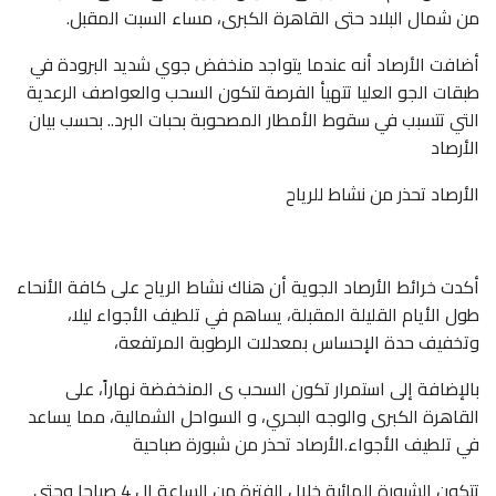
من شمال البلاد حتى القاهرة الكبرى، مساء السبت المقبل.
أضافت الأرصاد أنه عندما يتواجد منخفض جوي شديد البرودة في
طبقات الجو العليا تتهيأ الفرصة لتكون السحب والعواصف الرعدية
التي تتسبب في سقوط الأمطار المصحوبة بحبات البرد.. بحسب بيان
الأرصاد
الأرصاد تحذر من نشاط للرياح
أكدت خرائط الأرصاد الجوية أن هناك نشاط الرياح على كافة الأنحاء
طول الأيام القليلة المقبلة، يساهم في تلطيف الأجواء ليلا،
وتخفيف حدة الإحساس بمعدلات الرطوبة المرتفعة،
بالإضافة إلى استمرار تكون السحب ى المنخفضة نهاراً، على
القاهرة الكبرى والوجه البحري، و السواحل الشمالية، مما يساعد
في تلطيف الأجواء.الأرصاد تحذر من شبورة صباحية
تتكون الشبورة المائية خلال الفترة من الساعة ال 4 صباحا وحتى