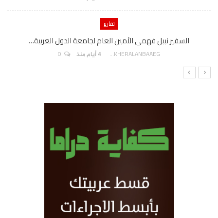
تقارير
السفير نببل فهمى الأمين العام لجامعة الدول العربية…
0
AKHERALANBAAEG
4 أيام منذ