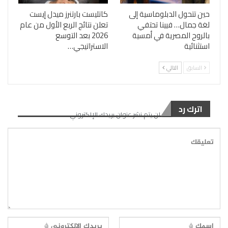
حين تتحول الدبلوماسية إلى
كاتليست بارتنرز ميدل إيست
لغة جمال… فيينا تحتفي
تعلن نتائج الربع الأول من عام
بالروح المصرية في أمسية
2026 بعد التوسع
استثنائية
الاستراتيجي…
السابق
التالي
اترك رد
لن يتم نشر عنوان بريدك الإلكتروني.