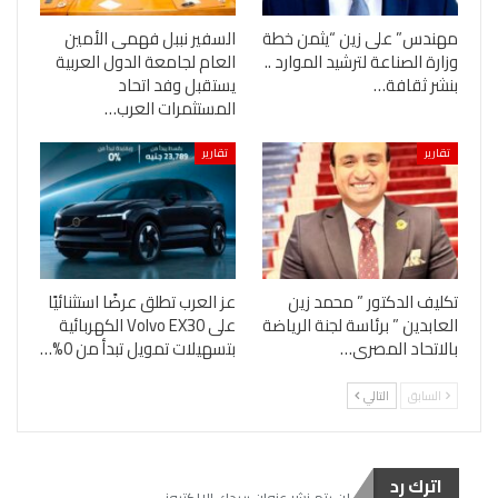
مهندس” على زين “يثمن خطة
السفير نببل فهمى الأمين
وزارة الصناعة لترشيد الموارد ..
العام لجامعة الدول العربية
بنشر ثقافة…
يستقبل وفد اتحاد
المستثمرات العرب…
تقارير
تقارير
تكليف الدكتور ” محمد زين
عز العرب تطلق عرضًا استثنائيًا
العابدين ” برئاسة لجنة الرياضة
على Volvo EX30 الكهربائية
بالاتحاد المصرى…
بتسهيلات تمويل تبدأ من 0%…
السابق
التالي
اترك رد
لن يتم نشر عنوان بريدك الإلكتروني.