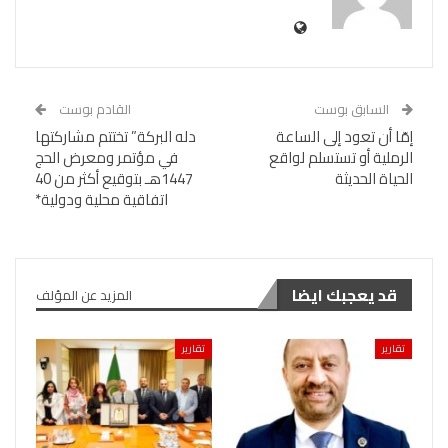
السابق بوست
القادم بوست
إمّا أن تعود إلى الساعة
دله البركة” تختتم مشاركتها
الرملية أو تستسلم لواقع
في مؤتمر ومعرض الحج
الحياة الحديثة
1447هـ بتوقيع أكثر من 40
اتفاقية محلية ودولية*
قد يعجبك ايضا
المزيد عن المؤلف
تقارير
تقارير