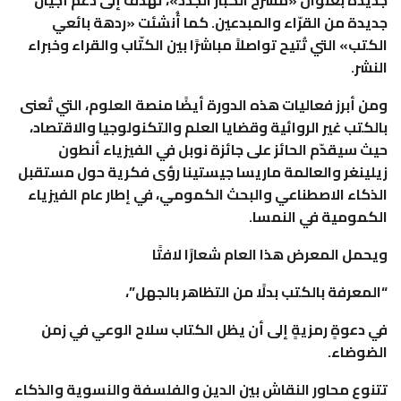
جديدة من القرّاء والمبدعين. كما أُنشئت «ردهة بائعي
الكتب» التي تُتيح تواصلاً مباشرًا بين الكتّاب والقراء وخبراء
النشر.
ومن أبرز فعاليات هذه الدورة أيضًا منصة العلوم، التي تُعنى
بالكتب غير الروائية وقضايا العلم والتكنولوجيا والاقتصاد،
حيث سيقدّم الحائز على جائزة نوبل في الفيزياء أنطون
زيلينغر والعالمة ماريسا جيستينا رؤى فكرية حول مستقبل
الذكاء الاصطناعي والبحث الكمومي، في إطار عام الفيزياء
الكمومية في النمسا.
ويحمل المعرض هذا العام شعارًا لافتًا
“المعرفة بالكتب بدلًا من التظاهر بالجهل”،
في دعوةٍ رمزيةٍ إلى أن يظل الكتاب سلاح الوعي في زمن
الضوضاء.
تتنوع محاور النقاش بين الدين والفلسفة والنسوية والذكاء