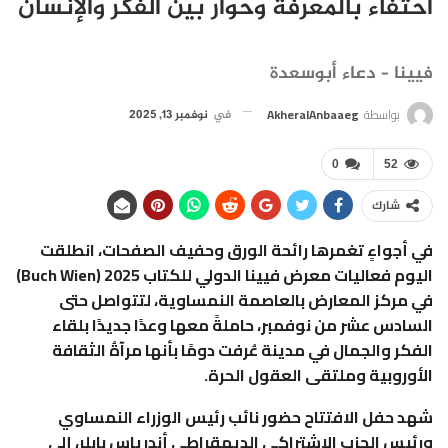
احتفاءٌ بالمعرفة وحوارٌ بين الفكر والإنسان
فيينا – دعاء أبوسعدة
بواسطة
AkheralAnbaaeg
في
نوفمبر 13, 2025
0
52
شارك
في أجواءٍ تغمرها رائحة الورق وحفيف الصفحات، انطلقت
اليوم فعاليات معرض فيينا الدولي للكتاب 2025 (Buch Wien)
في مركز المعارض بالعاصمة النمساوية، لتتواصل حتى
السادس عشر من نوفمبر، حاملةً معها وعدًا جديدًا بلقاء
الفكر والجمال في مدينة عُرفت دومًا بأنها مرآةُ الثقافة
الأوروبية وملتقى العقول الحرة.
شهد حفل الافتتاح حضور نائب رئيس الوزراء النمساوي
ورئيس الحزب الاشتراكي الديمقراطي أندرياس بابلر، إلى