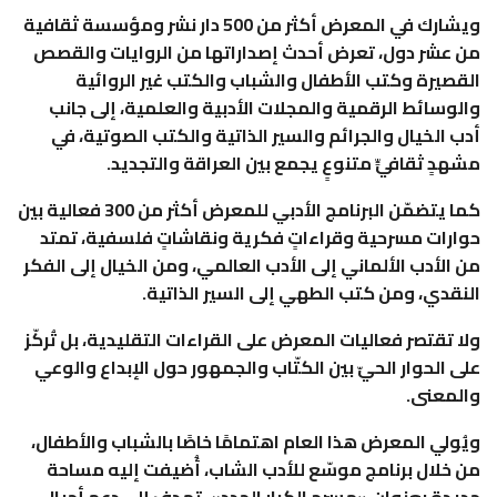
ويشارك في المعرض أكثر من 500 دار نشر ومؤسسة ثقافية
من عشر دول، تعرض أحدث إصداراتها من الروايات والقصص
القصيرة وكتب الأطفال والشباب والكتب غير الروائية
والوسائط الرقمية والمجلات الأدبية والعلمية، إلى جانب
أدب الخيال والجرائم والسير الذاتية والكتب الصوتية، في
مشهدٍ ثقافيٍّ متنوعٍ يجمع بين العراقة والتجديد.
كما يتضمّن البرنامج الأدبي للمعرض أكثر من 300 فعالية بين
حوارات مسرحية وقراءاتٍ فكرية ونقاشاتٍ فلسفية، تمتد
من الأدب الألماني إلى الأدب العالمي، ومن الخيال إلى الفكر
النقدي، ومن كتب الطهي إلى السير الذاتية.
ولا تقتصر فعاليات المعرض على القراءات التقليدية، بل تُركّز
على الحوار الحيّ بين الكتّاب والجمهور حول الإبداع والوعي
والمعنى.
ويُولي المعرض هذا العام اهتمامًا خاصًا بالشباب والأطفال،
من خلال برنامج موسّع للأدب الشاب، أُضيفت إليه مساحة
جديدة بعنوان «مسرح الكبار الجدد»، تهدف إلى دعم أجيال