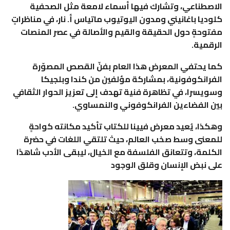
الاصطناعي، وتشارك فيها أسماء لامعة مثل الصحفية
كلوديا باغانيني ومدون اليوتيوب ماتياس أ. نار، في مناظراتٍ
مفتوحةٍ حول الحقيقة والقيم والأصالة في عصر المنصات
الرقمية.
كما يحتفي المعرض هذا العام بفنّ القصص المصوّرة
الفرانكوفونية، بمشاركة مؤلفين من كندا وبلجيكا
وسويسرا، في تظاهرة فنية تهدف إلى تعزيز الحوار الثقافي
بين الفضاءين الفرانكوفوني والنمساوي.
وهكذا، يُعيد معرض فيينا للكتاب تأكيد مكانته كواحةٍ
للمعنى وسط صخب العالم، حيث تلتقي اللغات في حضرة
الكلمة، وتتعانق الفلسفة مع الخيال، ليبقى الأدب شاهدًا
على نبض الإنسان وقلق الوجود