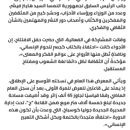
جانب الرئيس السابق لجمهورية النمسا السيد هاينز فيشر،
وعدد من الوزراء ورؤساء الأحزاب، وحشدٍ كبيرٍ من المثقفين
والمفكرين والكتّاب وأصحاب دور النشر والمهتمين بالشأن
الثقافي والفكري.
وقالت المشارِكة في الفعالية، التي حضرت حفل الافتتاح، إن
الأجواء كانت «احتفاءً بالكتاب كجسرٍ للحوار الإنساني،
ونافذةٍ تُطل منها الأرواح على عوالم الفكر والمعنى»،
مؤكدةً أن الثقافة تظل دائمًا لغة الشعوب ومفتاح
المستقبل.
ويأتي المعرض هذا العام في نسخته الأوسع على الإطلاق،
إذ يمتد على قاعتين للعرض للمرة الأولى، بعد أن سجل العام
الماضي رقمًا قياسيًا تجاوز 65 ألف زائر. وقد أُضيفت مساحة
جديدة تبلغ خمسة آلاف متر مربع ضمن القاعة “ج”، تحت إدارة
المديرة الجديدة جوليا كوسباخ، التي وعدت بأن تكون هذه
الدورة «احتفالًا متجددًا بالكلمة وبكل أشكال التعبير
الإنساني».