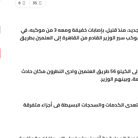
0
35
أصيب اللواء هشام آمنة، وزير التنمية المحلية الجديد، منذ قليل، بإصابات خفيفة ومعه 3 من موكبه، في
موكب سير الوزير القادم من القاهرة إلى العلمين بطريق
وأرسلت هيئة إسعاف مطروح 5 سيارات إسعاف إلى الكيلو 56 طريق العلمين وادى النطرون مكان حادث
ة، وبينهم الوزير.
 تتعدى الكدمات والسحجات البسيطة فى أجزاء متفرقة