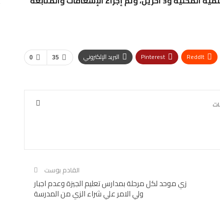
واستقبل مستشفى العلمين النموذجى، وزير التنمية المحلية و3 آخرين، وتم إجراء الإسعافات والمتابعة
ReddIt
Pinterest
البريد الإلكتروني
0
35
القادم بوست
زي موحد لكل مرحلة بمدارس تعليم الجيزة وعدم اجبار
ولي الامر علي شراء الزي من المدرسة