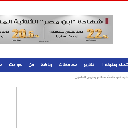
تصاد وبنوك
تقارير
محافظات
رياضة
فن
حوادث
م
لجديد في حادث تصادم بطريق العلمين