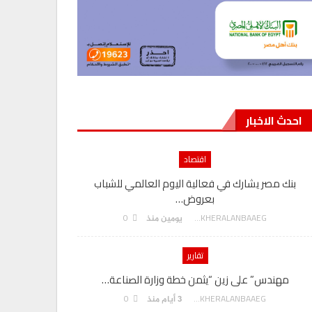
احدث الاخبار
اقتصاد
بنك مصر يشارك في فعالية اليوم العالمي للشباب
بعروض…
0
AKHERALANBAAEG
يومين منذ
تقارير
مهندس” على زين “يثمن خطة وزارة الصناعة…
0
AKHERALANBAAEG
3 أيام منذ