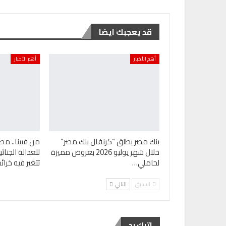
قد يعجبك ايضا
أهم الأخبار
أهم الأخبار
بنك مصر يطلق “كرنفال بنك مصر”
من فيينا.. مص
خلال شهر يوليو 2026 بعروض مميزة
للعدالة الجنا
لحاملي…
تتغير فيه خرا
السابق
التالي
اترك رد