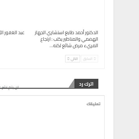
الدكتور أحمد طايع استشاري الجهاز
عبد الغفور البُر
الهضمي والمناظير يكتب : ارتجاع
المريء مرض شائع لكنه…
السابق
التالي
اترك رد
لن يتم نشر ع