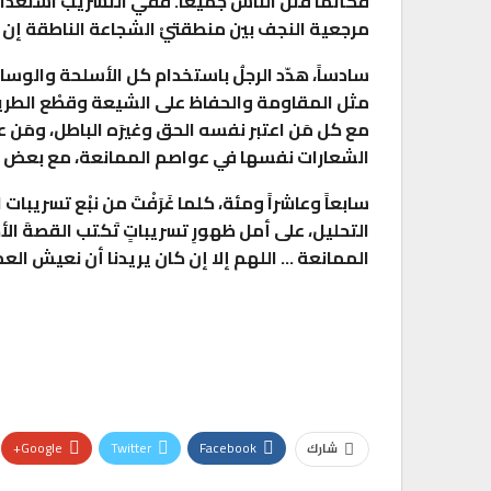
فكأنما قَتَلَ الناس جميعا. ففي التسريب استعداد
مرجعية النجف بين منطقتيْ الشجاعة الناطقة إن 
سادساً، هدّد الرجلُ باستخدام كل الأسلحة والوسائ
مثل المقاومة والحفاظ على الشيعة وقطْع الطريق 
مع كل مَن اعتبر نفسه الحق وغيرَه الباطل، ومَن عا
الشعارات نفسها في عواصم الممانعة، مع بعض ا
سابعاً وعاشراً ومئة، كلما غَرَفْتَ من نبْع تسريبات 
التحليل، على أمل ظهورِ تسريباتٍ تَكتب القصةَ ا
الممانعة … اللهم إلا إن كان يريدنا أن نعيش العم
Google+
Twitter
Facebook
شارك