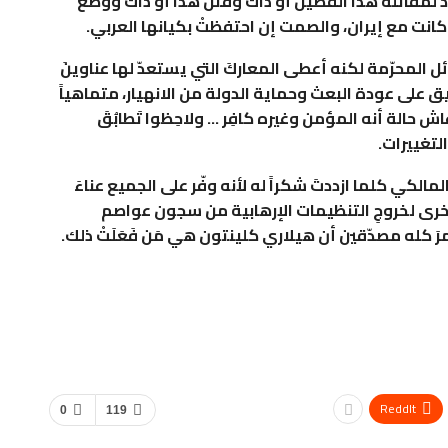
ٌ لمقاتلة هذا الفصيل أو ذاك وقتْل هذا أو ذاك ووضْع
كانت مع إيران، والصمت إن احتفظتْ بكيانها العربي.
ل المحرّمة لكنه أعطى المعاركَ التي يستعدّ لها عناوينَ
على عودة البعث وحماية الدولة من الانهيار، متماهياً
ش حالة أنه المؤمن وغيره كافِر … ولاحِظوا تَطابُقَ
لتغييرات.
المالكي كلما ازددتَ شكراً له لأنه وفّر على الجميع عناءَ
لأخرى لخروجِ التنظيمات الإرهابية من سجون عواصم
رَ كله مصدّقين أن هيلاري كلينتون هي مَن فَعَلَتْ ذلك.
ReddIt
0
119