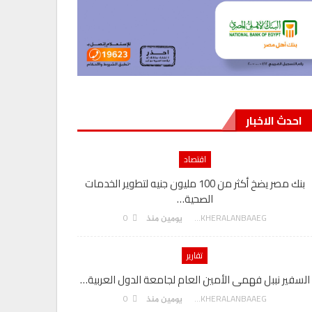
احدث الاخبار
اقتصاد
بنك مصر يضخ أكثر من 100 مليون جنيه لتطوير الخدمات
الصحية…
0
AKHERALANBAAEG
يومين منذ
تقارير
السفير نببل فهمى الأمين العام لجامعة الدول العربية…
بنك مصر يحصد درعا تكريم
0
AKHERALANBAAEG
يومين منذ