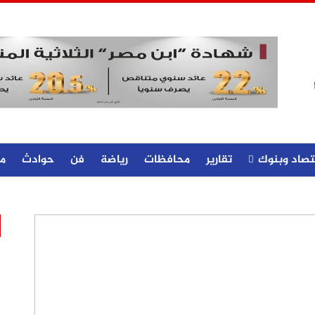
تصاد وبنوك
تقارير
محافظات
رياضة
فن
حوادث
م