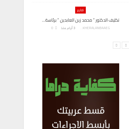
تقارير
تكليف الدكتور ” محمد زين العابدين ” برئاسة…
هدي يسى” م
0
AKHERALANBAAEG
3 أيام منذ