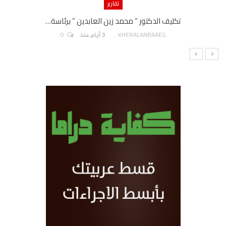
تقارير
تكليف الدكتور ” محمد زين العابدين ” برئاسة…
0
AKHERALANBAAEG
3 أيام منذ