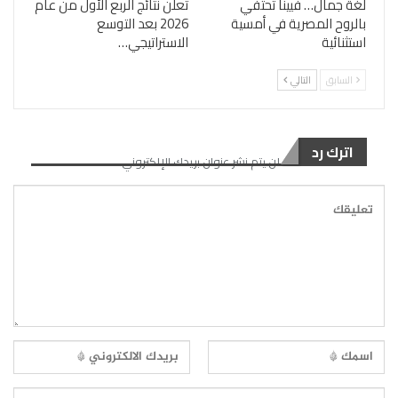
لغة جمال… فيينا تحتفي
تعلن نتائج الربع الأول من عام
بالروح المصرية في أمسية
2026 بعد التوسع
استثنائية
الاستراتيجي…
السابق
التالي
اترك رد
لن يتم نشر عنوان بريدك الإلكتروني.