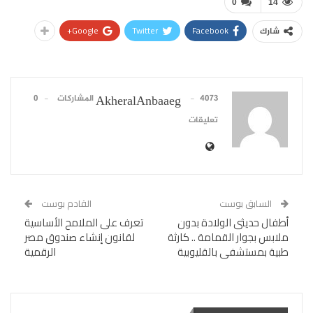
0
14
Google+
Twitter
Facebook
شارك
4073 المشاركات
0
AkheralAnbaaeg
تعليقات
السابق بوست
القادم بوست
أطفال حديثى الولادة بدون
تعرف على الملامح الأساسية
ملابس بجوار القمامة .. كارثة
لقانون إنشاء صندوق مصر
طبية بمستشفى بالقليوبية
الرقمية