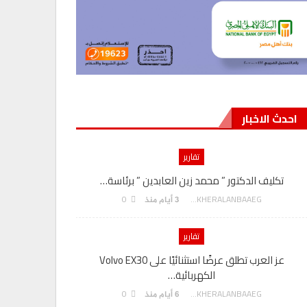
احدث الاخبار
تقارير
تكليف الدكتور ” محمد زين العابدين ” برئاسة…
هدي يسى” م
0
AKHERALANBAAEG
3 أيام منذ
تقارير
عز العرب تطلق عرضًا استثنائيًا على Volvo EX30
الكهربائية…
بنك مصر يوقع
0
AKHERALANBAAEG
6 أيام منذ