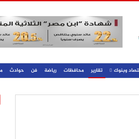
تصاد وبنوك
تقارير
محافظات
رياضة
فن
حوادث
م