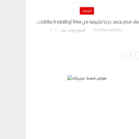
اقتصاد
بنك مصر يحصد درعا تكريميا من Visa لإطلاقه 6 بطاقات…
رئيس المكت
0
AKHERALANBAAEG
أسبوع واحد منذ