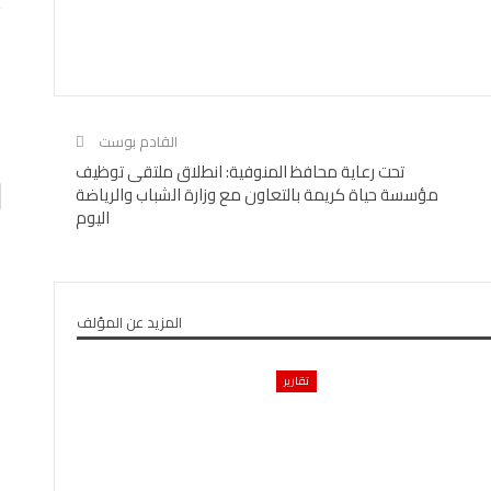
تقارير
السفير نببل فهمى الأمين العام لجامعة الدول العربية…
صاصات
0
AKHERALANBAAEG
يومين منذ
القادم بوست
تحت رعاية محافظ المنوفية: انطلاق ملتقى توظيف
مؤسسة حياة كريمة بالتعاون مع وزارة الشباب والرياضة
اليوم
المزيد عن المؤلف
تقارير