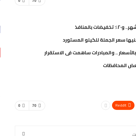
0
70
بالأسعار .. والمبادرات ساهمت فى الاستقرار
عض المحافظات
اقتصاد
لعربي
بنك مصر يشارك في مبادرة “حدث بياناتك في مصر”…
0
AKHERALANBAAEG
يوم واحد منذ
اقتصاد
ReddIt
0
70
بنك مصر يضخ أكثر من 100 مليون جنيه لتطوير الخدمات
ر الخير
الصحية…
0
AKHERALANBAAEG
يوم واحد منذ