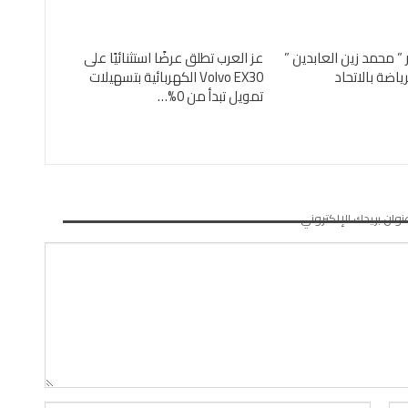
 ” محمد زين العابدين ”
عز العرب تطلق عرضًا استثنائيًا على
رياضة بالاتحاد
Volvo EX30 الكهربائية بتسهيلات
تمويل تبدأ من 0%…
نوان بريدك الإلكتروني.