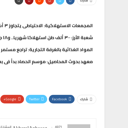
شارك
المجمعات الاستهلاكية: الاحتياطى يتجاوز ٣ أشهر.. و٢٠٪ تخفيضات بالمنافذ
شعبة الأرز: ٣٠٠ ألف طن استهلاكا شهريا.. و١٨ جنيها سعر الجملة للكيلو المستورد
المواد الغذائية بالغرفة التجارية: تراجع مستمر 
معهد بحوث المحاصيل: موسم الحصاد بدأ فى ب
تقارير
هدي يسى” متحدث رئيسى فى ندوة المجلس ا
للثقافة…
0
AKHERALANBAAEG
أسبوع واحد منذ
Google+
Twitter
Facebook
شارك
تقارير
بنك مصر يوقع بروتوكول تعاون مع مؤسسة مص
لتشغيل 50…
4071 المشاركات