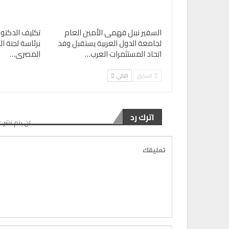
السفير نببل فهمى الأمين العام
تكليف الدكتور
لجامعة الدول العربية يستقبل وفد
برئاسة لجنة ال
اتحاد المستثمرات العرب…
المصرى…
السابق
التالي
اترك رد
لن يتم نشر ع