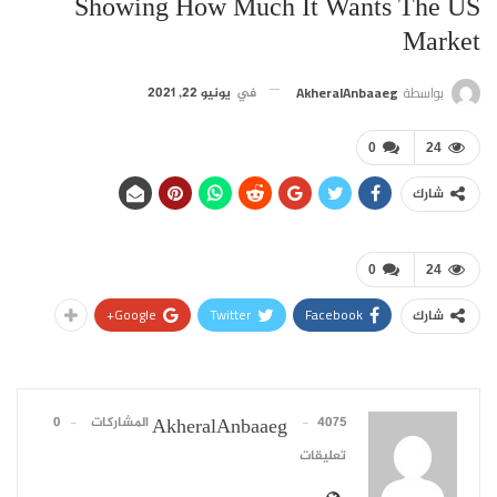
Showing How Much It Wants The US
Market
بواسطة
AkheralAnbaaeg
في
يونيو 22, 2021
0
24
شارك
0
24
Google+
Twitter
Facebook
شارك
4075 المشاركات
0
AkheralAnbaaeg
تعليقات