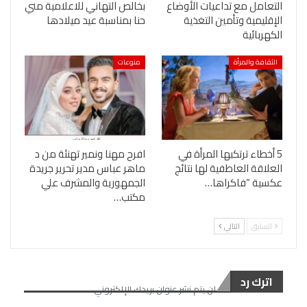
التعامل مع تداعيات الأوضاع
بخالص التهاني للاعلامية مني
الإقليمية وتأمين التغذية
حنا بمناسبة عيد ميلادها
الكهربائية
الثقافة والمرأة
منوعات
5 أخطاء ترتكبها المرأة في
افرح مهنا ونمير تهنئة من د
العلاقة العاطفية لها نتائج
ماهر عباس مدير تحرير جريدة
عكسية “فاكراها…
الجمهورية والمشرف علي
مكتب…
السابق
التالي
اترك رد
لن يتم نشر عنوان بريدك الإلكتروني.