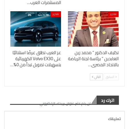
المستثمرات العرب…
تقارير
تقارير
تكليف الدكتور ” محمد زين
عز العرب تطلق عرضًا استثنائيًا
العابدين ” برئاسة لجنة الرياضة
على Volvo EX30 الكهربائية
بالاتحاد المصرى…
بتسهيلات تمويل تبدأ من 0%…
السابق
التالي
اترك رد
لن يتم نشر عنوان بريدك الإلكتروني.