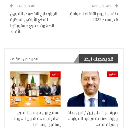
السابق بوست
القادم بوست
طقس اليوم الثلاثاء الموافق
الجزار: طرح التخصيص الفوري
6 ديسمبر 2022
لقطع الأراضي السكنية
الصغيرة بجميع مستوياتها
للأفراد
قد يعجبك ايضا
المزيد عن المؤلف
تقارير
تقارير
مهندس” على زين “يثمن خطة
السفير نببل فهمى الأمين
وزارة الصناعة لترشيد الموارد ..
العام لجامعة الدول العربية
بنشر ثقافة…
يستقبل وفد اتحاد