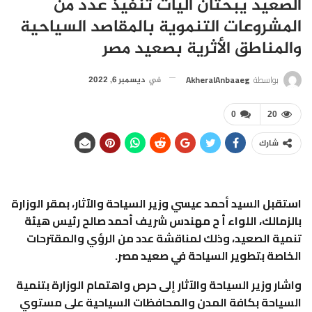
الصعيد يبحثان آليات تنفيذ عدد من
المشروعات التنموية بالمقاصد السياحية
والمناطق الأثرية بصعيد مصر
بواسطة
AkheralAnbaaeg
في
ديسمبر 6, 2022
0
20
شارك
استقبل السيد أحمد عيسي وزير السياحة والآثار، بمقر الوزارة
بالزمالك، اللواء أ ح مهندس شريف أحمد صالح رئيس هيئة
تنمية الصعيد، وذلك لمناقشة عدد من الرؤي والمقترحات
الخاصة بتطوير السياحة في صعيد مصر.
واشار وزير السياحة والآثار إلى حرص واهتمام الوزارة بتنمية
السياحة بكافة المدن والمحافظات السياحية على مستوي