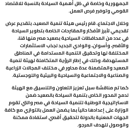
الجمهورية وخاصة في ظل أهمية السياحة بالنسبة للاقتصاد
القومي وتوفير فرص العمل.
وخلال الاجتماع، قام رئيس هيئة تنمية الصعيد، بتقديم عرض
تقديمي لأبرز الأفكار والمقترحات الخاصة بتطوير السياحة
في عدد من المحافظات السياحية بصعيد مصر منها قنا،
والأقصر، وأسوان، والوادي الجديد لجذب الاستثمارات
المختلفة لها وتحقيق التنمية المستدامة في المناطق
المستهدفة، وذلك في إطار الرؤية المتكاملة لهيئة تنمية
الصعيد والمتضمنة عدة محاور في مختلف المجالات الزراعية
والصناعية والاجتماعية والسياحية والبيئية واللوجستية.
كما تم مناقشة سبل تعزيز التعاون والتنسيق مع الهيئة
لدمج المحور الخاص بتنمية السياحة بالصعيد ضمن
الاستراتيجية الوطنية لتنمية السياحة في مصر والتي تقوم
الوزارة على إعدادها حالياً بما يضمن العمل بالتوازي مع كافة
الجهات المعنية بالدولة لتحقيق أقصي استفادة ممكنة
والوصول للهدف المرجو.