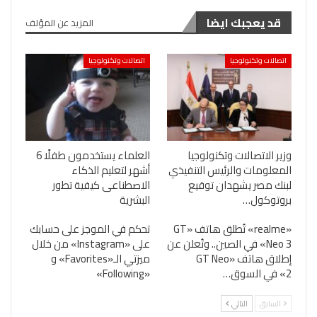
قد يعجبك ايضا
المزيد عن المؤلف
اتصالات وتكنولوجيا
اتصالات وتكنولوجيا
وزير الاتصالات وتكنولوجيا
العلماء يستخدمون طفلًا 6
المعلومات والرئيس التنفيذي
أشهر لتعليم الذكاء
لبنك مصر يشهدان توقيع
الاصطناعى كيفية تطور
بروتوكول…
البشرية
«realme» تُطلق هاتف «GT
تحكم في الموجز على حسابك
Neo 3» في الصين.. وتُعلن عن
على «Instagram» من خلال
إطلاق هاتف «GT Neo
ميزتي الـ«Favorites» و
2» في السوق…
«Following»
السابق
التالي