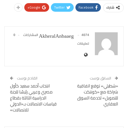
Google+
Twitter
Facebook
شارك
4074 المشاركات
0
AkheralAnbaaeg
تعليقات
السابق بوست
القادم بوست
«شطبلي» توقع اتفاقية
انتخاب أحمد سعيد كأول
شراكة مع «كونتكت
مصري وعربي رئيسًا للجنة
للتمويل» لخدمة السوق
الدراسية الثالثة بقطاع
العقاري
قياسات الاتصالات بـ«الدولي
للاتصالات»