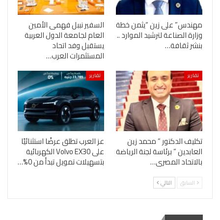
مهندس” على زين “يثمن خطة
السفير نببل فهمى الأمين
وزارة الصناعة لترشيد الموارد ..
العام لجامعة الدول العربية
بنشر ثقافة…
يستقبل وفد اتحاد
المستثمرات العرب…
تقارير
تقارير
تكليف الدكتور ” محمد زين
عز العرب تطلق عرضًا استثنائيًا
العابدين ” برئاسة لجنة الرياضة
على Volvo EX30 الكهربائية
بالاتحاد المصرى…
بتسهيلات تمويل تبدأ من 0%…
السابق
التالي