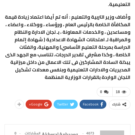
التعليمية.
وأضاف وزير التربية والتعليم : أنه تم أيضا اعتماد زيادة قيمة
المكافآة الخاصة بالرئيس العام ، ورؤساء ، ووكلاء ، واعضاء ،
ومساعدين ، والخدمات المعاونة ، بـ لجان الادارة والنظام
والمراقبة لـ امتحانات الشهادة الاعدادية ( شهادة إتمام
الدراسة بمرحلة التعليم الأساسي) والمهنية، والفئات
الخاصة ، وكذا مشرفي تقدير الدرجات، لتناسب مع الجهد الذى
يبذلة السادة المشاركين فى تلك الاعمال من داخل ميزانية
المديريات والادارات التعليمية وبنفس معدلات تشكيل
اللجان الواردة بالقرارات الوزارية المنظمة
0
18
Google+
Twitter
Facebook
شارك
4073 المشاركات
0