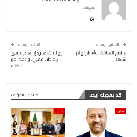
AkheralAnbaaeg
تعليقات
السابق بوست
القادم بوست
برنامج العرافة.. وأسرار إلهام
إلهام شاهين: إبراهيم عيسى
شاهين
بيخاطب عقلي.. وأدعم أمير
الغناء
قد يعجبك ايضا
المزيد عن المؤلف
تقارير
تقارير