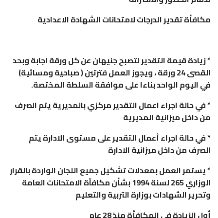
مكافأة تقدير الدرجات لامتحانات الشهادة الاعدادية
* زيادة قيمة التقدير لتصبح جنيهان عن كل ورقة اجابة وبحد
القصى 24 ورقة ، ويجوز العمل فترتين ( صباحية ومسائية)
في اليوم الواحد بناءا على موافقة السلطة المختصة.
* في حالة اجراء اعمال التقدير مركزي بالمديرية يتم الصرف
من داخل ميزانية المديرية
* في حالة اجراء أعمال التقدير على مستوى الادارة يتم
الصرف من داخل ميزانية الادارة
* يستمر العمل بمعدلات تشكيل جميع اللجان الواردة بالقرار
الوزاري 265 لسنة 1994 بشأن مكافآة الامتحانات العامة
وتحرير الشهادات بوزارة التربية والتعليم
أول الزيادة في المكافأة منذ 28 عام