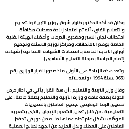
وكان قد أكد الدكتور طارق شوقي وزير التربية والتعليم
والتعليم الفني ، أنه تم اعتماد زيادة معدلات مكافأة
امتحانات لجان السير ومقدري الدرجات وأعضاء الهيئة الفنية
الخاصة بوضع الامتحانات، ومراكز توزيع الاسئلة وتجميع
أوراق الاجابة الخاصة بـ امتحانات الشهادة الاعدادية ( شهادة
إتمام الدراسة بمرحلة التعليم الأساسي ).
وتعد هذه الزيادة هى الأولى منذ صدور القرار الوزارى رقم
(365 لسنة 1994 ) وتعديلاته.
وقال وزير التربية والتعليم : أن هذا القرار يأتي في اطار حرص
الدولة بصفة عامة و وزارة التربية والتعليم بصفة خاصة ، على
تحقيق الرضا الوظيفي لجميع العاملين بالمديريات
التعليمية ، من خلال تعزيز الشعور الإيجابي الذي يشعر به
الموظّف بشكلٍ عام تجاه عمله، لما له من دور في تحفيز
العاملين على العطاء وبذل المزيد من الجهد لصالح العملية