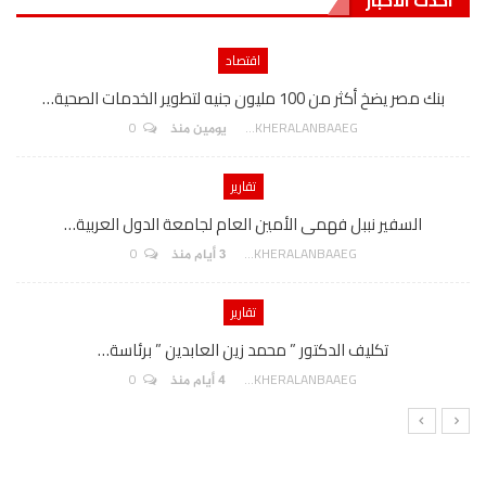
احدث الاخبار
اقتصاد
بنك مصر يضخ أكثر من 100 مليون جنيه لتطوير الخدمات الصحية…
0
AKHERALANBAAEG
يومين منذ
تقارير
السفير نببل فهمى الأمين العام لجامعة الدول العربية…
0
AKHERALANBAAEG
3 أيام منذ
تقارير
تكليف الدكتور ” محمد زين العابدين ” برئاسة…
0
AKHERALANBAAEG
4 أيام منذ