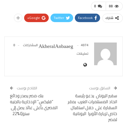
0
88
Google+
Twitter
Facebook
شارك
4074 المشاركات
0
AkheralAnbaaeg
تعليقات
السابق بوست
القادم بوست
سفير اليونان يدعو رئيسة
بنك مصر يصدر ودائع
اتحاد المستثمرات العرب بمقر
“فليكس” الإدخارية بالجنيه
السفارة على حفل استقبال
خاص لزيارة الأوبرا اليونانية
سنويًا%22
لمصر