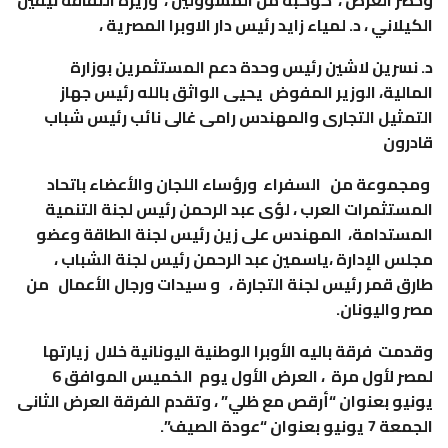
الكيلاني ، د. لمياء زايد رئيس دار الاوبرا المصرية ،
د. نسرين لاشين رئيس وحدة دعم المستثمرين بوزارة
المالية، الوزير المفوض يحيى الواثق بالله رئيس جهاز
التمثيل التجارى والمهندس رامى غالى نائب رئيس شباب
قادرون
ومجموعة من السفراء ورؤساء اللجان والأعضاء باتحاد
المستثمرات العرب ، لؤى عبد الرحمن رئيس لجنة التنمية
المستدامة، المهندس على زين رئيس لجنة الطاقة وعضو
مجلس الإدارة ،ياسمين عبد الرحمن رئيس لجنة الشباب ،
طارق قمر رئيس لجنة التجارة ، و سيدات ورجال الأعمال من
مصر واليونان.
وقدمت فرقة باليه الأوبرا الوطنية اليونانية خلال زيارتها
لمصر لأول مرة ، العرض الأول يوم الخميس الموافق 6
يونيو بعنوان “أرقص مع ظلي” ، وتقدم الفرقة العرض الثانى
الجمعة 7 يونيو بعنوان “عودة الصيف”.