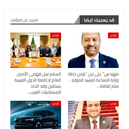
قد يعجبك ايضا
المزيد عن المؤلف
تقارير
تقارير
مهندس” على زين “يثمن خطة
السفير نببل فهمى الأمين
وزارة الصناعة لترشيد الموارد ..
العام لجامعة الدول العربية
بنشر ثقافة…
يستقبل وفد اتحاد
المستثمرات العرب…
تقارير
تقارير