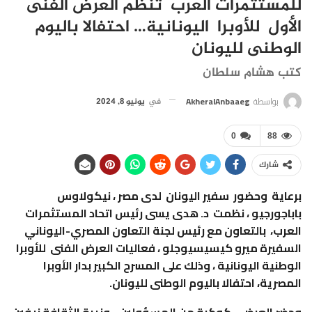
للمستثمرات العرب تنظم العرض الفنى
الأول للأوبرا اليونانية… احتفالا باليوم
الوطنى لليونان
كتب هشام سلطان
بواسطة
AkheralAnbaaeg
في
يونيو 8, 2024
0
88
شارك
برعاية وحضور سفير اليونان لدى مصر ، نيكولاوس
باباجورجيو ، نظمت د. هدى يسى رئيس اتحاد المستثمرات
العرب، بالتعاون مع رئيس لجنة التعاون المصري-اليوناني
السفيرة ميرو كيسيسيوجلو ، فعاليات العرض الفنى للأوبرا
الوطنية اليونانية ، وذلك على المسرح الكبير بدار الأوبرا
المصرية، احتفالا باليوم الوطنى لليونان.
وحضر العرض ، كوكبة من المسؤولين ، وزيرة الثقافة نيفين