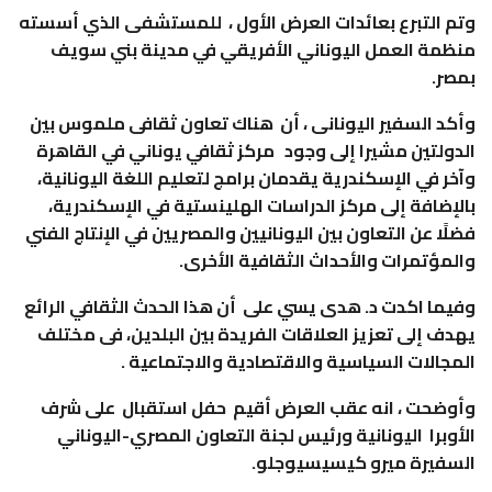
وتم التبرع بعائدات العرض الأول ، للمستشفى الذي أسسته
منظمة العمل اليوناني الأفريقي في مدينة بني سويف
بمصر.
وأكد السفير اليونانى ، أن هناك تعاون ثقافى ملموس بين
الدولتين مشيرا إلى وجود مركز ثقافي يوناني في القاهرة
وآخر في الإسكندرية يقدمان برامج لتعليم اللغة اليونانية،
بالإضافة إلى مركز الدراسات الهلينستية في الإسكندرية،
فضلًا عن التعاون بين اليونانيين والمصريين في الإنتاج الفني
والمؤتمرات والأحداث الثقافية الأخرى.
وفيما اكدت د. هدى يسي على أن هذا الحدث الثقافي الرائع
يهدف إلى تعزيز العلاقات الفريدة بين البلدين، فى مختلف
المجالات السياسية والاقتصادية والاجتماعية .
وأوضحت ، انه عقب العرض أقيم حفل استقبال على شرف
الأوبرا اليونانية ورئيس لجنة التعاون المصري-اليوناني
السفيرة ميرو كيسيسيوجلو.