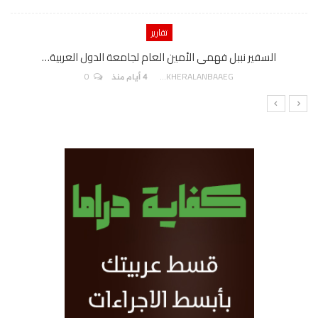
تقارير
السفير نببل فهمى الأمين العام لجامعة الدول العربية…
0
AKHERALANBAAEG
4 أيام منذ