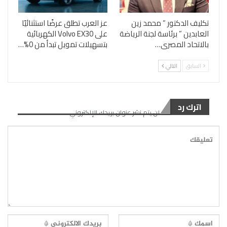
تكليف الدكتور ” محمد زين
عز العرب تطلق عرضًا استثنائيًا
العابدين ” برئاسة لجنة الرياضة
على Volvo EX30 الكهربائية
بالاتحاد المصرى…
بتسهيلات تمويل تبدأ من 0%…
السابق
التالي
اترك رد
لن يتم نشر عنوان بريدك الإلكتروني.