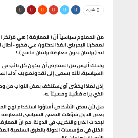
شارك
من المعلوم سياسياً أنّ ( المعارضة ) هي مُرتكز 
لمفكرنا البحريني الفذ الدكتور/ علي فخرو -أطال 
له: ( برلمان بدون معارضة برلمان ماسخ ). !
ولذلك أليس من المفترض أن يكون كل نائب في الب
السياسية، لأنه يسعى إلى نقد وتصويب أداء السل
إذن لماذا يخشى أو يستنكف بعض النواب من وصفه
الذي يراه مُشينا ومسيئاً له،
هل لأن بعض الأشخاص أساؤوا استخدام نهج المعا
بعض الدول شوّهت المعنى السياسي للمعارضة و
لإحداث الضرر والتخريب في الدولة، مع انّ المعا
الخلل في مؤسسات الدولة بالطرق السلمية المشرو
الأصيلة للبرلمان. ؟!!