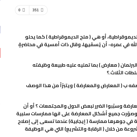
0
351
الديموقراطية، أو هي ( ملح الديموقراطية ) كما يحلو
الله في عمره- أن يُسمّيها، وقال ذات أمسية في محاضرةٍ
رلمان ( معارض ) بما تمليه عليه طبيعة وظيفته
طات الثلاث.؟
 ب ( المعارض والمعارضة ) ويتبرّأ من هذا الوصف
رضة وسبّبوا الضرر لبعض الدول والمجتمعات ؟ أو أن
صوّرت جميع أشكال المعارضة على انها ممارسات سلبية
رضة في جوهرها ممارسة ( إيجابية) عندما تسعى إلى إصلاح
عة من خلال ( الرقابة والتشريع) التي هي الوظيفة