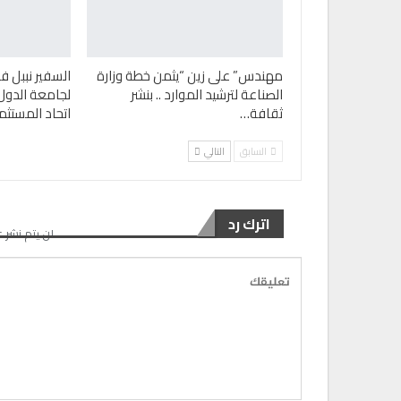
مهندس” على زين “يثمن خطة وزارة
السفير نببل ف
الصناعة لترشيد الموارد .. بنشر
لجامعة الدول 
ثقافة…
اتحاد المستثم
السابق
التالي
اترك رد
لن يتم نشر ع