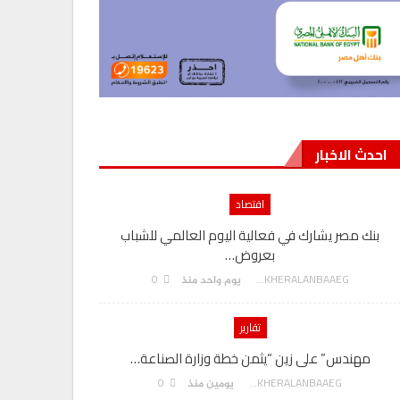
احدث الاخبار
اقتصاد
بنك مصر يشارك في فعالية اليوم العالمي للشباب
بعروض…
0
AKHERALANBAAEG
يوم واحد منذ
تقارير
مهندس” على زين “يثمن خطة وزارة الصناعة…
0
AKHERALANBAAEG
يومين منذ