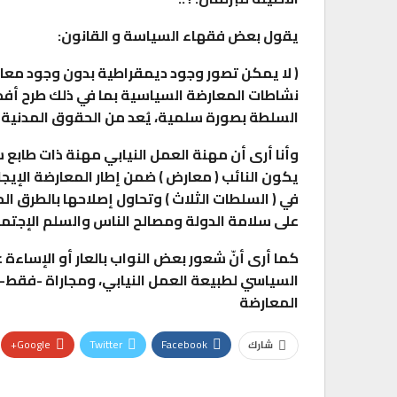
يقول بعض فقهاء السياسة و القانون:
( لا يمكن تصور وجود ديمقراطية بدون وجود معار
نشاطات المعارضة السياسية بما في ذلك طرح أفك
السلطة بصورة سلمية، يُعد من الحقوق المدنية و
وأنا أرى أن مهنة العمل النيابي مهنة ذات طابع
يكون النائب ( معارض ) ضمن إطار المعارضة الإيجا
في ( السلطات الثلاث ) وتحاول إصلاحها بالطرق ال
على سلامة الدولة ومصالح الناس والسلم الإجتم
كما أرى أنّ شعور بعض النواب بالعار أو الإساء
السياسي لطبيعة العمل النيابي، ومجاراة -فقط
المعارضة
Google+
Twitter
Facebook
شارك
البريد الإلكتروني