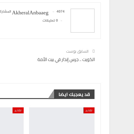
4074 المشاركات
AkheralAnbaaeg
0 تعليقات
السابق بوست
الكويت .. جرس إنذار في بيت الأمة
قد يعجبك ايضا
تقارير
تقارير