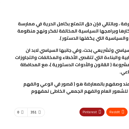
ضة ، وبالتالي فإن حق التمتع بكامل الحرية في ممارسة
ارها وبرامجها السياسية المخالفة لفكر ونهج منظومة
السياسية التي يكفلها الدستور ).
 سياسي وتشريعي بحت، وفي جانبها السياسي لابد ان
بية والبناءة التي تتقصى الأخطاء والمخالفات والتجاوزات
مشروعة ( القانون والأدوات الدستورية )، مع المحافظة
اعي.
ة عند وصفهم بالمعارضة هو ( قصور في الوعي والفهم
- للشعور العام والفهم الجمعي الخاطئ لمفهوم
Pinterest
ReddIt
0
351