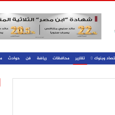
تصاد وبنوك
تقارير
محافظات
رياضة
فن
حوادث
م