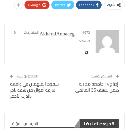
Google+
Twitter
Facebook
شارك
4073 المشاركات
0
AkheralAnbaaeg
تعليقات
السابق بوست
القادم بوست
إدراج 14 جامعة مصرية
سقوط المتهمين في واقعة
ضمن تصنيف QS العالمي
سرقة أموال من شقة تاجر
بالدرب الأحمر
قد يعجبك ايضا
المزيد عن المؤلف