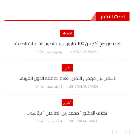
احدث الاخبار
اقتصاد
بنك مصر يضخ أكثر من 100 مليون جنيه لتطوير الخدمات الصحية…
0
AKHERALANBAAEG
يومين منذ
تقارير
السفير نببل فهمى الأمين العام لجامعة الدول العربية…
0
AKHERALANBAAEG
3 أيام منذ
تقارير
تكليف الدكتور ” محمد زين العابدين ” برئاسة…
0
AKHERALANBAAEG
4 أيام منذ