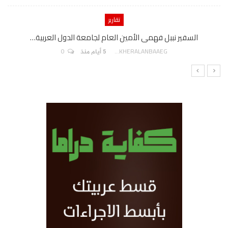
تقارير
السفير نببل فهمى الأمين العام لجامعة الدول العربية…
0
AKHERALANBAAEG
5 أيام منذ