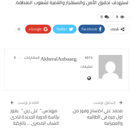
تستهدف تحقيق الأمن والاستقرار والتنمية لشعوب المنطقة.
0
9
Google+
Twitter
Facebook
شارك
4074 المشاركات
0
AkheralAnbaaeg
تعليقات
السابق بوست
القادم بوست
محمد علي اكتساح وفوز من
مهندس ” على زين ” يفوز
اول مره فى الطالبيه
برئاسة الدورة الجديدة لنادى
والعمرانية
الشباب المصرى … بالتزكية