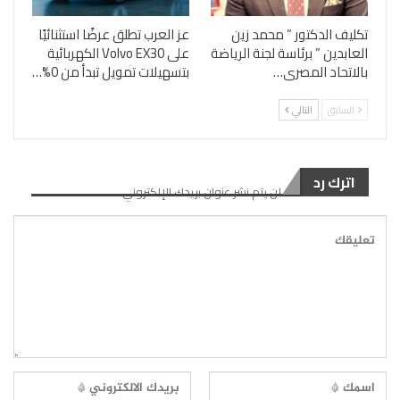
تكليف الدكتور ” محمد زين
عز العرب تطلق عرضًا استثنائيًا
العابدين ” برئاسة لجنة الرياضة
على Volvo EX30 الكهربائية
بالاتحاد المصرى…
بتسهيلات تمويل تبدأ من 0%…
السابق
التالي
اترك رد
لن يتم نشر عنوان بريدك الإلكتروني.