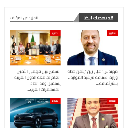
قد يعجبك ايضا
المزيد عن المؤلف
تقارير
تقارير
مهندس” على زين “يثمن خطة
السفير نببل فهمى الأمين
وزارة الصناعة لترشيد الموارد ..
العام لجامعة الدول العربية
بنشر ثقافة…
يستقبل وفد اتحاد
المستثمرات العرب…
تقارير
تقارير