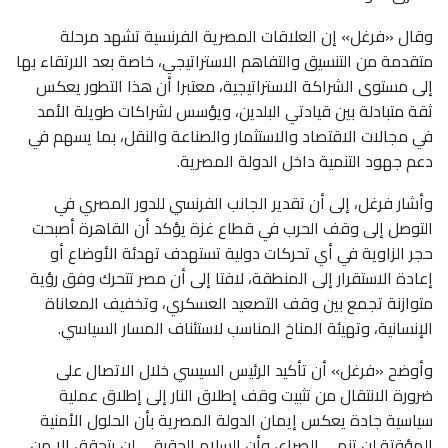
وقال «فرغل» إن العلاقات المصرية الفرنسية تشهد مرحلة
متقدمة من التنسيق والتفاهم الاستراتيجي، خاصة بعد الارتقاء بها
إلى مستوى الشراكة الاستراتيجية، معتبرا أن هذا التطور يعكس
ثقة متبادلة بين قيادتي البلدين، ويؤسس لشراكات طويلة الأمد
في مجالات الاقتصاد والاستثمار والصناعة والنقل، بما يسهم في
دعم جهود التنمية داخل الدولة المصرية.
وأشار فرغل، إلى أن تقدير الجانب الفرنسي للدور المصري في
التوصل إلى وقف الحرب في قطاع غزة يؤكد أن القاهرة أصبحت
حجر الزاوية في أي تحركات دولية تستهدف تهدئة الأوضاع أو
إعادة الاستقرار إلى المنطقة، لافتا إلى أن مصر تتحرك وفق رؤية
متوازنة تجمع بين وقف التصعيد العسكري، وتخفيف المعاناة
الإنسانية، وتهيئة المناخ المناسب لاستئناف المسار السياسي.
وأوضح «فرغل» أن تأكيد الرئيس السيسي خلال الاتصال على
ضرورة الانتقال من تثبيت وقف إطلاق النار إلى إطلاق عملية
سياسية جادة يعكس إيمان الدولة المصرية بأن الحلول الأمنية
المؤقتة لن تنهي الصراع، وأن السلام الحقيقي لن يتحقق إلا من