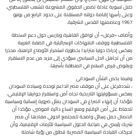
خلال تسوية عادلة تضمن الحقوق المشروعة للشعب الفلسطيني،
وعلى رأسها إقامة دولته المستقلة على حدود الرابع من يونيو
1967 وعاصمتها القدس الشرقية.
وأضاف «فرغل» أن توافق القاهرة وباريس حول دعم السلطة
الفلسطينية ووقف الانتهاكات الإسرائيلية في الضفة الغربية
يعكس إدراكا دوليا متزايدا بخطورة استمرار الأوضاع الراهنة، محذرا
من أن تجاهل الحل السياسي سيؤدي إلى مزيد من عدم الاستقرار
ويقوض فرص السلام في المنطقة بأسرها.
وفيما يخص الشأن السوداني
، شددفرغل على أن موقف مصر الداعم لوحدة وسيادة السودان
يعكس مسؤوليتها التاريخية تجاه أمن واستقرار جوارها الإقليمي،
مؤكدا أن إنهاء الصراع في السودان يمثل ضرورة إنسانية وسياسية
للحفاظ على أمن الإقليم ومنع اتساع دائرة الفوضى، مؤكدا أن
الاتصال حمل رسائل واضحة للمجتمع الدولي مفادها أن مصر
شريك رئيسي في صياغة الحلول السياسية للأزمات الإقليمية، وأن
تحركات القيادة السياسية المصرية تنطلق من رؤية شاملة