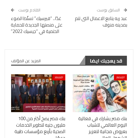
السابق بوست
القادم بوست
عبد ربه يتابع الاعمال التى تتم
غدًا.. “فيرسيك” تسلّط الضوء
بمدينه منوف
على منصتها الجديدة للحماية
الحتمية في “جيسيك 2022”
قد يعجبك ايضا
المزيد عن المؤلف
اقتصاد
اقتصاد
بنك مصر يشارك في فعالية
بنك مصر يضخ أكثر من 100
اليوم العالمي للشباب
مليون جنيه لتطوير الخدمات
بعروض مجانية لتعزيز
الصحية بأربع مؤسسات طبية
الشمول المالي
دعمًا…