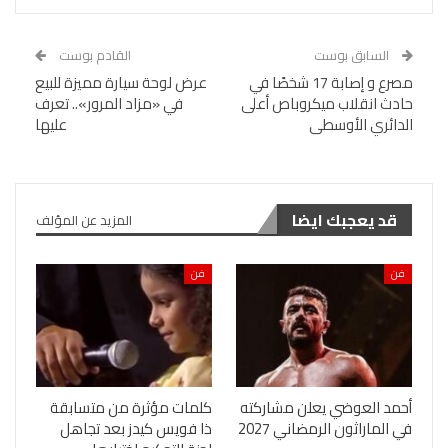
السابق بوست
القادم بوست
مصرع و إصابة 17 شخصًا في
عرض لوحة سيارة مميزة للبيع
حادث انقلاب ميكروباص أعلى
في «مزاد المرور».. تعرف
الدائري الأوسطى
عليها
قد يعجبك ايضا
المزيد عن المؤلف
فن
فن
أحمد العوضي يعلن مشاركته
كلمات مؤثرة من متسابقة
في الماراثون الرمضاني 2027
ذا فويس كيدز بعد تجاهل