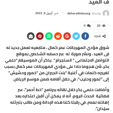
ف العيد
بواسطة
AkheralAnbaaeg
في
أبريل 6, 2022
0
20
شارك
شوق مؤدي المهرجانات عمر كمال ، متابعيه لعمل جديد له
فى العيد ، ونشر صورة له عبر حسابه الشخصى بموقع
التواصل الاجتماعى “ انستجرام ”. يذكر أن الموسيقار “حلمي
بكر، شن هجوما حادا على مؤدي المهرجانات عمر كمال بسبب
تغييره كلمات في أغنية “بنت الجيران من “خمور وحشيش”
إلى ”تمور وحليب”، في حفل أقامه ضمن موسم الرياض.
وأضافت حلمي بكر خلال لقائه ببرنامج “خط أحمر”، عبر
فضائية الحدث اليوم، أنه لا يمكن أن أقبل اعتذاره بعد
إهانته لمصر، في رقبتا كلنا هذه الإدانة ومن طالب بتبرئته
سيُدان”.