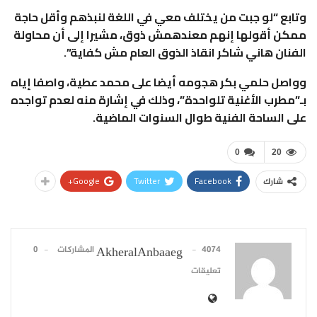
وتابع “لو جبت من يختلف معي في اللغة لنبذهم وأقل حاجة
ممكن أقولها إنهم معندهمش ذوق، مشيرا إلى أن محاولة
الفنان هاني شاكر انقاذ الذوق العام مش كفاية”.
وواصل حلمي بكر هجومه أيضا على محمد عطية، واصفا إياه
بـ”مطرب الأغنية تلواحدة”، وذلك في إشارة منه لعدم تواجده
على الساحة الفنية طوال السنوات الماضية.
0
20
Google+
Twitter
Facebook
شارك
4074 المشاركات
0
AkheralAnbaaeg
تعليقات