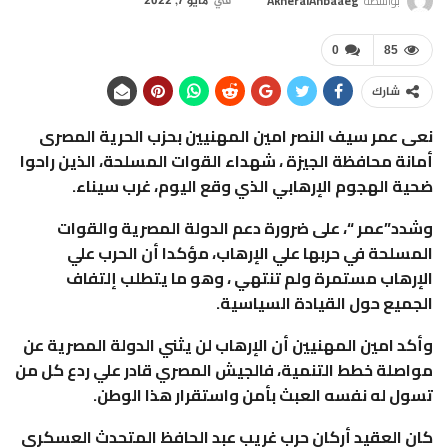
بواسطة
AkheralAnbaaeg
في
مايو 7, 2022
0
85
شارك
نعى عمر سيف النصر امين المهنيين بحزب الحرية المصرى
أمانة محافظة الجيزة ، شهداء القوات المسلحة، الذين راحوا
ضحية الهجوم الإرهابي الذي وقع اليوم، غرب سيناء.
وشدد”عمر “، على ضرورة دعم الدولة المصرية والقوات
المسلحة في حربها علي الإرهاب، مؤكدا أن الحرب علي
الإرهاب مستمرة ولم تنتهي ، وهو ما يتطلب إلتفاف
الجميع حول القيادة السياسية.
وأكد امين المهنيين أن الإرهاب لن يثني الدولة المصرية عن
مواصلة خطط التنمية، فالجيش المصري قادر علي ردع كل من
تسول له نفسه العبث بأمن واستقرار هذا الوطن.
كان العقيد أركان حرب غريب عبد الحافظ المتحدث العسكرى