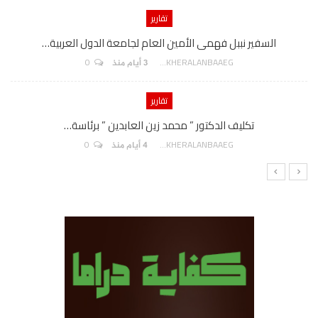
تقارير
السفير نببل فهمى الأمين العام لجامعة الدول العربية…
0
AKHERALANBAAEG
3 أيام منذ
تقارير
تكليف الدكتور ” محمد زين العابدين ” برئاسة…
0
AKHERALANBAAEG
4 أيام منذ