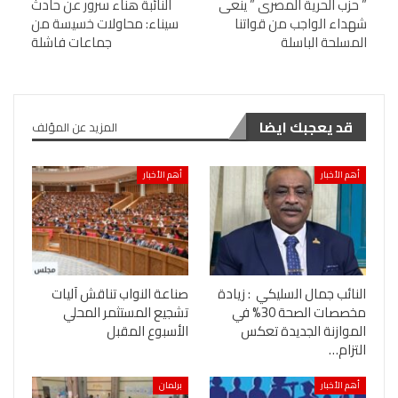
” حزب الحرية المصرى ” ينعى
النائبة هناء سرور عن حادث
شهداء الواجب من قواتنا
سيناء: محاولات خسيسة من
المسلحة الباسلة
جماعات فاشلة
قد يعجبك ايضا
المزيد عن المؤلف
أهم الأخبار
أهم الأخبار
النائب جمال السليكي : زيادة
صناعة النواب تناقش آليات
مخصصات الصحة 30% في
تشجيع المستثمر المحلي
الموازنة الجديدة تعكس
الأسبوع المقبل
التزام…
أهم الأخبار
برلمان