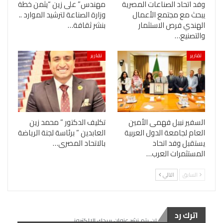
وفد اتحاد الصناعات المصرية
مهندس” على زين “يثمن خطة
يبحث مع مجتمع الأعمال
وزارة الصناعة لترشيد الموارد ..
الهندي فرص الاستثمار
بنشر ثقافة…
والتصنيع…
تقارير
تقارير
السفير نببل فهمى الأمين
تكليف الدكتور ” محمد زين
العام لجامعة الدول العربية
العابدين ” برئاسة لجنة الرياضة
يستقبل وفد اتحاد
بالاتحاد المصرى…
المستثمرات العرب…
السابق
التالي
اترك رد
لن يتم نشر عنوان بريدك الإلكتروني.