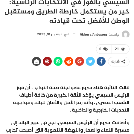
السيسي بالفوز في الانتخابات الرئاسية:
خير من يستكمل خارطة الطريق ومستقبل
الوطن للأفضل تحت قيادته
بواسطة
AkheralAnbaaeg
في
ديسمبر 18, 2023
0
21
شارك
قالت النائبة هناء سرور عضو لجنة صحة النواب ، أن فوز
الرئيس السيسي يؤكد الثقة الكبيرة من كافة أطياف
الشعب المصرى ، وأنه رمز الأمن والأمان للبلاد ومواجهة
التحديات الخارجية والداخلية .
وأضافت سرور أن الرئيس السيسي، نجح فى عبور البلاد إلى
مسيرة النماء والعمار والنهضة التنموية التى أصبحت تجارب