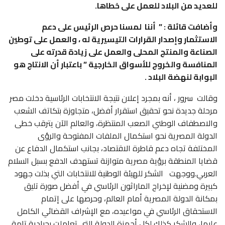
للعديد من البلاد للعمل على خطاها.
وأضافت قائلة : ” أننا لمسنا حرص الرئيس على دعم
الاستثمار وإصدار القرارات التيسيرية له ، والعمل على توطين
الصناعة والمنتج المحلى والعمل على زيادة قدرته على
المنافسة والخروج للأسواق الخارجية ” باعتبار أن الانتاج هو
البوابة لنهضة البلاد .
وقالت سرور ، أنه بمجرد إعلان نتيجة الانتخابات الرئاسية دخلت مصر
مرحلة جديدة نحو تحقيق استقرار أفضل، متجاوزة بتكاتف الشعب
والاصطفاف الوطني الصعب المنتظرة، والعالم الآن يترقب خطى
الدولة المصرية نحو استكمال الملفات المفتوحة والرؤى
المختلفة تجاه دعم قاطرة الاقتصاد، بجانب استكمال الدفاع عن
قضايا المنطقة برؤية مصرية متوازنة تستهدف الدفع بسبل السلام
العربي.ووجهت الشكر للهيئة الوطنية للانتخابات التي بذلت جهود
كبيرة ومضنية لإخراج الماراثون الرئاسي في أفضل صورة تليق
بمكانة الدولة المصرية أمام العالم، وحرصها على إتمام
الاستحقاق الرئاسي في مواعيده، مع الإشراف القضائي الكامل
عليها، والشكر كذلك لكل أجهزة الدولة التي تعاملت بحيادية تامة