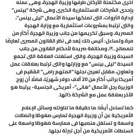
أخرى مكتملة الأركان طرفها وزيرة الهجرة، وهى عمله
بإحدى الشركات الاستثمارية الكبرى وهى شركة “بينس”
لإدارة الثروات، التى تملكها سيدة الأعمال “ليلى بينس”،
والتى ترتبط بمشروعات استثمارية مع وزارة الهجرة
المصرية، وسبق تكريمها من جانب وزيرة الهجرة أكثر من
مرة.وتساءل: أليس ذلك يُعد فى نظر القانون المصرى تعارضًا
للمصالح..؟!، ومخالفة صريحة لأحكام القانون من جانب
السيدة وزيرة الهجرة، والتى استغلت العلاقة التى تجمع
السيدة “ليلى بينس” مع وزارتها والتى ترتبط بعلاقات عمل
وتعاون، مقابل تعيين نجلها “المتهم رامى” المُقيم فى
أمريكا براتب أكثر من 20 آلاف دولار شهريًا، فضلًا أن زوج
الوزيرة رجل الأعمال “هانى”- أمريكى الجنسية- يرتبط هو
الآخر بعلاقة عمل مع الشركة ذاتها.
كما تساءل أيضًا: ما حقيقة ما تناولته وسائل الإعلام
الأمريكية عن أن وزيرة الهجرة تمارس صغوطًا واتصالات
واسعة و تستغل منصبها فى ممارسة ضغوطًا واسعة على
السلطات الأمريكية من أجل تبرئة نجلها.