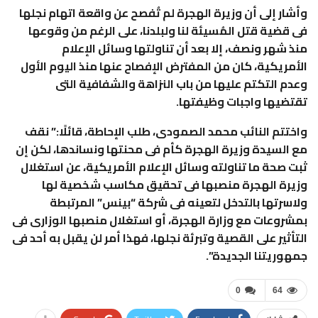
وأشار إلى أن وزيرة الهجرة لم تُفصح عن واقعة اتهام نجلها
فى قضية قتل المُسيئة لنا ولبلدنا، على الرغم من وقوعها
منذ شهر ونصف، إلا بعد أن تناولتها وسائل الإعلام
الأمريكية، كان من المفترض الإفصاح عنها منذ اليوم الأول
وعدم التكتم عليها من باب النزاهة والشفافية التى
تقتضيها واجبات وظيفتها.
واختتم النائب محمد الصمودى، طلب الإحاطة، قائلًا:” نقف
مع السيدة وزيرة الهجرة كأم فى محنتها ونساندها، لكن إن
ثبت صحة ما تناولته وسائل الإعلام الأمريكية، عن استغلال
وزيرة الهجرة منصبها فى تحقيق مكاسب شخصية لها
ولاسرتها بالتدخل لتعينه فى شركة “بينس” المرتبطة
بمشروعات مع وزارة الهجرة، أو استغلال منصبها الوزارى فى
التأثير على القصية وتبرئة نجلها، فهذا أمر لن يقبل به أحد فى
جمهوريتنا الجديدة”.
0
64