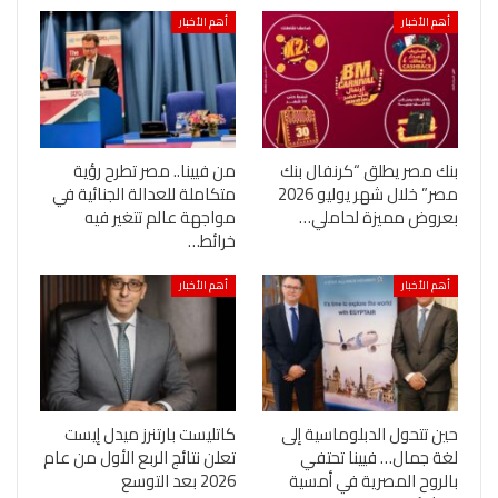
أهم الأخبار
أهم الأخبار
بنك مصر يطلق “كرنفال بنك
من فيينا.. مصر تطرح رؤية
مصر” خلال شهر يوليو 2026
متكاملة للعدالة الجنائية في
بعروض مميزة لحاملي…
مواجهة عالم تتغير فيه
خرائط…
أهم الأخبار
أهم الأخبار
حين تتحول الدبلوماسية إلى
كاتليست بارتنرز ميدل إيست
لغة جمال… فيينا تحتفي
تعلن نتائج الربع الأول من عام
بالروح المصرية في أمسية
2026 بعد التوسع