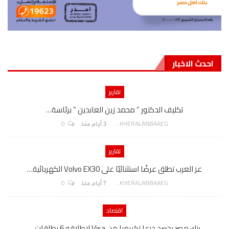
احدث الاخبار
تقارير
تكليف الدكتور ” محمد زين العابدين ” برئاسة…
0
AKHERALANBAAEG
3 أيام منذ
تقارير
عز العرب تطلق عرضًا استثنائيًا على Volvo EX30 الكهربائية…
0
AKHERALANBAAEG
7 أيام منذ
اقتصاد
بنك مصر يحصد درعا تكريميا من Visa لإطلاقه 6 بطاقات…