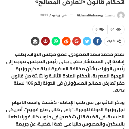
لأحكام قانون «تعارض المصالح»
بواسطة
AkheralAnbaaeg
في
يونيو 1, 2022
0
64
شارك
تقدم محمد سعد الصمودى، عضو مجلس النواب، بطلب
إحاطة إلى المستشار حنفى جبالى رئيس المجلس، موجه إلى
رئيس الوزراء، بشأن مخالفة السفيرة نبيلة مكرم وزيرة
الهجرة المصرية، لأحكام المادة الثانية والثالثة من قانون
حظر تعارض مصالح المسؤولين فى الدولة رقم 106 لسنة
2013.
وذكر النائب فى نص طلب الإحاطة- كشفت واقعة الاتهام
نجل وزيرة الدولة للهجرة، “رامى هانى منير فهيم”، أمريكى
الجنسية، فى قضية قتل شخصين فى جنوب كاليفورنيا طعنًا
بالسكين، والمحبوس حاليًا على ذمة القضية، عن جريمة