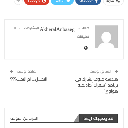
Google+
Twitter
Facebook
شارك
4071 المشاركات
0
AkheralAnbaaeg
تعليقات
السابق بوست
القادم بوست
هندسة منوف تشارك فى
التطبيل… ام النحيب؟؟؟
برنامج “سفراء أكاديمية
هواوي”.
قد يعجبك ايضا
المزيد عن المؤلف