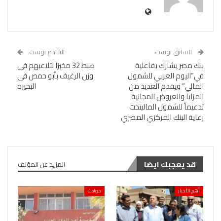
السابق بوست
القادم بوست
بنك مصر يشارك بفاعلية
ضبط 32 مخبزا لتلاعبهم فى
في”اليوم العربي للشمول
وزن الرغيف بأبو حمص فى
المالي” ويقدم العديد من
البحيرة
المزايا والعروض المجانية
تدعيماً للشمول الماليتحت
رعاية البنك المركزي المصري
قد يعجبك ايضا
المزيد عن المؤلف
أهم الأخبار
حوادث