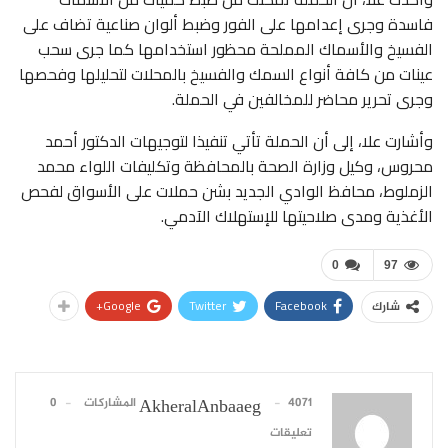
فاسدة وجرى إعدامها على الفور وضبط ألوان صناعية تضاف على
الفسيخ والأسماك المملحة محظور استخدامها كما جرى سحب
عينات من كافة أنواع السمك والفسيخ بالمحلات لتحليلها وفحصها
وجرى تحرير محاضر للمخالفين في الحملة.
وأشارت علا، إلى أن الحملة تأتي تنفيذا لتوجيهات الدكتور أحمد
محروس، وكيل وزارة الصحة بالمحافظة وتكليفات اللواء محمد
الزملوط، محافظ الوادي الجديد بشن حملات على الأسواق لفحص
الأغذية ومدى صلاحيتها للإستهلاك الآدمي.
0
97
Google+
Twitter
Facebook
شارك
4071 المشاركات
0
AkheralAnbaaeg
تعليقات