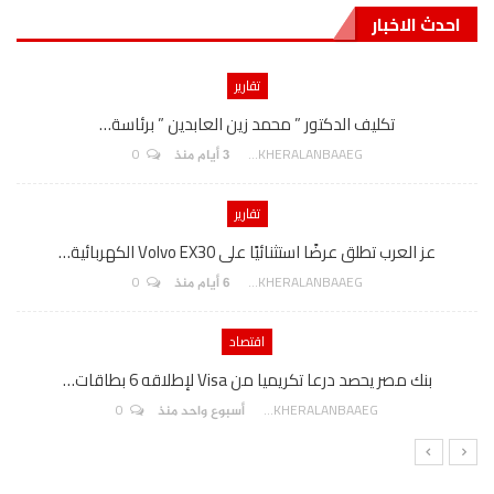
احدث الاخبار
تقارير
تكليف الدكتور ” محمد زين العابدين ” برئاسة…
0
AKHERALANBAAEG
3 أيام منذ
تقارير
عز العرب تطلق عرضًا استثنائيًا على Volvo EX30 الكهربائية…
0
AKHERALANBAAEG
6 أيام منذ
اقتصاد
بنك مصر يحصد درعا تكريميا من Visa لإطلاقه 6 بطاقات…
0
AKHERALANBAAEG
أسبوع واحد منذ