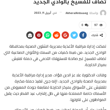
تضاف للفسيخ بالوادي الجديد
بواسطة
AkheralAnbaaeg
في
أبريل 11, 2023
0
97
شارك
تمكنت إدارة مراقبة الأغذية بمديرية الشئون الصحية بمحافظة
الوادي الجديد، من ضبط كميات من السمك والألوان الصناعية التي
تضاف للفسيخ غير صالحة للاستهلاك الآدمي في حملة تفتيش
بمركز الخارجة.
وقالت الدكتورة علا عز الدين فؤاد، مدير إدارة مراقبة الأغذية
بمديرية الصحة بالوادي الجديد، اإنه جرى تنفيذ حملة مكبرة
للتفتيش على الأسواق بمركز الخارجة لمتابعة جودة المعروض من
الأسماك خاصة المملحة منها في ظل إقتراب عيد الفطر حيث يقبل
المواطنون على تناولها.
وأكدت علا، أن الحملة تمكنت من ضبط كميات من الأسماك