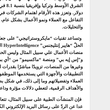
دولار.
وتعزز هذه الأرقام اهتمام الشركات في ا
التفاعل مع العملاء ونمو الأعمال بشكل عام، ب
والتحليلات.
وتساعد تقنيات “مايكروستراتيجي” على جعل
الحلّ “هايبر إنتليجنس”
HyperIntelligence
ال
منصات الأعمال علي سبيل المثال وليس الحص
و”إس إيه بي” ومنصة “ماكسيمو” من “آي ب
وغيرها من المنصات، تزويدًا مباشرًا بقدرات ال
التطبيقات والأجهزة التي يستخدمها الموظفون
العملاء وتفضيلاتهم وما إلى ذلك، في شكل بط
والأهداف الرقمية، لتعطي دلالات مؤثرة وداعمة
فإن المنشآت الطبية على سبيل المثال، تتعا
عدا عن الردّ على رسائل البريد الإلكتروني الكث