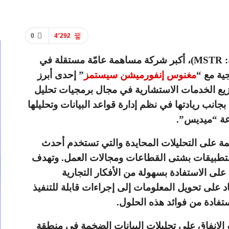
0
4٬292
:
MSTR
)، أكبر شركة مساهمة عامّة مستقلة في
ية مع “
مغنوس إنفورميشن سيستمز
” إحدى أبرز
يع
الخدمات الاستشارية في مجال
برمجيات تحليل
بجانب ريادتها في نظم إدارة قواعد البيانات وتحليلها
عة “ميديس”.
مة على التحليلات المحايدة والتي تستخدم أحدث
والتطبيقات بشتى القطاعات ومجالات العمل. وتهدف
ى الاستفادة بسهولة من الأفكار التجارية
اد على تحويل المعلومات إلى إجراءات قابلة للتنفيذ
فادة من فوائد هذه الحلول.
لإنفاق على تحليلات البيانات الضخمة في منطقة