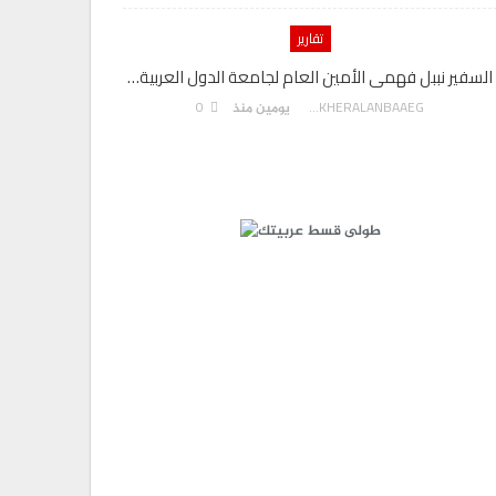
تقارير
السفير نببل فهمى الأمين العام لجامعة الدول العربية…
0
AKHERALANBAAEG
يومين منذ