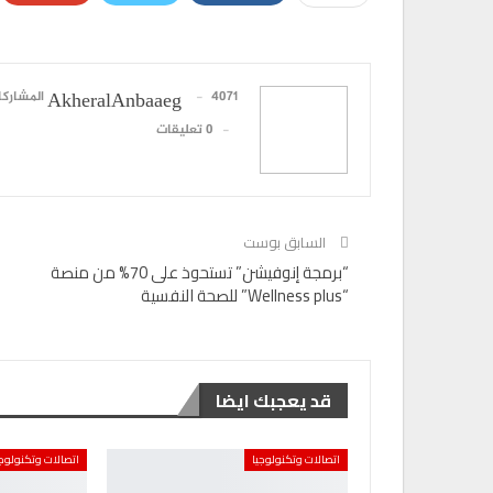
البريد الإلكتروني
4071 المشاركات
AkheralAnbaaeg
0 تعليقات
السابق بوست
“برمجة إنوفيشن” تستحوذ على 70% من منصة
“Wellness plus” للصحة النفسية
قد يعجبك ايضا
اتصالات وتكنولوجيا
اتصالات وتكنولوجي