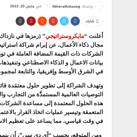
بواسطة
AkheralAnbaaeg
في
مارس 20, 2022
شارك
أعلنت “
مايكروستراتيجي
” (رمزها في نازداك
مجال ذكاء الأعمال، عن إبرام شراكة استراتيج
الشركات ذات القيمة المضافة العاملة في توز
بيانات الاعمال و الذكاء الاصطناعي
وتنفيذها،
في الشرق الأوسط وإفريقيا، والتابعة لمجمو
وتهدف الشراكة إلى تطوير حلول معتمَدة قائ
التوصيات العالمية المستمدَّة من التجارب 
هذه الحلول المعتمدة إلى مساعدة الشركات عل
المتعمقة وتيسير عمليات اتخاذ القرار بالاعتم
في وقت قياسي، مما يساعد على تعظيم الاست
ومن المتوقع، بحسب “آي دي سي”، أن ينمو ا