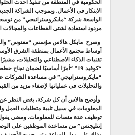
الحكومية في المنطقة من تنفيذ أحدث الحلول
الابتكار في الأعمال. وبموجب الشراكة الجد
الواسعة شركة “مايكروستراتيجي” من توسعة
مردود استفادة لشتى القطاعات والمجالات ال
وصرح مايكل هالاس مؤسس “مغنوس” والمدير ا
أوساط مجتمع الأعمال بمنطقة الشرق الأوسط
تقنيات الذكاء الاصطناعي والتحليلات، مشيرًا 
“كوفيد-19” “أمرًا أساسيًا لضمان نجا
“مايكروستراتيجي” في مساعدة الشركات على
والتحليلات في عملياتها لإضفاء مزيد من القيم
وأوضح هالاس أن كل شركة، بغض النظر عن 
المعلومات في سبيل تلبية متطلبات العمل والع
توظيف عدة منصات للمعلومات. ومضى يقول: 
إنتليجنس” من مساعدة الموظفين على الوصول 
وذلك على مدار الساعة وعبر جميع الأجهزة وا