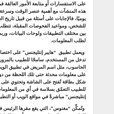
على الاستفسارات أو متابعة الأمور العالقة 
هذه المنشآت مع أهمية عنصر الوقت وسرعة ال
يوميًا، فالإجابات على أسئلة من قبيل تاريخ ا
للشخص، ومواعيد الفحوصات المقبلة، تتطلب من
بين مختلف التطبيقات ولوحات البيانات، وربم
لطلب المعلومات.
ويعمل تطبيق “هايبر إنتليجنس” على اختصار
تدخل من المستخدم، سامحًا للطبيب بالمرو
الحاسوب، مثل اسم المريض في تطبيق الويب 
على معلومات محدثة حتى تلك اللحظة من دون 
شكل بطاقة تُفتح على الشاشة وتحتوي على ج
للطبيب التعمّق بسلاسة في أي من المعلومات 
إنتليجنس” مباشرةً في مواقع الويب أو التط
وتُمكِّن “مغنوس”، التي يقع مقرها الرئي