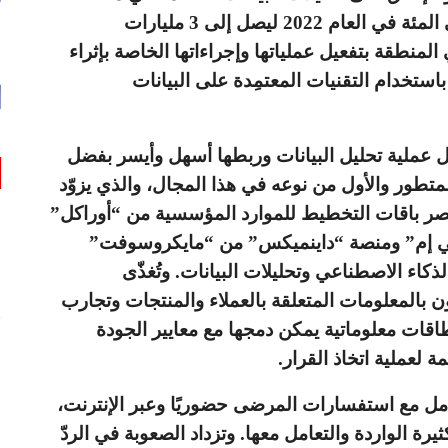
الشرق الأوسط وتركيا وإفريقيا بنسبة 8.1 في المئة في العام 2022 ليصل إلى 3 مليارات
لمنطقة بتفعيل عملياتها وإجراءاتها الخاصة بإثراء
استخدام التقنيات المعتمِدة على البيانات
 عملية
تحليل البيانات
وربطها أسهل وأيسر بفضل
متطور والأول من نوعه في هذا المجال، والذي يزوّد
ر باقات التخطيط للموارد المؤسسية من “أوراكل”
ي إم” ومنصة “داينميكس” من “مايكروسوفت”
ذكاء الاصطناعي وتحليلات البيانات. وتُغذّى
 بالمعلومات المتعلقة بالعملاء والمنتجات وتجارب
اقات معلوماتية يمكن دمجها مع معايير الجودة
 لعملية اتخاذ القرار.
مل مع استفسارات المرضى حضوريًا وعبر الإنترنت،
يرة الواردة والتعامل معها. وتزداد الصعوبة في الردّ