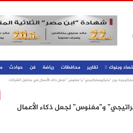
تصاد وبنوك
تقارير
محافظات
رياضة
فن
حوادث
م
تراتيجية بين “مايكروستراتيجي” و”مغنوس” لجعل ذكاء الأعمال في متناول الشركات
راتيجي” و”مغنوس” لجعل ذكاء الأعمال