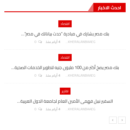
احدث الاخبار
اقتصاد
بنك مصر يشارك في مبادرة “حدث بياناتك في مصر”…
0
AKHERALANBAAEG
4 أيام منذ
اقتصاد
بنك مصر يضخ أكثر من 100 مليون جنيه لتطوير الخدمات الصحية…
0
AKHERALANBAAEG
4 أيام منذ
تقارير
السفير نببل فهمى الأمين العام لجامعة الدول العربية…
0
AKHERALANBAAEG
4 أيام منذ