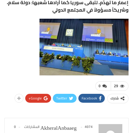
إعمار ما تهدّم، لتبقى سوريا كما أرادها شعبها: دولة سلام،
وشريكاً مسؤولاً في المجتمع الدولي
0
29
Google+
Twitter
Facebook
شارك
4074 المشاركات
0
AkheralAnbaaeg