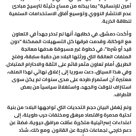
أمين للإنسانية” بما يبذله من مساعٍ حثيثة لترسيخ مبادئ
عدم الانتشار النووي وتوسيع آفاق الاستخدامات السلمية
للطاقة الذرية.
وأكدت دمشق، في خطابها، أنها لم تدخر جهداً في التعاون
مع الوكالة، وقدمت فرقها كل التسهيلات الممكنة “دون
قيد أو شرط”، في خطوة غير مسبوقة هدفها معالجة
الملفات العالقة التي ورثتها البلاد من حقبة سابقة، وفتح
الطريق أمام تعاون مثمر قائم على الثقة والاحترام المتبادل.
وفي هذا السياق، دعت سوريا إلى إغلاق نهائي لهذا الملف،
معتبرة أن استمرار طرحه على مدى سنوات لم يكن سوى
استنزاف للوقت والجهد، واستغلالاً سياسياً من بعض
الأطراف.
ولم يُغفل البيان حجم التحديات التي تواجهها البلاد؛ من بنية
تحتية مدمرة واقتصاد مرهق ومخلفات حرب طويلة، إلى
اعتداءات إسرائيلية متكررة عطّلت مرافق حيوية، فضلاً عن
دعم خارجي لجماعات خارجة عن القانون. ومع ذلك، شدّد