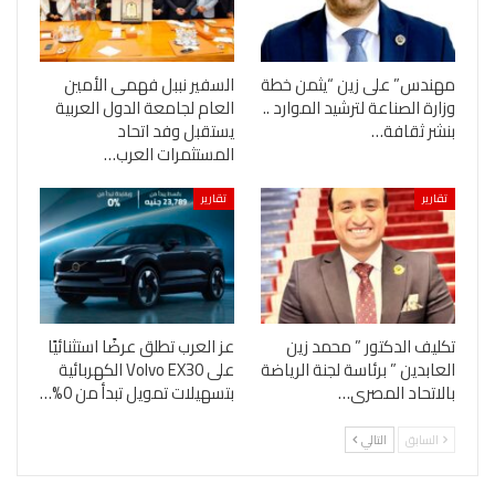
مهندس” على زين “يثمن خطة
السفير نببل فهمى الأمين
وزارة الصناعة لترشيد الموارد ..
العام لجامعة الدول العربية
بنشر ثقافة…
يستقبل وفد اتحاد
المستثمرات العرب…
تقارير
تقارير
تكليف الدكتور ” محمد زين
عز العرب تطلق عرضًا استثنائيًا
العابدين ” برئاسة لجنة الرياضة
على Volvo EX30 الكهربائية
بالاتحاد المصرى…
بتسهيلات تمويل تبدأ من 0%…
السابق
التالي