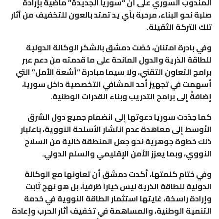
المندوب السوري على أن “سوريا الجديدة” ماضية بإرادة
صلبة نحو البناء، مرحبةً بأي يد تمتد بالعون للتخفيف من آثار
تلك التركة الثقيلة.
وفي بادرة امتنان، خصّت دمشق بالشكر الوكالة الدولية
للطاقة الذرية والدول المانحة على ما قدمته من دعم عبر
برامج التعاون التقني، ولا سيما مبادرة “أشعة الأمل” التي
أسهمت في تجهيز أحد المشافي التخصصية داخل سوريا،
إضافةً إلى برامج التدريب وبناء القدرات الوطنية.
كما جدّدت سوريا دعوتها إلى انضمام جميع دول الشرق
الأوسط إلى معاهدة عدم انتشار الأسلحة النووية، باعتبار
ذلك خطوة جوهرية نحو جعل المنطقة خالية من السلاح
النووي، وبما يعزز الأمن الإقليمي والسلم الدولي.
وفي ختام كلمتها، أكدت دمشق أن تعاونها مع الوكالة
الدولية للطاقة الذرية ليس خياراً ظرفياً، بل هو نهج ثابت
وإرادة راسخة، غايتها استثمار الطاقة النووية في خدمة
التنمية الوطنية، والمساهمة في تخفيف آثار الحرب وإعادة