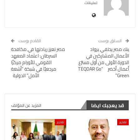
تعليقات
السابق بوست
القادم بوست
بنك مصر يحتفي برواد
مصر تعزز ريادتها في مكافحة
الأعمال المشاركين في
السرطان: اعتماد المعهد
الدورة الأولى من أول مسرّع
القومي للأورام مركزًا
أعمال أخضر “TEQDAR Go
مرجعيًا في شبكة “أشعة
Green”
الأمل” الدولية
قد يعجبك ايضا
المزيد عن المؤلف
تقارير
تقارير