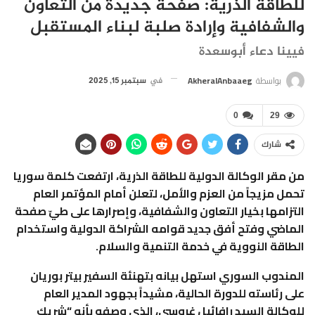
للطاقة الذرية: صفحة جديدة من التعاون
والشفافية وإرادة صلبة لبناء المستقبل
فيينا دعاء أبوسعدة
بواسطة
AkheralAnbaaeg
في
سبتمبر 15, 2025
0
29
شارك
من مقر الوكالة الدولية للطاقة الذرية، ارتفعت كلمة سوريا
تحمل مزيجاً من العزم والأمل، لتعلن أمام المؤتمر العام
التزامها بخيار التعاون والشفافية، وإصرارها على طيّ صفحة
الماضي وفتح أفق جديد قوامه الشراكة الدولية واستخدام
الطاقة النووية في خدمة التنمية والسلام.
المندوب السوري استهل بيانه بتهنئة السفير بيتر بوريان
على رئاسته للدورة الحالية، مشيداً بجهود المدير العام
للوكالة السيد رافائيل غروسي، الذي وصفه بأنه “شريك