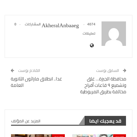
4074 المشاركات
0
AkheralAnbaaeg
تعليقات
السابق بوست
القادم بوست
محافظة الجيزة… غلق
غدا.. انطلاق ماراثون الثانوية
وتشميع ٩ قاعات أفراح
العامة
مخالفة بطريق المريوطية
قد يعجبك ايضا
المزيد عن المؤلف