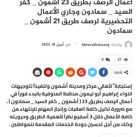
أعمال الرصف بطريق 23 أشمون _ كفر
السيد _ سمادون وجاري الأعمال
التحضيرية لرصف طريق 21 أشمون _
سمادون
بواسطة
AkheralAnbaaeg
في
أبريل 16, 2022
0
37
شارك
إستجابة ً لأهالي مركز ومدينة أشمون وتنفيذاً لتوجيهات
اللواء إبراهيم أبو ليمون محافظ المنوفية بالبدء فوراً في
أعمال الرصف بطريق 23 ( أشمون _ كفر السيد _ سمادون ) ،
مع ضرورة تذليل كافة العقبات وإنجاز المهام للإنتهاء من
كافة الأعمال خلال 3 أسابيع نظراً لأهمية الطريق وحيويته
وذلك من أجل تحسين جودة الخدمات المقدمة للمواطنين .