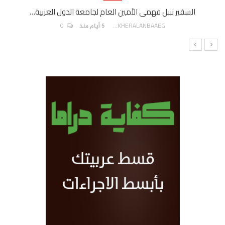
السفير نببل فهمى الأمين العام لجامعة الدول العربية…
0
AKHERALANBAAEG
5 أيام منذ