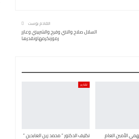
القادم بوست
السلال صلاح والنني وفرح والشربيني وعازر
رموزنكرمهاونقدرها
تقارير
همى الأمين العام
تكليف الدكتور ” محمد زين العابدين ”