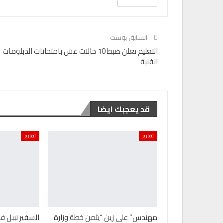
السابق بوست
التعليم تعلن ضبط 10 حالات غش بامتحانات الدبلومات
الفنية
قد يعجبك ايضا
تقارير
تقارير
مهندس” على زين “يثمن خطة وزارة
السفير نببل ف