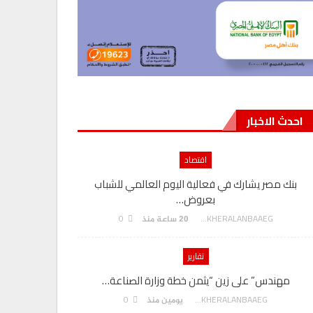
احدث الاخبار
اقتصاد
بنك مصر يشارك في فعالية اليوم العالمي للشباب
بعروض…
0
AKHERALANBAAEG
20 ساعة منذ
تقارير
مهندس” على زين “يثمن خطة وزارة الصناعة…
0
AKHERALANBAAEG
يومين منذ