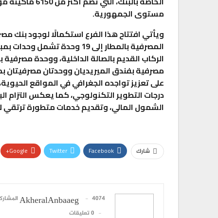
الخاصة بالبنك، ا
مستوى الجمهورية.
ويأتي افتتاح هذا الفرع استكمالًا لوجود بنك مصر
الركاب القديم بالصالة الداخلية، ووحدة مصرفية 
مصرفية بفندق الميريديان ووحدتان مصرفيتان ب
على تعزيز تواجده الجغرافي في المواقع الحيوية
درجات التطوير التكنولوجي، كما يعكس التزام البن
الشمول المالي، وتقديم خدمات متطورة ترتقي ل
Google+
Twitter
Facebook
شارك
4074 المشاركات
AkheralAnbaaeg
0 تعليقات