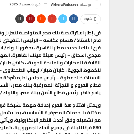
بواسطة
AkheralAnbaaeg
في
ديسمبر 7, 2025
شارك
في إطار استراتيجية بنك مصر المتواصلة لتعزيز 
فرع البنك الجديد بمطار القاهرة ، بحضور اللواء/ 
مجدي اسحاق – رئيس هيئة ميناء القاهرة، المه
القابضة للمطارات والملاحة الجوية، ، كابتن طيا
للخطوط الجوية ، كابتن طيار / ايهاب الطحطاوى
الاستاذ/ خالد عطوة – رئيس مجلس اداره شركة مصر
قطاع الفروع و التجزئة المصرفية ببنك مصر ، الأستا
ياسر خاطر- رئيس قطاع الأمن ببنك مصر، واللواء / 
ويمثل افتتاح هذا الفرع إضافة مهمة لشبكة فروع 
مختلف الخدمات المصرفية الأساسية، بما يشمل الس
مع تشغيله وفق أحدث النظم الإلكترونية، ويأتي
880 فرعًا للبنك في جميع أنحاء الجمهورية، كما