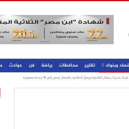
تصاد وبنوك
تقارير
محافظات
رياضة
فن
حوادث
م
 جديدًا بمطار القاهرة ويعزّز انتشاره بالمطار ليصل إلى 19 وحدة مصرفية