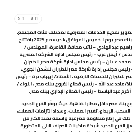
0
8
وتطوير تقديم الخدمات المصرفية لمختلف فئات المجتمع،
قام الأستاذ / هشام عكاشه – الرئيس التنفيذي لبنك مصر يوم الخميس الموافق 4 ديسمبر 2025 بافتتاح
ابراهيم عبدالهادي – نائب محافظ القاهرة، المهندس /
ندس / أيمن عرب – رئيس مجلس ادارة الشركة المصرية
ر / محمد عليان – رئيس مجلس ادارة شركة مصر للطيران
 – رئيس مجلس إدارة شركة مصر للطيران للشحن الجوي،
 للطيران للخدمات الارضية ، الأستاذ/ إيهاب درة – رئيس
ذ/ماجد عبد الله – رئيس قطاع الفروع ببنك مصر ، اللواء /
أكرم عبد الباسط – رئيس القطاع الإداري ببنك مصر.
بنك مصر داخل مطار القاهرة، حيث يوفّر الفرع الجديد
حب، الإيداع، تغيير العملات، وسداد التزامات العملاء،
 ذلك في إطار منظومة مصرفية واسعة تمتد لأكثر من
 يعزز الفرع الجديد شبكة ماكينات الصراف الآلي المتطورة