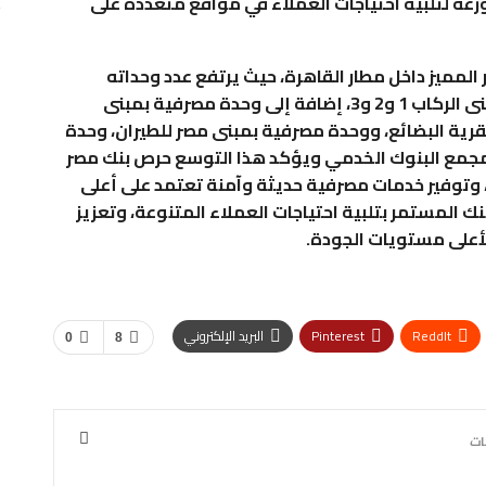
لتي تضم أكثر من 6150 ماكينة موزعة لتلبية احتياجات العملاء في مواقع متعددة على
 المميز داخل مطار القاهرة، حيث يرتفع عدد وحداته
المصرفية بالمطار إلى 19 وحدة تشمل وحدات بمبنى الركاب 1 و2 و3، إضافة إلى وحدة مصرفية بمبنى
بقرية البضائع، ووحدة مصرفية بمبنى مصر للطيران، وحدة
مجمع البنوك الخدمي ويؤكد هذا التوسع حرص بنك مصر
، وتوفير خدمات مصرفية حديثة وآمنة تعتمد على أعلى
ك المستمر بتلبية احتياجات العملاء المتنوعة، وتعزيز
أعلى مستويات الجودة.
ReddIt
Pinterest
البريد الإلكتروني
0
8