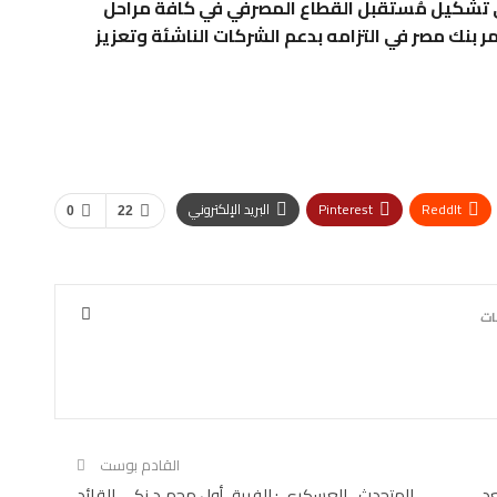
ي تشكيل مُستقبل القطاع المصرفي في كافة مراحل
ر بنك مصر في التزامه بدعم الشركات الناشئة وتعزيز
ReddIt
Pinterest
البريد الإلكتروني
0
22
القادم بوست
عد
المتحدث_العسكرى : الفريق أول محمـد زكى القائد