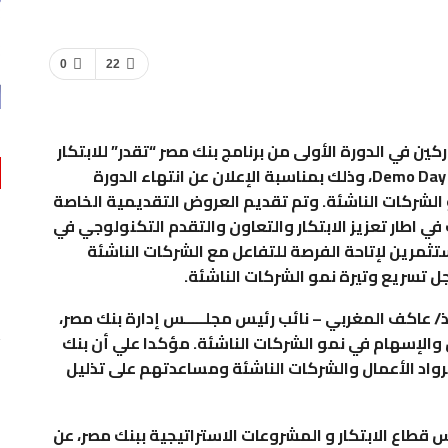
0
22
كين في الدورة الأولى من برنامج بنك مصر “تقدر” للابتكار
التشاركي مع الشركات الناشئة وذلك تحت عنوان Demo Day، وذلك بمناسبة الإعلان عن انتهاء الدورة
و الشركات الناشئة. وتم تقديم العروض التقديمية الخاصة
 في اطار تعزيز الابتكار والتعاون والتقدم التكنولوجي في
تثمرين لإتاحة الفرصة للتفاعل مع الشركات الناشئة
ل تسريع وتيرة نمو الشركات الناشئة.
/ عاكف المغربي – نائب رئيس مجلـــــس إدارة بنك مصر،
 والإسهام في نمو الشركات الناشئة. مؤكدا علي أن بنك
رواد الأعمال والشركات الناشئة ومساعدتهم على تذليل
س قطاع الابتكار و المشروعات الاستراتيجية ببنك مصر، عن