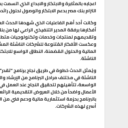
اعجابه بالمثابرة والابتكار والابداع الذي اتسمت 
التزام بنك مصر بدعم الابتكار والوصول لحلول رائدة
وكانت أحد أهم الفاعليات الذي شهدها الحدث ال
أفكارها برفقة المدير التنفيذي الراعي لها من بن
وتقديمهم لمنتجات وخدمات وتكنولوجيات متطورة 
وعكست الأفكار المُتنوعة للشركات الناشئة المشا
المالية والحلول المُضمنة، النطاق الواسع للابتكا
الناشئة.
ويُمثل الحدث خطوة في طريق نجاح برنامج “تقدر”
الناشئة في مختلف مراحل البرنامج من الإرشاد وا
الواسعة، لتأهيلهم لتحقيق النجاح عند العمل في ال
الأعمال واضحاً من خلال العروض التقديمية الرائ
بالبرنامج بحزمة استثمارية مالية ودعم فني من 
أسرع لهذه الشركات.