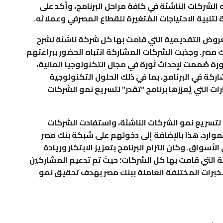
به الشركات الناشئة في كافة مراحل البرنامج، وأكد على
 لتلبية الاحتياجات المُتغيرة للقطاع المصرفي وعملائه.
عروض التقديمية التي قامت بها كل شركة ناشئة لشرح
ك مصر. وجذبت الشركات المشاركة انتباه الحضور ببراعتهم
صُممت لإحداث ثورة في مجال التكنولوجيا المالية،
ركة في البرنامج، بما في ذلك الحلول التكنولوجية
رات التي يُعززها برنامج “تقدر” لتسريع نمو الشركات
 لتسريع نمو الشركات الناشئة، واستفادت الشركات
لموارد، هذا بالإضافة إلى دخولهم على شبكة بنك مصر
أسواق. وكان التزام البرنامج بتعزيز الابتكار وريادة
عة التي قامت بها كل الشركات؛ حيث تم تدعيم المشاركين
الخبرات المختلفة العاملة ببنك مصر بهدف تحقيق نمو