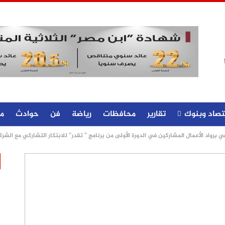
تصاد وبنوك
تقارير
محافظات
رياضة
فن
حوادث
م
برواد الأعمال المشاركين في الدورة الأولى من برنامج ” تقدر” للابتكار التشاركي مع الشرك