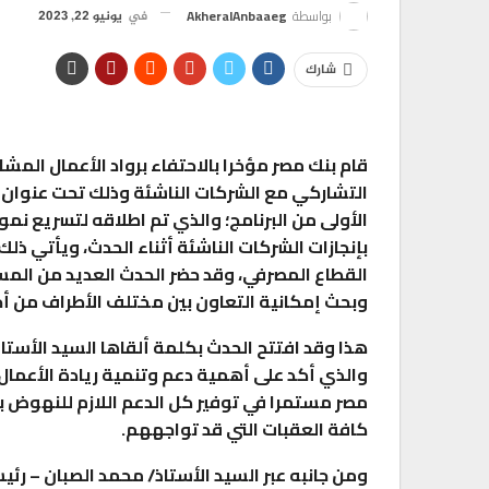
بواسطة
AkheralAnbaaeg
في
يونيو 22, 2023
شارك
قام بنك مصر مؤخرا بالاحتفاء برواد الأعمال المشار
الأولى من البرنامج؛ والذي تم اطلاقه لتسريع نم
بإنجازات الشركات الناشئة أثناء الحدث، ويأتي ذلك
القطاع المصرفي، وقد حضر الحدث العديد من المس
وبحث إمكانية التعاون بين مختلف الأطراف من أج
هذا وقد افتتح الحدث بكلمة ألقاها السيد الأستاذ
والذي أكد على أهمية دعم وتنمية ريادة الأعمال
مصر مستمرا في توفير كل الدعم اللازم للنهوض ب
كافة العقبات التي قد تواجههم.
ومن جانبه عبر السيد الأستاذ/ محمد الصبان – رئي