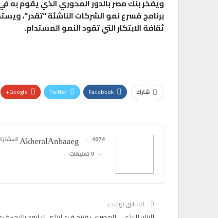
ويفخر بنك مصر بالدور المحوري الذي يقوم به ف
برنامج مُسرع نمو الشركات الناشئة “تقدر”، ويستم
ثقافة الابتكار التي تقود النمو المستدام.
Google+
Twitter
Facebook
شارك
4074 المشاركات
AkheralAnbaaeg
0 تعليقات
السابق بوست
البنك الزراعى المصرى يفتتح فرع ايتاي البارود بالبحيرة ب