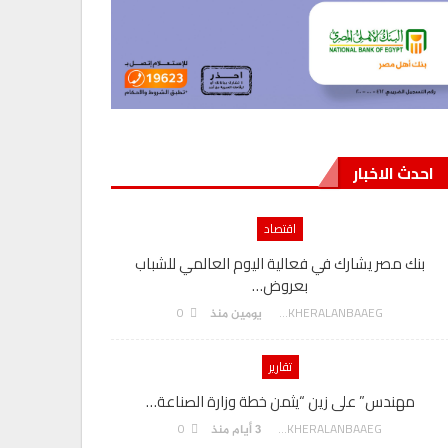
احدث الاخبار
اقتصاد
بنك مصر يشارك في فعالية اليوم العالمي للشباب
بعروض…
0
AKHERALANBAAEG
يومين منذ
تقارير
مهندس” على زين “يثمن خطة وزارة الصناعة…
0
AKHERALANBAAEG
3 أيام منذ