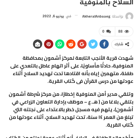
السلاح بالمنوفية
بواسطة
AkheralAnbaaeg
في
يونيو 6, 2022
0
88
شارك
شهدت قرية الأنجب التابعة لمركز أشمون بمحافظة
المنوفية، حادثًا مأساويًا، على أثر اتهام عاطل بالتعدي على
طفلة، متهمين إياه بأنه اقتادها تحت تهديد السلاح أثناء
عودتها من درس القرآن فى كُتاب القرية.
وتلقي مدير أمن المنوفية إخطارًا، من مركز شرطة أشمون
بتلقي بلاغا من ( هـ.ع – موظف بإدارة التعاون الزراعي في
أشمون)، يتهم فيه مسجل خطر بالاعتداء على نجلته التي
تبلغ من العمر ١٤ سنة، تحت تهديد السلاح، أثناء عودتها من
كُتاب القرية.
وأكد والد الطفلة فى البلاغ، أنه أثناء عودة نجلته من الكتاب