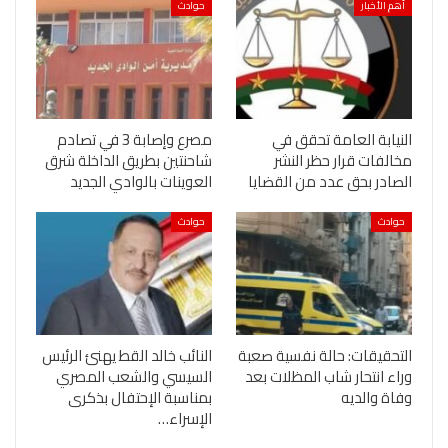
أهم الأخبار
حوادث
النيابة العامة تحقق في
مصرع وإصابة 3 في تصادم
مخالفات قرار حظر النشر
شاحنتين بطريق الداخلة شرق
الصادر بحق عدد من القضايا
العوينات بالوادي الجديد
حوادث
حوادث
التحقيقات: حالة نفسية صعبة
النائب خالد القط يهنئ الرئيس
وراء انتحار شاب المظلات بعد
السيسي والشعب المصري
وفاة والديه
بمناسبة الإحتفال بذكرى
الإسراء…