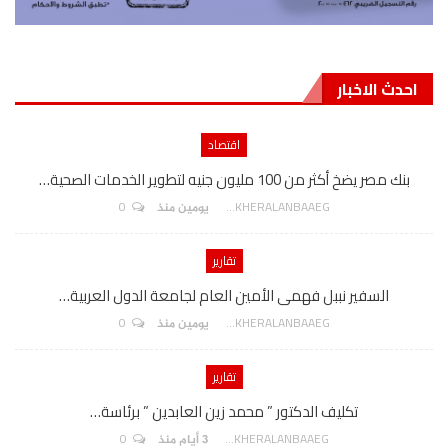
احدث الاخبار
اقتصاد
بنك مصر يضخ أكثر من 100 مليون جنيه لتطوير الخدمات الصحية…
0
AKHERALANBAAEG
يومين منذ
تقارير
السفير نببل فهمى الأمين العام لجامعة الدول العربية…
0
AKHERALANBAAEG
يومين منذ
تقارير
تكليف الدكتور ” محمد زين العابدين ” برئاسة…
0
AKHERALANBAAEG
3 أيام منذ