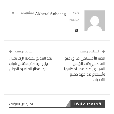
4073 المشاركات
0
AkheralAnbaaeg
تعليقات
السابق بوست
القادم بوست
الخبير الأقتصادى طارق فرج
بعد التتويج ببطولة #إفريقيا ..
الافطس يكتب الرئيس
وزير الرياضة يستقبل شباب
السيسي أعاد مصر لمكانتها
اليد بمطار القاهرة الدولى
وأستطاع مواجهه جميع
التحديات
قد يعجبك ايضا
المزيد عن المؤلف