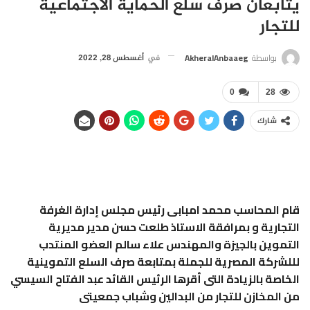
يتابعان صرف سلع الحماية الاجتماعية
للتجار
بواسطة
AkheralAnbaaeg
في
أغسطس 28, 2022
0
28
شارك
قام المحاسب محمد امبابى رئيس مجلس إدارة الغرفة
التجارية و بمرافقة الاستاذ طلعت حسن مدير مديرية
التموين بالجيزة والمهندس علاء سالم العضو المنتدب
لللشركة المصرية للجملة بمتابعة صرف السلع التموينية
الخاصة بالزيادة التى أقرها الرئيس القائد عبد الفتاح السيسي
من المخازن للتجار من البدالين وشباب جمعيتى