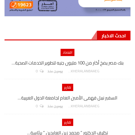
احدث الاخبار
اقتصاد
بنك مصر يضخ أكثر من 100 مليون جنيه لتطوير الخدمات الصحية…
0
AKHERALANBAAEG
يومين منذ
تقارير
السفير نببل فهمى الأمين العام لجامعة الدول العربية…
0
AKHERALANBAAEG
يومين منذ
تقارير
تكليف الدكتور ” محمد زين العابدين ” برئاسة…