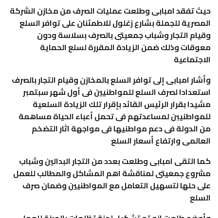
حيث تفقد امبابى وطلعت عمليات الصرف من مخازن الشركة
المصرية للجملة بشارع زغلول للاطمئنان على توافر السلع
وقيام التجار وشباب جمعيتى بالصرف بسلاسة ودون
معوقات وذلك ضمن الزيادة المقررة لسلع الحماية
الاجتماعية
وأشار امبابى إلى توافر السلع بالمخازن وقيام التجار بالصرف
استعدادا لصرف السلع للمواطنيين فى أول شهر سبتمبر
مشيدا بقرار الرئيس القائد بإقرار تلك الزيادة السلعية
للمواطنيبن لمساعدتهم فى تحمل أعباء الحياة مساهمة
من الدولة فى دعم مواطنيها فى مواجهة اثار التضخم
العالمى وارتفاع أسعار السلع
كما التقى امبابى وطلعت بعدد من التجار البدالين وشباب
مشروع جمعيتى لمناقشة اهم المشاكل والمطالب للعمل
على حلها لتسهيل التعامل مع المواطنيين وضمان صرف
السلع
وأوضح طلعت انه تم تشكيل لجنة تظلمات بالجيزة للعمل