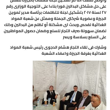
على حل مشاكل البدالين فورا بناءا على التوجية الوزارى رقم
٢٧ لسنة ٢٠١٧ بتشكيل لجنة للتظلمات برئاسة مدير تموين
الجيزة وعضوية شركتى الجملة وممثل عن شعبة المواد
الغذائية لفحص وبحث اى مشكلة أو تظلم من البدالين وذلك
لضمان سهولة صرف التجار للسلع وضمان حصول المواطنيين
على السلع بسلاسة ويسر
وشارك فى لقاء التجار هشام الدجوى رئيس شعبة المواد
الغذائية بغرفة الجيزة واعضاء الشعبة