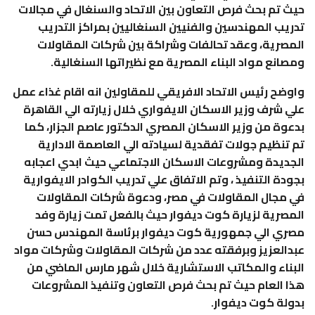
حيث تم بحث فرص التعاون بين الاتحاد والسنغال في مجالات
تدريب المهندسين والفنيين السنغاليين بمراكز التدريب
المصرية، وعقد تحالفات وشراكة بين شركات المقاولات
ومصانع مواد البناء المصرية مع نظيراتها السنغالية.
واوضح رئيس الاتحاد الافريقي للمقاولين انه اقام غذاء عمل
علي شرف وزير الاسكان الايفواري خلال زيارته الي القاهرة
بدعوة من وزير الاسكان المصري الدكتور عاصم الجزار، كما
تم تنظيم جولات تفقدية لسيادته الي العاصمة الادارية
الجديدة ومشروعات الاسكان الاجتماعي حيث ابدي اعجابه
بجودة التنفيذ ، وتم الاتفاق علي تدريب الكوادر الايفوارية
في مجال المقاولات في مصر، ودعوة شركات المقاولات
المصرية لزيارة كوت ديفوار حيث بالفعل تمت زيارة وفد
مصري الي جمهورية كوت ديفوار برئاسة المهندس حسن
عبدالعزيز وبرفقته عدد من شركات المقاولات وشركات مواد
البناء والمكاتب الاستشارية خلال شهر مارس الماضي من
هذا العام حيث تم بحث فرص التعاون وتنفيذ المشروعات
بدولة كوت ديفوار.