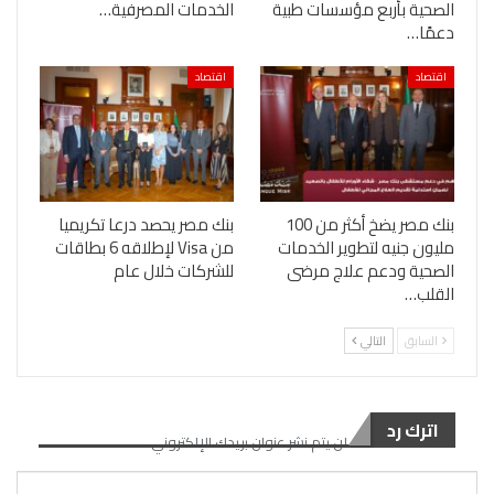
الصحية بأربع مؤسسات طبية
الخدمات المصرفية…
دعمًا…
اقتصاد
اقتصاد
بنك مصر يضخ أكثر من 100
بنك مصر يحصد درعا تكريميا
مليون جنيه لتطوير الخدمات
من Visa لإطلاقه 6 بطاقات
الصحية ودعم علاج مرضى
للشركات خلال عام
القلب…
السابق
التالي
اترك رد
لن يتم نشر عنوان بريدك الإلكتروني.