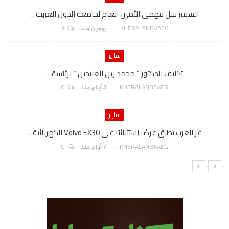
السفير نببل فهمى الأمين العام لجامعة الدول العربية…
0
AKHERALANBAAEG
يومين منذ
تقارير
تكليف الدكتور ” محمد زين العابدين ” برئاسة…
0
AKHERALANBAAEG
3 أيام منذ
تقارير
عز العرب تطلق عرضًا استثنائيًا على Volvo EX30 الكهربائية…
0
AKHERALANBAAEG
7 أيام منذ