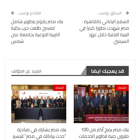
السابق بوست
القادم بوست
السفير الياباني بالقاهرة :
بنك مصر يقوم بتطوير شامل
مصر شهدت تطورا كبيرا في
لمسرح طلعت حرب بكلية
البنية التحتية خلال عهد
التربية النوعية بجامعة عين
السيسي
شمس
قد يعجبك ايضا
المزيد عن المؤلف
اقتصاد
اقتصاد
بنك مصر يضخ أكثر من 100
بنك مصر يشارك في مبادرة
مليون جنيه لتطوير الخدمات
“حدث بياناتك في مصر” لتيسير