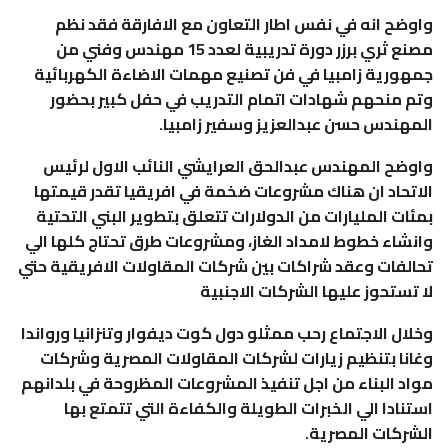
واوضح انه في نفس اطار التعاون مع الافارقة فقد نظم
مصنع ثري برزر دورة تدريبية لعدد 15 مهندس وفني من
جمهورية زامبيا في فن تصنيع مهمات الاضاءة الكهربائية
وتم منحهم شهادات اتمام التدريب في حفل كبير بحضور
المهندس حسن عبدالعزيز وسفير زامبيا.
واوضح المهندس عبدالحق العرايشي النائب الاول لرئيس
الاتحاد ان هناك مشروعات ضخمة في افريقيا تقدر قيمتها
بمئات المليارات من الدولارات تتعلق بتطوير البني التحتية
وانشاء خطوط لامداد الغاز، ومشروعات طرق تحتاج كلها الي
تحالفات وعقد شراكات بين شركات المقاولات الافريقية حتي
لا تستحوز عليها الشركات الاجنبية
وخلال الاجتماع رحب ممثلو دول كوت ديفوار وتنزانيا ورواندا
وغانا بتنظيم زيارات لشركات المقاولات المصرية وشركات
مواد البناء من اجل تنفيذ المشروعات المظروحة في بلدانهم
استنادا الي الخبرات الطويلة والكفاءة التي تتمتع بها
الشركات المصرية.