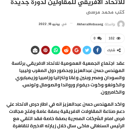
للاتحاد الافريقي للمقاولين لدورة جديدة
كتب محمد مرسى
بواسطة
AkheralAnbaaeg
في
يونيو 18, 2022
0
102
شارك
عقد اجتماع الجمعية العمومية للاتحاد الافريقي برئاسة
المهندس حسن عبدالعزيز وبحضور دول المغرب وليبيا
والسودان ومصر وبنين وغانا وتنزانيا وزامبيا وزيمبابوي
والكونغو وكوت ديفوار ورواندا والصومال وتونس،
والكاميرون.
واكد المهندس حسن عبدالعزيز انه في اطار حرص الاتحاد علي
دعم صناعة المقاولات الافريقية بصفة عامة وفتح مجالات
فرص امام الشركات المصرية بصفة خاصة فقد التقي مع
الرئيس السنغالي ماكي سال خلال زيارته الاخيرة للقاهرة