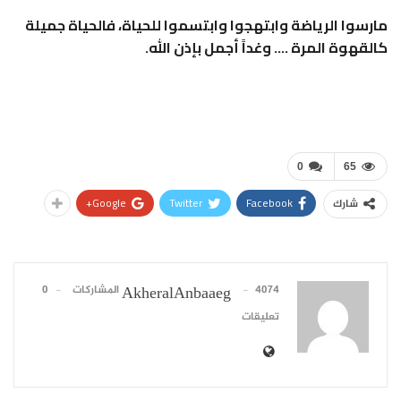
مارسوا الرياضة وابتهجوا وابتسموا للحياة، فالحياة جميلة
كالقهوة المرة …. وغداً أجمل بإذن الله.
0
65
Google+
Twitter
Facebook
شارك
4074 المشاركات
0
AkheralAnbaaeg
تعليقات