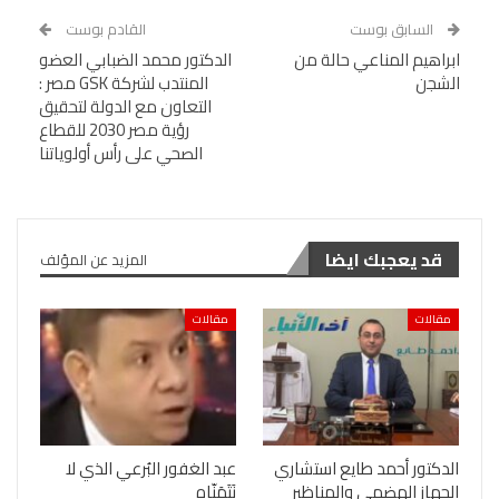
السابق بوست
القادم بوست
ابراهيم المناعي حالة من
الدكتور محمد الضبابي العضو
الشجن
المنتدب لشركة GSK مصر :
التعاون مع الدولة لتحقيق
رؤية مصر 2030 للقطاع
الصحي على رأس أولوياتنا
قد يعجبك ايضا
المزيد عن المؤلف
مقالات
مقالات
الدكتور أحمد طايع استشاري
عبد الغفور البُرعي الذي لا
الجهاز الهضمي والمناظير
نَتَمَنّاه