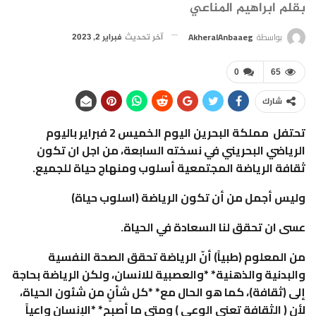
بقلم ابراهيم المناعي
بواسطة
AkheralAnbaaeg
آخر تحديث
فبراير 2, 2023
0
65
شارك
تحتفل مملكة البحرين اليوم الخميس 2 فبراير باليوم
الرياضي البحريني في نسخته السابعة، من اجل ان تكون
ثقافة الرياضة المجتمعية أسلوب ومنهاج حياة للجميع.
وليس أجمل من أن تكون الرياضة (اسلوب حياة)
عسى ان تحقق لنا السعادة في الحياة.
من المعلوم (طبياً) أنّ الرياضة تحقق الصحة النفسية
والبدنية والذهنية* *والعصبية للانسان، ولكن الرياضة بحاجة
إلى (ثقافة)، كما هو الحال مع* *كل شأنٍ من شئون الحياة،
لأن ( الثقافة تعني الوعي ) ومتى ما أصبح* *الإنسان واعياً