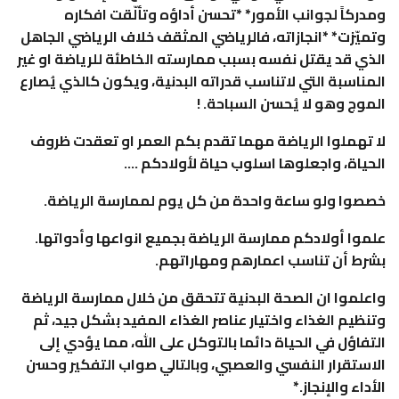
ومدركاً لجوانب الأمور* *تحسن أداؤه وتألّقت افكاره
وتميّزت* *انجازاته، فالرياضي المثقف خلاف الرياضي الجاهل
الذي قد يقتل نفسه بسبب ممارسته الخاطئة للرياضة او غير
المناسبة التي لاتناسب قدراته البدنية، ويكون كالذي يُصارع
الموج وهو لا يُحسن السباحة. !
لا تهملوا الرياضة مهما تقدم بكم العمر او تعقدت ظروف
الحياة، واجعلوها اسلوب حياة لأولادكم ….
خصصوا ولو ساعة واحدة من كل يوم لممارسة الرياضة.
علموا أولادكم ممارسة الرياضة بجميع انواعها وأدواتها.
بشرط أن تناسب اعمارهم ومهاراتهم.
واعلموا ان الصحة البدنية تتحقق من خلال ممارسة الرياضة
وتنظيم الغذاء واختيار عناصر الغذاء المفيد بشكل جيد، ثم
التفاؤل في الحياة دائما بالتوكل على الله، مما يؤدي إلى
الاستقرار النفسي والعصبي، وبالتالي صواب التفكير وحسن
الأداء والإنجاز.*