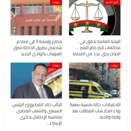
أهم الأخبار
حوادث
النيابة العامة تحقق في
مصرع وإصابة 3 في تصادم
مخالفات قرار حظر النشر
شاحنتين بطريق الداخلة شرق
الصادر بحق عدد من القضايا
العوينات بالوادي الجديد
حوادث
حوادث
التحقيقات: حالة نفسية صعبة
النائب خالد القط يهنئ الرئيس
وراء انتحار شاب المظلات بعد
السيسي والشعب المصري
وفاة والديه
بمناسبة الإحتفال بذكرى
الإسراء…