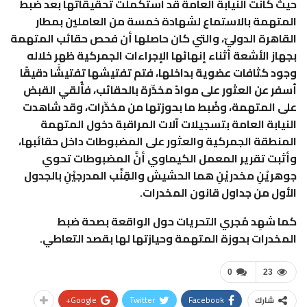
حيث كانت النيابة العامة قد استكملت تحقيقاتها بعد ضبط
المتهمة بالاستماع لشهادة خمسة من العاملين بمطار
القاهرة الدوليّ، والتي كان حاصلها أن فحص حقائب المتهمة
بجهاز الأشعة أثناء إنهائها الإجراءات الجمركية ظهر خلاله
وجود كثافات عضوية بداخلها، فتم تفتيشها تفتيشًا دقيقًا
أسفر عن العثور على موادّ مخدِّرة بالحقائب، فأُلقي القبض
على المتهمة، وضُبط ما بحوزتها من مخدِّرات، وقد شاهدت
النيابة العامة بتسجيلات آلات المراقبة دخول المتهمة
المنطقة الجمركية والعثور على المضبوطات داخل حقائبها،
وأثبت تقرير المعمل الكيماوي أنَّ المضبوطات تحوي
جوهريْنِ مخدريْنِ هما الحشيش والقِنَّب المدرجيْنِ بالجدول
الأول من جداول قانون المخدرات.
كما شهِد مُجري التحريات حول الواقعة بصحة ضبط
المخدرات بحوزة المتهمة وحيازتها لها بقصد التعاطي.
0
23
Google+
Twitter
Facebook
شارك