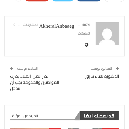
4074 المشاركات
0
AkheralAnbaaeg
تعليقات
السابق بوست
القادم بوست
الدكتورة هناء سرور :
نصر الدين الغلاء يضرب
المواطنين والحكومة يجب أن
تتدخل
قد يعجبك ايضا
المزيد عن المؤلف