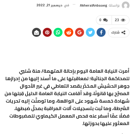
بواسطة
AkheralAnbaaeg
في
ديسمبر 21, 2022
0
23
شارك
أمرت النيابة العامة اليوم بإحالة المتهمة/ منة شلبي
للمحاكمة الجنائية؛ لمعاقبتها على ما أُسند إليها من إحرازها
جوهر الحشيش المخدِّر بقصد التعاطي في غير الأحوال
المصرَّح بها قانونًا، وقد أقامت النيابة العامة الدليلَ قِبَلها من
شهادة خمسة شهود على الواقعة، وما توصلَّت إليه تحريات
الشرطة، وما ثبت بتسجيلات آلات المراقبة بمحلِّ ضبطها،
فضلًا عمَّا أسفر عنه فحص المعمل الكيماويّ للمضبوطات
المعثور عليها بحوزتها.