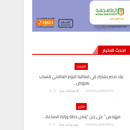
احدث الاخبار
اقتصاد
بنك مصر يشارك في فعالية اليوم العالمي للشباب
بعروض…
0
AKHERALANBAAEG
9 ساعات منذ
تقارير
مهندس” على زين “يثمن خطة وزارة الصناعة…
0
AKHERALANBAAEG
يوم واحد منذ