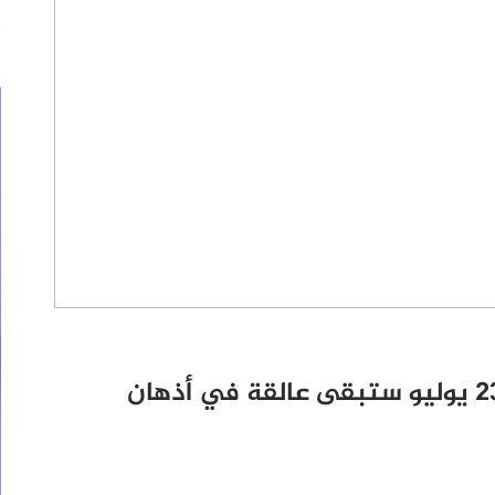
النائب محمود البرعى: ذكرى ثورة 23 يوليو ستبقى عالقة في أذهان