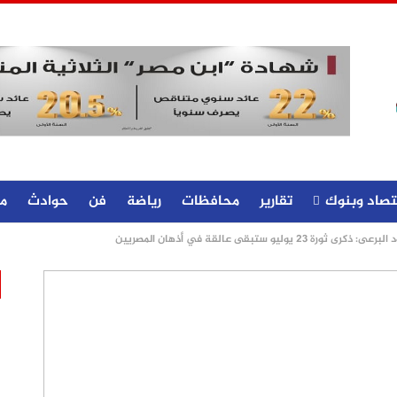
تصاد وبنوك
تقارير
محافظات
رياضة
فن
حوادث
م
ثورة 23 يوليو ستبقى عالقة في أذهان المصريين