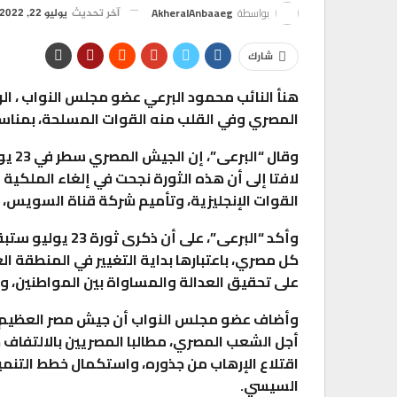
بواسطة
AkheralAnbaaeg
آخر تحديث
يوليو 22, 2022
شارك
هنأ النائب محمود البرعي عضو مجلس النواب ، ا
المصري وفي القلب منه القوات المسلحة، بمناسبة حلول الذ
وقال
لافتا إلى أن هذه الثورة نجحت في إلغاء الملكية
القوات الإنجليزية، وتأميم شركة قناة السويس،
وأكد “البرعى”، ع
كل مصري، باعتبارها بداية التغيير في المنطقة ال
على تحقيق العدالة والمساواة بين المواطنين، 
وأضاف عضو مجلس النواب أن جيش مصر العظيم ه
أجل الشعب المصري، مطالبا المصريين بالالتفاف
اقتلاع الإرهاب من جذوره، واستكمال خطط التنمية و
السيسي.