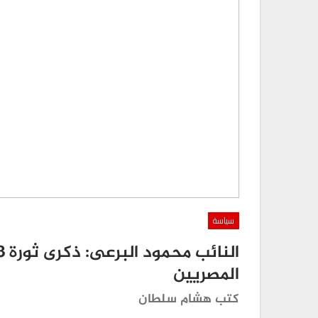
سياسة
المصريين
كتب هشام سلطان