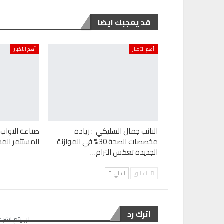
قد يعجبك ايضا
أهم الأخبار
أهم الأخبار
النائب جمال السليكي : زيادة
صناعة النواب 
مخصصات الصحة 30% في الموازنة
المستثمر المح
الجديدة تعكس التزام…
السابق
التالي
اترك رد
لن يتم نشر ع