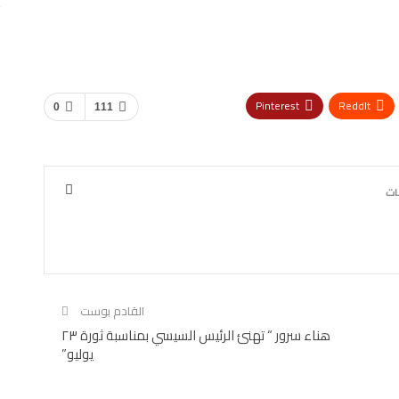
Pinterest
ReddIt
0
111
القادم بوست
هناء سرور “ تهنئ الرئيس السيسي بمناسبة ثورة ٢٣
يوليو”