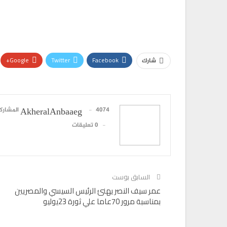
Google+
Twitter
Facebook
شارك
البريد الإلكتروني
4074 المشاركات
AkheralAnbaaeg
0 تعليقات
السابق بوست
عمر سيف النصر يهنئ الرئيس السيسي والمصريين
بمناسبة مرور 70عاما علي ثورة 23يوليو