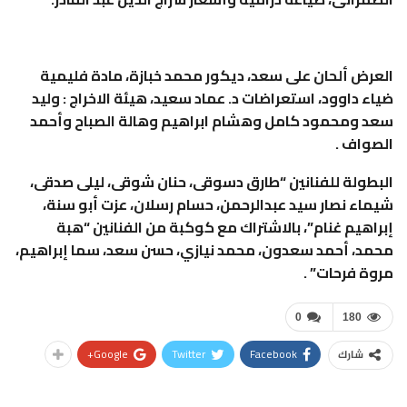
العرض ألحان على سعد، ديكور محمد خبازة، مادة فليمية
ضياء داوود، استعراضات د. عماد سعيد، هيئة الاخراج : وليد
سعد ومحمود كامل وهشام ابراهيم وهالة الصباح وأحمد
الصواف .
البطولة للفنانين “طارق دسوقى، حنان شوقى، ليلى صدقى،
شيماء نصار سيد عبدالرحمن، حسام رسلان، عزت أبو سنة،
إبراهيم غنام”، بالاشتراك مع كوكبة من الفنانين “هبة
محمد، أحمد سعدون، محمد نيازي، حسن سعد، سما إبراهيم،
مروة فرحات” .
0
180
Google+
Twitter
Facebook
شارك