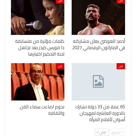
فن
فن
أحمد العوضي يعلن مشاركته
كلمات مؤثرة من متسابقة
في الماراثون الرمضاني 2027
ذا فويس كيدز بعد تجاهل
لجنة التحكيم اختيارها
فن
فن
65 عملا من 33 دولة تشارك
نجوم اضاءت سماء الفن
بالدورة العاشرة لمهرجان
والثقافة
أسوان لأفلام المرأة
السابق
التالي