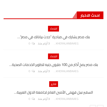
احدث الاخبار
اقتصاد
بنك مصر يشارك في مبادرة “حدث بياناتك في مصر”…
0
AKHERALANBAAEG
3 أيام منذ
اقتصاد
بنك مصر يضخ أكثر من 100 مليون جنيه لتطوير الخدمات الصحية…
0
AKHERALANBAAEG
3 أيام منذ
تقارير
السفير نببل فهمى الأمين العام لجامعة الدول العربية…
0
AKHERALANBAAEG
3 أيام منذ