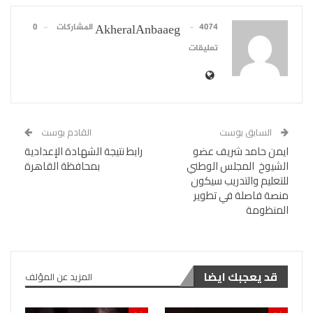
4074 المشاركات
0
AkheralAnbaaeg
تعليقات
السابق بوست
القادم بوست
ايمن حامد شريف عضو
رابط نتيجة الشهادة الإعدادية
الشيوخ المجلس الوطني
بمحافظة القاهرة
للتعليم والتدريب سيكون
منصة فاصلة في تطوير
المنظومة
قد يعجبك ايضا
المزيد عن المؤلف