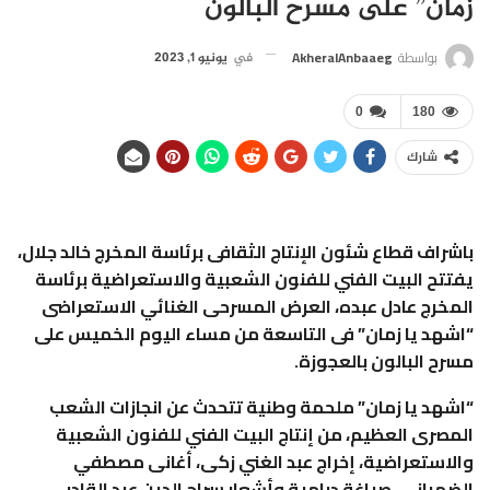
زمان” على مسرح البالون
بواسطة
AkheralAnbaaeg
في
يونيو 1, 2023
0
180
شارك
باشراف قطاع شئون الإنتاج الثقافى برئاسة المخرج خالد جلال،
يفتتح البيت الفني للفنون الشعبية والاستعراضية برئاسة
المخرج عادل عبده، العرض المسرحى الغنائي الاستعراضى
“اشهد يا زمان” فى التاسعة من مساء اليوم الخميس على
مسرح البالون بالعجوزة.
“اشهد يا زمان” ملحمة وطنية تتحدث عن انجازات الشعب
المصرى العظيم، من إنتاج البيت الفني للفنون الشعبية
والاستعراضية، إخراج عبد الغني زكى، أغانى مصطفي
الضمرانى، صياغة درامية وأشعار سراج الدين عبد القادر.