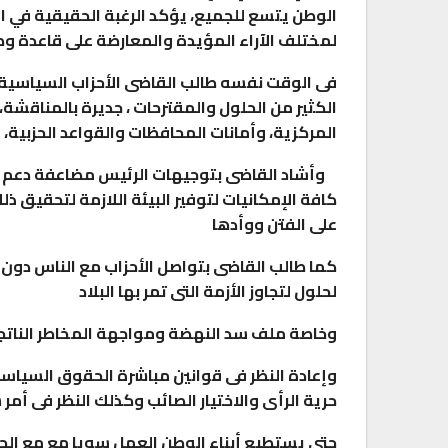
0
AKHERALANBAAEG
أسبوع واحد منذ
الوطن يتسع للجميع، يؤكد الرغبة الحقيقية في ا
لمختلف الآراء المؤيدة والمعارضة على قاعدة وط
تقارير
فى الوقت نفسه طالب القاضى الأحزاب السياسية 
رئيس المكتب التنفيذي للمجلس العربي للاخت
الكثير من الحلول والمقترحات ، جديرة بالمناقشة، 
الصحية…
المركزية، وأمانات المحافظات والقواعد الحزبية، 
0
AKHERALANBAAEG
أسبوعين منذ
وأشاد القاضى بتوجيهات الرئيس مضاعفة دعم الق
كافة الإمكانيات لتوفير البيئة اللازمة لتحقيق ذ
على الفتن ووأدها
كما طالب القاضى بتواصل الأحزاب مع الناس دون ق
لحلول لتجاوز الأزمة التى تمر بها البلاد
وخاصة ملف سد النهضة ومواجهة المخاطر الناتج
وإعادة النظر فى قوانين مباشرة الحقوق السياسيه
حرية الرأى والاختيار الصائب وكذلك النظر فى أمر
حتى يستطيع أبناء الوطن العمل سويا مع مع الح