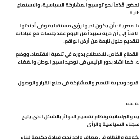
لمضى قُدُماً نحو توسيع المشاركة السياسية، والاستماع
تقارير
نية.
السفير نببل فهمى الأمين العام لجامعة الدول العربية…
المصرية :بأن يكون لديها رؤى مستقبلية وفى أجندتها
صاصات
0
AKHERALANBAAEG
يومين منذ
لافتاً إلى أن حزبه سيبدأ من اليوم عقد جلسات مع قياداته
لتقديم حلول نابعة من أرض الواقع.
طاع الخاص، للاضطلاع بدوره في تنمية الاقتصاد، ووضع
لك. كما اشاد بدور الرئيس فى توحيد نسيج الوطن والقضاء
يود وبحرية التعبير والمشاركة فى صنع القرار والوصول
ة عنه
 والبرلمانية ونظام تقسيم الدوائر بالشكل الذى يتيح
 سجناء السياسية والرأى
كومة والنظام فى مصاف واحد تحت قيادة حكيمة لبناء