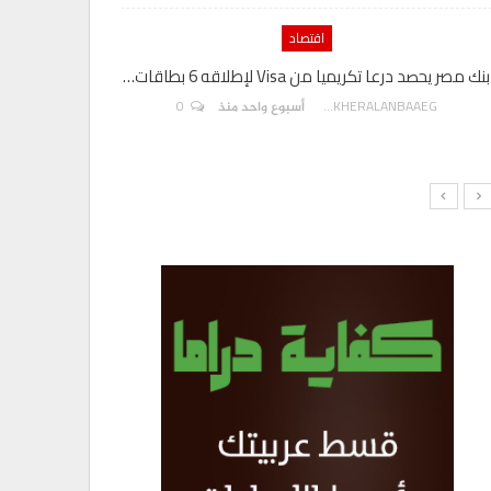
اقتصاد
بنك مصر يحصد درعا تكريميا من Visa لإطلاقه 6 بطاقات…
رئيس المكت
0
AKHERALANBAAEG
أسبوع واحد منذ