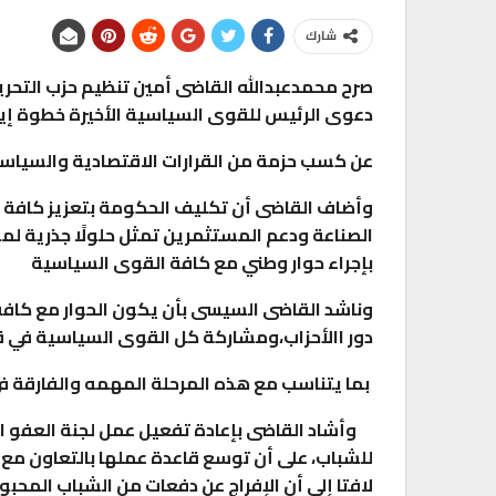
شارك
صرح محمدعبدالله القاضى أمين تنظيم حزب التحري
دعوى الرئيس للقوى السياسية الأخيرة خطوة إيج
عن كسب حزمة من القرارات الاقتصادية والسياسي
وأضاف القاضى أن تكليف الحكومة بتعزيز كافة أو
الصناعة ودعم المستثمرين تمثل حلولًا جذرية لمواج
تقارير
بإجراء حوار وطني مع كافة القوى السياسية
هدي يسى” متحدث رئيسى فى ندوة المجلس ا
وناشد القاضى السيسى بأن يكون الحوار مع كافة 
للثقافة…
دور االأحزاب،ومشاركة كل القوى السياسية في ق
0
AKHERALANBAAEG
أسبوع واحد منذ
بما يتناسب مع هذه المرحلة المهمه والفارقة فى
تقارير
وأشاد القاضى بإعادة تفعيل عمل لجنة العفو ال
بنك مصر يوقع بروتوكول تعاون مع مؤسسة مص
للشباب، على أن توسع قاعدة عملها بالتعاون مع
لتشغيل 50…
لافتا إلى أن الإفراج عن دفعات من الشباب المحبوس