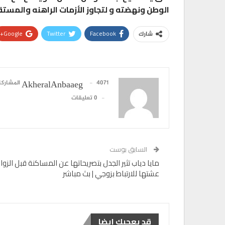
الوطن ونهضته و لتجاوز الأزمات الراهنه والمست
Google+
Twitter
Facebook
شارك
4071 المشاركات
AkheralAnbaaeg
0 تعليقات
السابق بوست
مايا دياب تثير الجدل بتصريحاتها عن المساكنة قبل الزواج
عشتها للارتباط بزوجي | بث مباشر
قد يعجبك ايضا