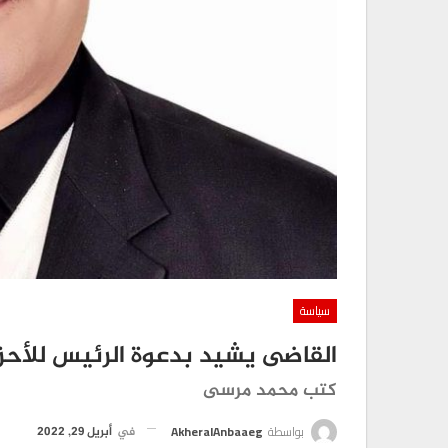
سياسة
القاضى يشيد بدعوة الرئيس للأحز
كتب محمد مرسى
بواسطة
AkheralAnbaaeg
في
أبريل 29, 2022