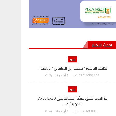
احدث الاخبار
تقارير
تكليف الدكتور ” محمد زين العابدين ” برئاسة…
هدي يسى” م
0
AKHERALANBAAEG
3 أيام منذ
تقارير
عز العرب تطلق عرضًا استثنائيًا على Volvo EX30
الكهربائية…
بنك مصر يوقع
0
AKHERALANBAAEG
7 أيام منذ