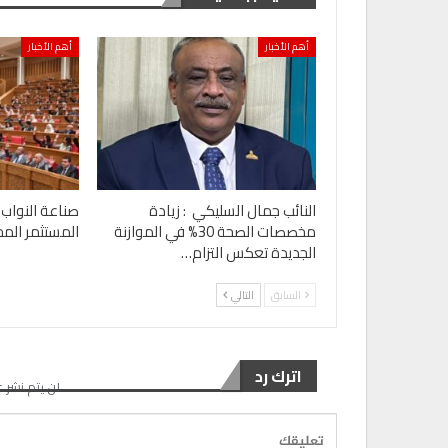
أهم الأخبار
أهم الأخبار
النائب جمال السليكي : زيادة
صناعة النواب 
مخصصات الصحة 30% في الموازنة
المستثمر المح
الجديدة تعكس التزام…
السابق
التالي
اترك رد
لن يتم نشر ع