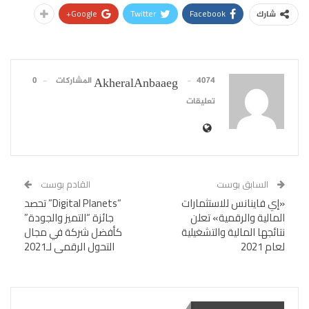
Google+
Twitter
Facebook
شارك
4074 المشاركات
0
AkheralAnbaaeg
تعليقات
السابق بوست
القادم بوست
«إي فاينانس للاستثمارات
“Digital Planets” تحصد
المالية والرقمية» تعلن
جائزة “التميز والجودة”
نتائجها المالية والتشغيلية
كأفضل شركة في مجال
لعام 2021
التحول الرقمى لـ2021