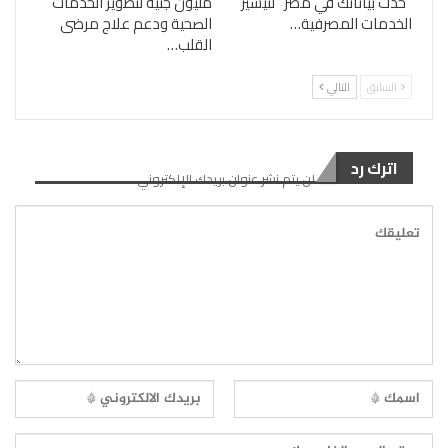
“حدث بياناتك في مصر” لتيسير
مليون جنيه لتطوير الخدمات
الخدمات المصرفية…
الصحية ودعم علاج مرضى
القلب…
السابق
التالي
اترك رد
لن يتم نشر عنوان بريدك الإلكتروني.