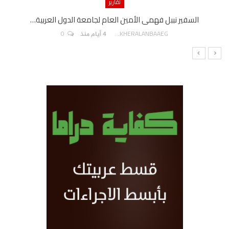
تقارير
السفير نببل فهمى الأمين العام لجامعة الدول العربية…
0
AKHERALANBAAEG
4 أيام منذ