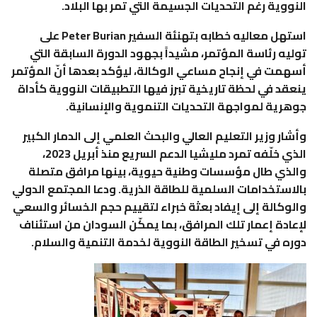
النووية رغم التحديات الجسيمة التي تمر بها البلاد.
استهل معاليه خطابه بتهنئة السفير Peter Burian على
توليه رئاسة المؤتمر، مشيداً بجهود الدورة السابقة التي
أسهمت في إنجاح مساعي الوكالة، ليؤكد بعدها أنّ المؤتمر
ينعقد في لحظة تاريخية تبرز فيها التطبيقات النووية كأداة
جوهرية لمواجهة التحديات التنموية والإنسانية.
وأشار وزير التعليم العالي والبحث العلمي إلى الدمار الكبير
الذي خلّفه تمرد مليشيا الدعم السريع منذ أبريل 2023،
والذي طال مؤسسات وطنية حيوية، بينها مرافق متصلة
بالاستخدامات السلمية للطاقة الذرية. ودعا المجتمع الدولي
والوكالة إلى إيفاد بعثة خبراء لتقييم حجم الخسائر والسعي
لإعادة إعمار تلك المرافق، بما يمكّن السودان من استئناف
دوره في تسخير الطاقة النووية لخدمة التنمية والسلام.