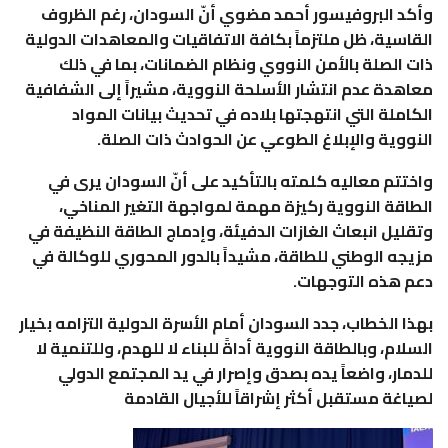
وأكد البروفيسور أحمد مضوي أنّ السودان، رغم الظروف
القاسية، ظل ملتزماً بكافة الاتفاقيات والمعاهدات الدولية
ذات الصلة بالأمن النووي ونظام الضمانات، بما في ذلك
معاهدة عدم انتشار الأسلحة النووية، مشيراً إلى الشفافية
الكاملة التي انتهجتها بلاده في تحديث بيانات المواد
النووية والإبلاغ الطوعي عن الحوادث ذات الصلة.
واختتم معاليه كلمته بالتأكيد على أنّ السودان يرى في
الطاقة النووية ركيزة مهمة لمواجهة التغير المناخي،
وتقليل انبعاث الغازات الدفيئة، وإدماج الطاقة النظيفة في
مزيجه الوطني للطاقة، مشيداً بالدور المحوري للوكالة في
دعم هذه التوجهات.
بهذا الخطاب، جدد السودان أمام الأسرة الدولية التزامه بخيار
السلام، وبالطاقة النووية أداةً للبناء لا للهدم، وللتنمية لا
للدمار، واضعاً يده بصدق وإصرار في يد المجتمع الدولي
لصياغة مستقبل أكثر إشراقاً للأجيال القادمة