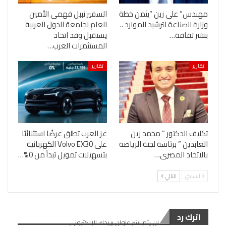
مهندس” على زين “يثمن خطة
السفير نببل فهمى الأمين
وزارة الصناعة لترشيد الموارد ..
العام لجامعة الدول العربية
بنشر ثقافة…
يستقبل وفد اتحاد
المستثمرات العرب…
تقارير
تقارير
تكليف الدكتور ” محمد زين
عز العرب تطلق عرضًا استثنائيًا
العابدين ” برئاسة لجنة الرياضة
على Volvo EX30 الكهربائية
بالاتحاد المصرى…
بتسهيلات تمويل تبدأ من 0%…
السابق
التالي
اترك رد
لن يتم نشر عنوان بريدك الإلكتروني.