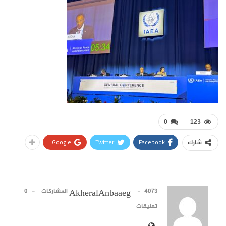
0
123
Google+
Twitter
Facebook
شارك
4073 المشاركات
0
AkheralAnbaaeg
تعليقات