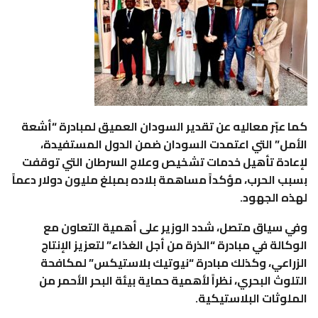
كما عبّر معاليه عن تقدير السودان العميق لمبادرة “أشعة
الأمل” التي اعتمدت السودان ضمن الدول المستفيدة،
لإعادة تأهيل خدمات تشخيص وعلاج السرطان التي توقفت
بسبب الحرب، مؤكداً مساهمة بلاده بمبلغ مليون دولار دعماً
لهذه الجهود.
وفي سياق متصل، شدد الوزير على أهمية التعاون مع
الوكالة في مبادرة “الذرة من أجل الغذاء” لتعزيز الإنتاج
الزراعي، وكذلك مبادرة “نيوتيك بلاستيكس” لمكافحة
التلوث البحري، نظراً لأهمية حماية بيئة البحر الأحمر من
الملوثات البلاستيكية.