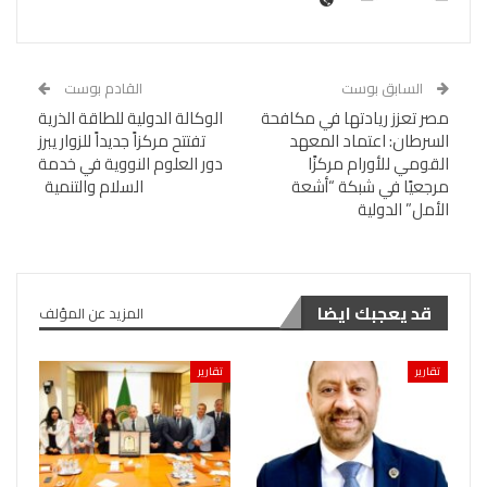
السابق بوست
القادم بوست
مصر تعزز ريادتها في مكافحة
الوكالة الدولية للطاقة الذرية
السرطان: اعتماد المعهد
تفتتح مركزاً جديداً للزوار يبرز
القومي للأورام مركزًا
دور العلوم النووية في خدمة
مرجعيًا في شبكة “أشعة
السلام والتنمية
الأمل” الدولية
قد يعجبك ايضا
المزيد عن المؤلف
تقارير
تقارير