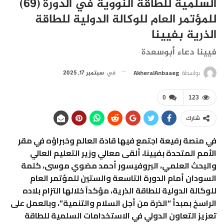
السلمية للطاقة النووية في الدورة (69)
للمؤتمر العام للوكالة الدولية للطاقة
الذرية بفيينا
فيينا دعاء أبوسعدة
بواسطة
AkheralAnbaaeg
في
سبتمبر 17, 2025
0
123
شارك
في منصة رفيعة اجتمع فيها قادة العالم وخبراؤه في مقر
الأمم المتحدة بفيينا، ألقى معالي وزير التعليم العالي
والبحث العلمي، البروفيسور أحمد مضوي موسى، كلمة
السودان أمام الدورة التاسعة والستين للمؤتمر العام
للوكالة الدولية للطاقة الذرية، مؤكداً خلالها التزام بلاده
الراسخ بمبدأ “الذرة من أجل السلام والتنمية”، وبالعمل على
تعزيز التعاون الدولي في الاستخدامات السلمية للطاقة