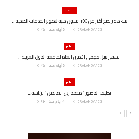
اقتصاد
بنك مصر يضخ أكثر من 100 مليون جنيه لتطوير الخدمات الصحية…
0
AKHERALANBAAEG
3 أيام منذ
تقارير
السفير نببل فهمى الأمين العام لجامعة الدول العربية…
0
AKHERALANBAAEG
3 أيام منذ
تقارير
تكليف الدكتور ” محمد زين العابدين ” برئاسة…
0
AKHERALANBAAEG
4 أيام منذ