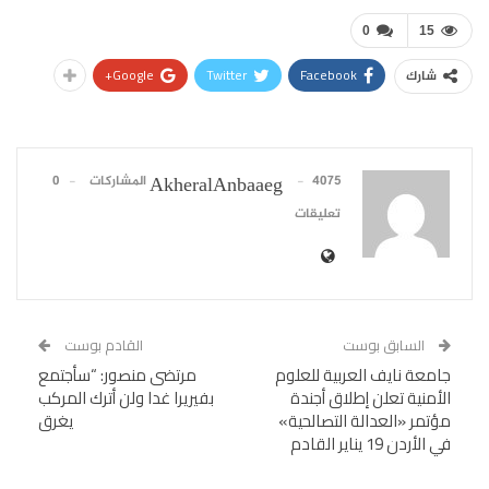
0
15
Google+
Twitter
Facebook
شارك
4075 المشاركات
0
AkheralAnbaaeg
تعليقات
السابق بوست
القادم بوست
جامعة نايف العربية للعلوم
مرتضى منصور: “سأجتمع
الأمنية تعلن إطلاق أجندة
بفيريرا غدا ولن أترك المركب
مؤتمر «العدالة التصالحية»
يغرق
في الأردن 19 يناير القادم