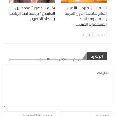
السفير نببل فهمى الأمين
تكليف الدكتور ” محمد زين
العام لجامعة الدول العربية
العابدين ” برئاسة لجنة الرياضة
يستقبل وفد اتحاد
بالاتحاد المصرى…
المستثمرات العرب…
السابق
التالي
اترك رد
لن يتم نشر عنوان بريدك الإلكتروني.