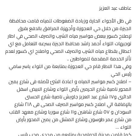
عاطف عبد العزيز
في ظل الأجواء الحارة وزيادة الضغوطات للمياه قامت محافظة
الجيزة من خلال حي العجوزة وأجهزة المرافق بالدفع بفرق
لإصلاح كسور ببعض مواسير مياه الشرب والصرف الصحي في اطار
توجيهات اللواء أحمد راشد محافظ الجيزة بسرعه التعامل مع اي
اعطال بقطاع مياه الشرب والصرف الصحي واصلاح اي كسور لعدم
تأثر الخدمة المقدمة للمواطنين ..
وفي هذا الاطار قام حي العجوزة بمتابعة من اللواء ياسر سامي
رئيس الحي
– اصلاح كسر مواسير المياه و اعادة الشئ لأصله فى شارع يمين
المحور ناصية شارع الحرمين بأرض اللواء وشارع الابيض اسفل
الدائرى و️١٧ شارع عبد العزيز جاويش ناصية شارع الحسنى
بالإضافة الي اصلاح كسر مواسير الصرف الصحى فى ️٢١٨ شارع
السودان و ٥٧ شارع شاهين و️١١ شارع سوريا وشارع معهد القلب
من شارع عمر طوسون وشارع المشتل من يمين المحور بأرض
اللواء …
كما قامت مدينة الحوامدية بمتابعه من مجدي محب رئيس