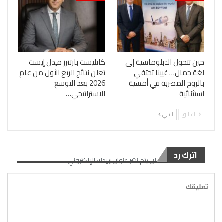
حين تتحول الدبلوماسية إلى
كاتليست بارتنرز ميدل إيست
لغة جمال… فيينا تحتفي
تعلن نتائج الربع الأول من عام
بالروح المصرية في أمسية
2026 بعد التوسع
استثنائية
الاستراتيجي…
السابق
التالي
اترك رد
لن يتم نشر عنوان بريدك الإلكتروني.