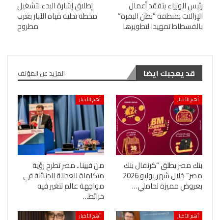
رئيس الوزراء يتفقد أعمال
إطلاق إشارة البدء لتشغيل
الإزالات بمنطقة “بطن البقرة”
محطة تحلية مياه الآبار بغرب
بالفسطاط تمهيدا لتطويرها
مطروح
قد يعجبك ايضا
المزيد عن المؤلف
أهم الأخبار
أهم الأخبار
بنك مصر يطلق “كرنفال بنك
من فيينا.. مصر تطرح رؤية
مصر” خلال شهر يوليو 2026
متكاملة للعدالة الجنائية في
بعروض مميزة لحاملي…
مواجهة عالم تتغير فيه
خرائط…
أهم الأخبار
أهم الأخبار