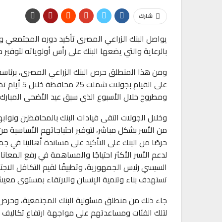
شارك
يواصل البنك الزراعي المصري تأكيد دوره المجتمعي وم
بالرعاية والتي يضعها البنك على رأس أولوياته لتوفير ح
ومن هذا المنطلق حرص البنك الزراعي المصري، برئاسة ع
على القيام 
ومطروح خلال الأسبوع الذي سبق عيد الأضحى المبارك.
تقارير
وخلال الجولات التقى قيادات البنك بالمحافظين ونوابه
من الأسر بشكل مباشر، لتوفير احتياجاتهم الأساسية من 
هدي يسى” متحدث رئيسى فى ندوة المجلس ا
للثقافة…
حرصًا من البنك على التأكيد على مساندة أهالينا في
لدعم الأسر الأكثر احتياجًا والمساهمة في رفع المعاناة
0
AKHERALANBAAEG
أسبوع واحد منذ
السيسي رئيس الجمهورية، وتطبيقًا لقيم التكافل الاجت
تستهدف بناء وتنمية الإنسان والارتقاء بمستوى معيش
تقارير
بنك مصر يوقع بروتوكول تعاون مع مؤسسة مص
جاء ذلك من منطلق مسئولية البنك المجتمعية، وحرص ال
لتشغيل 50…
لتلك الفئات ومساعدتهم على مواجهة ارتفاع تكاليف ا