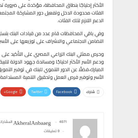
الأكثر إحتياجًا بنطاق المحافظة، مؤكدة على ضرور
الفئات محدودة الدخل وتفعيل دور المشاركة المجت
الدعم اللازم لتلك الفئات.
وفي باقي المحافظات قام عدد من قيادات البنك بتسل
التضامن الاجتماعي والاشراف على توزيعها على الأ
وحرص ممثلي البنك الزراعي المصري على التأكيد على
ودعم الأسر الأكثر احتياجًا ومساندة جهود الدولة لتلبية
المبارك،فضلًا عن الدور التنموي للبنك في توفير الت
الأسر وتوفير فرص العمل وتحقيق التنمية المستدامة.
Google+
Twitter
Facebook
شارك
4071 المشاركات
AkheralAnbaaeg
0 تعليقات