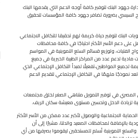
ة جهود البنك لتوفير كافة أوجه الدعم التي يقدمها البنك
تقارير
 الفتاح السيسي بضرورة تضافر جهود كافة المؤسسات لتحقيق
السفير نببل فهمى الأمين العام لجامعة الدول العربية…
صاصات
0
AKHERALANBAAEG
يومين منذ
ات البنك لتوفير حياة كريمة لهم تحقيقا للتكافل الاجتماعي
 على دعم الأسر الأكثر احتياجًا في كافة محافظات
واج الفتيات، وتوزيع قسائم السلع التموينية في المواسم
ت مادية لدعم عدد من المراكز الطبية الخيرية في جميع
مة لجميع المواطنين،تفعيلًا لمبدأ التكافل الإجتماعي الذي
تعد نموذجًا ملهمًا في التكافل الإجتماعي لتقديم الدعم
 المصري في توفير التمويل متناهي الصغر لخلق مجتمعات
ة لزيادة الدخل وتحسين مستوى معيشة سكان الريف.
حماية الاجتماعية والوصول لأكبر عدد ممكن من الأسر الأكثر
ودية بالإضافة لمحافظات الصعيد والدلتا، مشيرًا إلى أن
م والسلع التموينية تُسلم للمستحقين ليقوموا بصرفها من أي