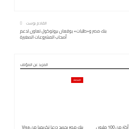
القادم بوست
بنك مصر و«طلبات» يوقعان بروتوكول تعاون لدعم
أصحاب المشروعات الصغيرة
المزيد عن المؤلف
اقتصاد
بنك مصر يضخ أكثر من 100 مليون
بنك مصر يحصد درعا تكريميا من Visa