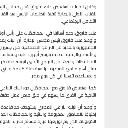
0
AKHERALANBAAEG
أسبوع واحد منذ
وخلال الجولات استعرض علاء فاروق رئيس مجلس الإدار
للفئات الأولى بالرعاية تنفيذًا لتكليفات الرئيس عبد
تقارير
التكافل الإجتماعي.
رئيس المكتب التنفيذي للمجلس العربي للاخت
الصحية…
علاء فاروق: دعم أهالينا في المحافظات على رأس أولوي
وأوضح علاء فاروق رئيس مجلس الإدارة، أن البنك يعمل
0
AKHERALANBAAEG
أسبوع واحد منذ
الجمهورية بالعديد من البرامج الاجتماعية مثل تيسير ز
والأعياد والرعاية الصحية بتوفير أجهزة طبية ومساعدا
المحافظات وغيرها من البرامج الأخرى لتوفير حياة كري
يمثل أهم مبادئ المبادرة الرئاسية حياة كريمة،والتي 
والمساعدة لأهلنا في كل ربوع مصر.
كما استعرض فاروق مع المحافظين دور البنك الزراعي
انتاجية في القرى،ما يسهم في خلق فرص عمل حقيقي
وأوضح أن البنك الزراعي المصري يستهدف مد قاعدة ال
إحتياجًا بالمناطق المحرومة والنائية والمحافظات الحد
الكوبونات التي يتم توزيعها عبارة قسائم لشراء اللحو