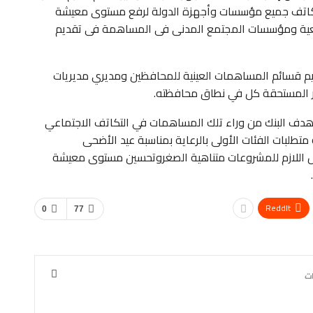
ة تكاتف جميع مؤسسات وأجهزة الدولة لرفع مستوى معيشة
معية ومؤسسات المجتمع المدنى فى المساهمة فى تقديم
يم قسائم المساهمات العينية للمحافظين ومديري مديريات
سر المستحقة كل في نطاق محافظته.
 هدف البنك من وراء تلك المساهمات في التكاتف الاجتماعي
 متطلبات الفئات الأولى بالرعاية بمناسبة عيد الأضحى
مويل اللازم للمشروعات متناهية الصغروتحسين مستوى معيشة
ReddIt
0
77