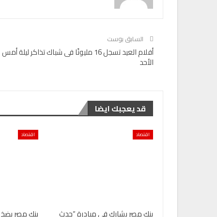
السابق بوست
أفلام العيد تسجل 16 مليونًا فى شباك تذاكر ليلة أمس
الأحد
قد يعجبك ايضا
اقتصاد
اقتصاد
بنك مصر يشارك في مبادرة “حدث