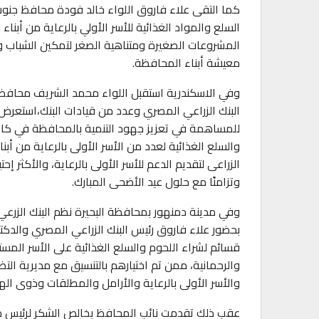
كما التقى علاء فاروق اللواء خالد فودة محافظ جنوب
السلع والمواد الغذائية للأسر الأولي بالرعاية من أبنا
المشروعات الصغيرة ومتناهية الصغر لتمكين الشباب 
معيشة أبناء المحافظة.
وفي الاسكندرية استقبل اللواء محمد الشريف محافظ 
البنك الزراعي المصري وعدد من قيادات البنك،استعرض 
للمساهمة في تعزيز جهود التنمية بالمحافظة في كافة
والسلع الغذائية لعدد من الأسر الأولى بالرعاية من أب
الزراعى لتقديم الدعم للأسر الأولى بالرعاية، والأكثر إحت
وتزامنًا مع حلول عيد الأضحى المبارك.
وفي مدينة دمنهور بمحافظة البحيرة نظم البنك الزرعي 
بحضور علاء فاروق رئيس البنك الزراعي المصري والدكتو
قسائم لشراء اللحوم والسلع الغذائية على الأسر المس
والرحمانية، ممن تم اختيارهم بالتنسيق مع مديرية ال
والأسر الأولى بالرعاية والأرامل والمطلقات وذوى اله
عقب ذلك تقدمت نائب المحافظ بخالص الشكر لرئيس مجلس