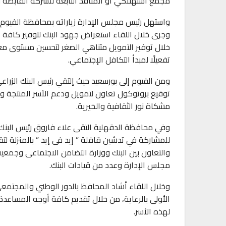
مجمع استهلاكي أو المنافذ التابعة للشركة القابضة لل
واستهل رئيس مجلس الإدارة زياراته بمحافظة الفيوم 
وجرى خلال اللقاء استعراض جهود البنك لتوفير كافة أو
خلال توفير التمويل متناهي الصغر لتحسين مستوى مع
تفعيلًا لمبدأ التكافل الإجتماعي.
ومن الفيوم إلى بورسعيد حيث إلتقي رئيس البنك الزراع
توقيع بروتوكول تعاون لتمويل ودعم الأسر المنتجة و
مشكاة نور الثقافية والخيرية.
وفي محافظة الدقهلية التقى علاء فاروق رئيس البنك 
للمشاركة في تدشين قافلة ” إيد فى إيد ” بالمنزلة لتقد
والتعاون بين البنك ووزارة التضامن الاجتماعى وجمعي
مجلس الإدارة وعدد من قيادات البنك.
وخلال اللقاء أشاد المحافظ بالدور الوطني والمجتمعي
الأولى بالرعاية، من خلال تقديم كافة أوجه المساعد
لهذه الأسر.