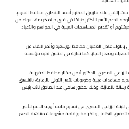
مواد الغذائية.
حيث إلتقى علاء فاروق الدكتور أحمد الانصاري محافظ الفيوم،
جه الدعم للأسر الأكثر إحتياجًا في قرى حياة كريمة، سواء من
يشتهم أو تقديم المساهمات العينية في المواسم والأعياد
ي باللواء عادل الغضبان محافظ بورسعيد وأثمر اللقاء عن
المعيلة وصغار التجار، كما شارك في تدشين تكية مؤسسة
الزراعي المصري، الدكتور أيمن مختار محافظ الدقهلية
يم مساعدات عينية وكوبونات للأسر الأولى بالرعاية، بالتنسيق
ة رسالة بالمنزلة، وذلك بحضور سامي عبد الصادق نائب رئيس
 للبنك الزراعي المصري في تقديم كافة أوجه الدعم للأسر
ة لتحقيق التكافل والكرامة وإقامة مشروعات متناهية الصغر