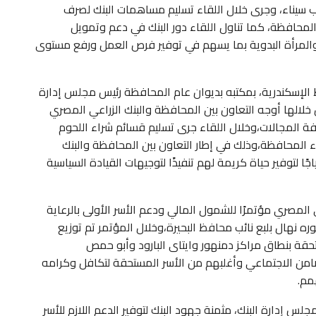
 سيناء، وجرى خلال اللقاء تسليم مساهمات البنك لصرف
ء المحافظة، كما تناول اللقاء دور البنك في دعم وتمويل
والمرأة البدوية بما يسهم في توفير فرص العمل ورفع مستوى
الإسكندرية، بمكتبه بديوان عام المحافظة رئيس مجلس إدارة
خلالها أوجه التعاون بين المحافظة والبنك الزراعي المصري
 المجالات،وخلال اللقاء جرى تسليم قسائم شراء اللحوم
ناء المحافظة،وذلك في إطار التعاون بين المحافظة والبنك
ياجًا لتوفير حياة كريمة لهم تنفيذًا لتوجيهات القيادة السياسية
المصري مؤتمرًا للشمول المالي ودعم الأسر الأولى بالرعاية
ره نهال بلبع نائب محافظ البحيرة،وخلال المؤتمر تم توزيع
تحقة بنطاق مراكز دمنهور وايتاى البارود وأبو حمص
تضامن الاجتماعي وأغلبهم من الأسر المستحقة لتكافل وكرامه
مم.
 إدارة البنك، مثمنة جهود البنك لتوفير الدعم اللازم للأسر