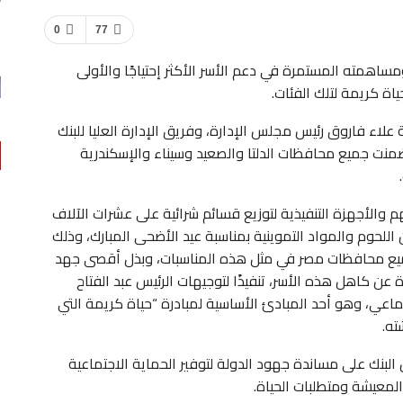
0
77
ساهمته المستمرة في دعم الأسر الأكثر إحتياجًا والأولى
ياة كريمة لتلك الفئات.
لاء فاروق رئيس مجلس الإدارة، وفريق الإدارة العليا للبنك
بجولات شملت 25 محافظة خلال 5 أيام تضمنت جميع محافظات الدلتا والصعيد وسيناء والإسكندرية
اقتصاد
م والأجهزة التنفيذية لتوزيع قسائم شرائية على عشرات الآلاف
اللحوم والمواد التموينية بمناسبة عيد الأضحى المبارك، وذلك
لعربي
بنك مصر يشارك في مبادرة “حدث بياناتك في مصر”…
 جميع محافظات مصر في مثل هذه المناسبات، وبذل أقصى جهد
0
AKHERALANBAAEG
يوم واحد منذ
 عن كاهل هذه الأسر، تنفيذًا لتوجيهات الرئيس عبد الفتاح
ماعي، وهو أحد المبادئ الأساسية لمبادرة “حياة كريمة التي
اقتصاد
ته.
بنك مصر يضخ أكثر من 100 مليون جنيه لتطوير الخدمات
ر الخير
الصحية…
بنك على مساندة جهود الدولة لتوفير الحماية الاجتماعية
لمعيشة ومتطلبات الحياة.
0
AKHERALANBAAEG
يوم واحد منذ