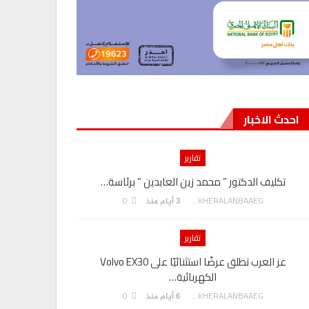
احدث الاخبار
تقارير
تكليف الدكتور ” محمد زين العابدين ” برئاسة…
هدي يسى” م
0
AKHERALANBAAEG
3 أيام منذ
تقارير
عز العرب تطلق عرضًا استثنائيًا على Volvo EX30
الكهربائية…
بنك مصر يوقع
0
AKHERALANBAAEG
6 أيام منذ