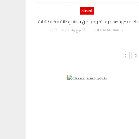
اقتصاد
بنك مصر يحصد درعا تكريميا من Visa لإطلاقه 6 بطاقات…
رئيس المكت
0
AKHERALANBAAEG
أسبوع واحد منذ