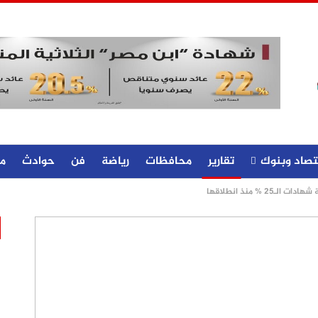
تصاد وبنوك
تقارير
محافظات
رياضة
فن
حوادث
م