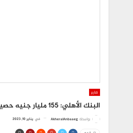
تقارير
البنك الأهلي: 155 مليار جنيه حصيلة شهادات الـ25 % منذ انطلاقها
بواسطة
AkheralAnbaaeg
في
يناير 10, 2023