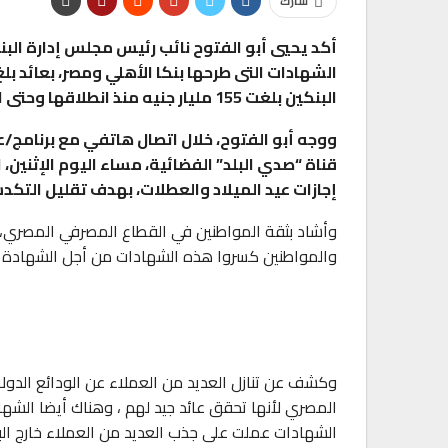
شارك
أكد يحيي أبو الفتوح نائب رئيس مجلس إدارة البنك
البنكين بلغت 155 مليار جنيه منذ انطلاقها وحتى اليوم.
ووجه أبو الفتوح، خلال اتصال هاتفي مع برنامج
قناة “صدي البلد” الفضائية، مساء اليوم الإثنين
إجازات عيد الميلاد والعطلات، بهدف تقليل التكد
والمواطنين كسروا هذه الشهادات من أجل الشهادة الجديدة و50% شهادات 
الشهادات عملت على جذب العديد من العملاء خارج البل