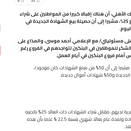
0
31
 الأهلي، أن هناك إقبالا كبيرا من المواطنين على شراء
الشهادات التى طرحها بنكا الأهلي ومصر، بعائد بلغ 25%، مشيرا إلى أن حصيلة بيع الشهادة الجديدة في
/على مسئوليتي/ مع الإعلامي أحمد موسى، والمذاع على
، الشكر للموظفين في البنكين لتواجدهم في الفروع رغم
س أمام فروع البنكين في أيام العمل.
وأشاد بثقة المواطنين في القطاع المصرفي المصري، مشيرا إلى أن 50% من مبلغ الشهادات كان موجودا،
أموال جديدة.
وكشف عن تنازل العديد من العملاء عن الودائع الدولارية لديهم، مقابل شراء الشهادات ذات العائد 25% بالجنيه
المصري لأنها تحقق عائد جيد لهم ، وهناك أيضا الشهادة ولمدة عام بعائد شهري بنسبة 22.5 % علما بأن هذه
اد.