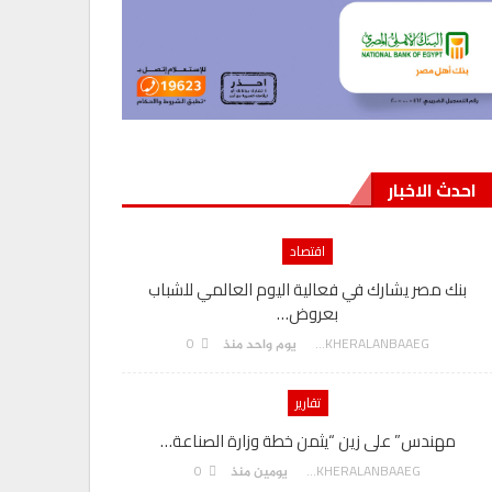
احدث الاخبار
اقتصاد
بنك مصر يشارك في فعالية اليوم العالمي للشباب
بعروض…
0
AKHERALANBAAEG
يوم واحد منذ
تقارير
مهندس” على زين “يثمن خطة وزارة الصناعة…
0
AKHERALANBAAEG
يومين منذ