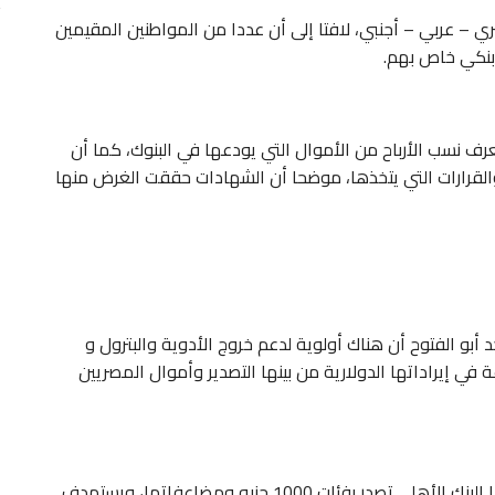
ي شخص مصري – عربي – أجنبي، لافتا إلى أن عددا من المواطنين المقيمين
 بنكي خاص بهم.
نسب الأرباح من الأموال التي يودعها في البنوك، كما أن
القرارات التي يتخذها، موضحا أن الشهادات حققت الغرض منها
أبو الفتوح أن هناك أولوية لدعم خروج الأدوية والبترول و
عة في إيراداتها الدولارية من بينها التصدير وأموال المصريين
جدير بالذكر أن الشهادة الإدخارية الجديدة التي أصدرها البنك الأهلي تصدر بفئات 1000 جنيه ومضاعفاتها، ويستهدف