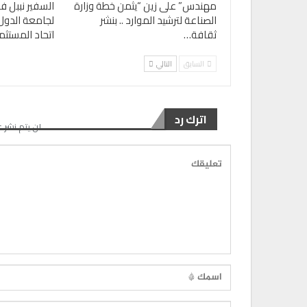
مهندس” على زين “يثمن خطة وزارة
السفير نببل ف
الصناعة لترشيد الموارد .. بنشر
لجامعة الدول 
ثقافة…
اتحاد المستثم
السابق
التالي
اترك رد
لن يتم نشر ع