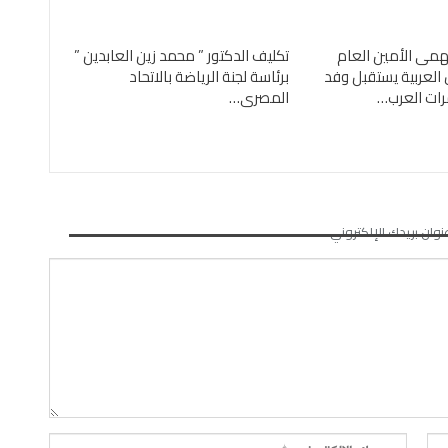
همى الأمين العام
تكليف الدكتور ” محمد زين العابدين ”
العربية يستقبل وفد
برئاسة لجنة الرياضة بالاتحاد
رات العرب…
المصرى…
نوان بريدك الإلكتروني.