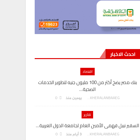
احدث الاخبار
اقتصاد
بنك مصر يضخ أكثر من 100 مليون جنيه لتطوير الخدمات
الصحية…
0
AKHERALANBAAEG
يومين منذ
تقارير
السفير نببل فهمى الأمين العام لجامعة الدول العربية…
بنك مصر يحصد درعا تكريم
0
AKHERALANBAAEG
3 أيام منذ