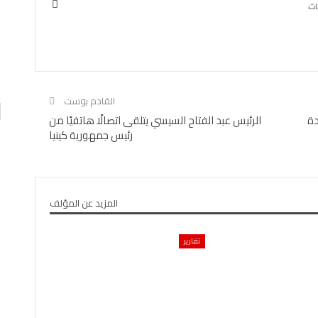
اقتصاد
لعربي
بنك مصر يشارك في مبادرة “حدث بياناتك في مصر”…
0
AKHERALANBAAEG
يومين منذ
القادم بوست
دة
الرئيس عبد الفتاح السيسي يتلقى اتصالًا هاتفيًا من
رئيس جمهورية كينيا
المزيد عن المؤلف
تقارير