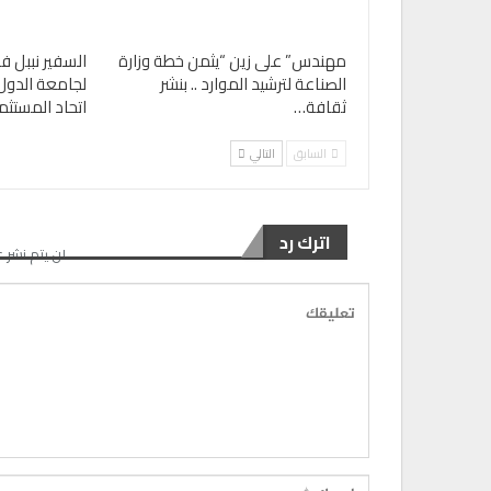
مهندس” على زين “يثمن خطة وزارة
السفير نببل ف
الصناعة لترشيد الموارد .. بنشر
لجامعة الدول 
ثقافة…
اتحاد المستثم
السابق
التالي
اترك رد
لن يتم نشر ع