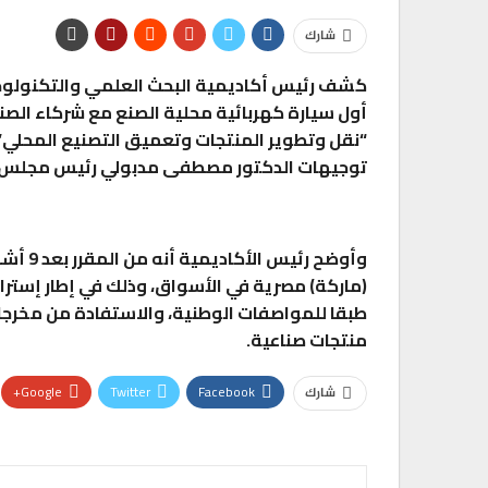
شارك
كشف رئيس أكاديمية البحث العلمي والتكنولوج
أول سيارة كهربائية محلية الصنع مع شركاء الصن
“نقل وتطوير المنتجات وتعميق التصنيع المحلي” و
توجيهات الدكتور مصطفى مدبولي رئيس مجلس ال
تقارير
وأوضح ر
(ماركة) مصرية في الأسواق، وذلك في إطار إسترا
عز العرب تطلق عرضًا استثنائيًا
الكهربائية…
طبقا للمواصفات الوطنية، والاستفادة من مخرجا
منتجات صناعية.
0
AKHERALANBAAEG
أسبوع واحد منذ
Google+
Twitter
Facebook
شارك
اقتصاد
بنك مصر يحصد درعا تكريميا من Visa لإطلاقه 6 بطاقات…
0
AKHERALANBAAEG
أسبوع واحد منذ