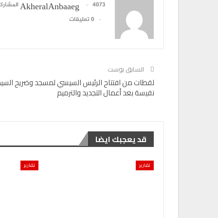
4073 المشاركات
AkheralAnbaaeg
تقارير
0 تعليقات
هدي يسى” متحدث رئيسى فى ندوة المجلس ا
للثقافة…
0
AKHERALANBAAEG
أسبوع واحد منذ
السابق بوست
لقطات من افتتاح الرئيس السيسي لمسجد وضريح السي
نفيسة بعد أعمال التجديد والترميم
قد يعجبك ايضا
تقارير
تقارير