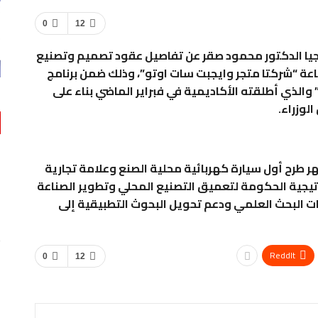
0
12
يا الدكتور محمود صقر عن تفاصيل عقود تصميم وتصنيع
اعة “شركتا متجر وايجبت سات اوتو”، وذلك ضمن برنامج
الذي أطلقته الأكاديمية في فبراير الماضي بناء على
وزراء.
تقارير
ئيس الأكاديمية أنه من المقرر بعد 9 أشهر طرح أول سيارة كهربائية محلية الصنع وعلامة تجارية
تيجية الحكومة لتعميق التصنيع المحلي وتطوير الصناعة
 على Volvo EX30
مهندس” على زين “يثمن خطة وزارة الصناعة…
ت البحث العلمي ودعم تحويل البحوث التطبيقية إلى
0
AKHERALANBAAEG
10 ساعات منذ
اقتصاد
ReddIt
0
12
بنك مصر يضخ أكثر من 100 مليون جنيه لتطوير الخدمات
الصحية…
0
AKHERALANBAAEG
15 ساعة منذ