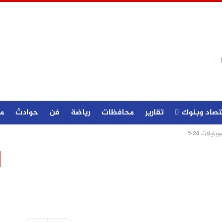
تصاد وبنوك
تقارير
محافظات
رياضة
فن
حوادث
م
بايلات 20%