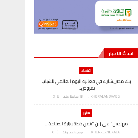
احدث الاخبار
اقتصاد
بنك مصر يشارك في فعالية اليوم العالمي للشباب
بعروض…
0
AKHERALANBAAEG
18 ساعة منذ
تقارير
مهندس” على زين “يثمن خطة وزارة الصناعة…
0
AKHERALANBAAEG
يوم واحد منذ