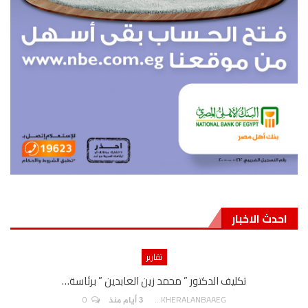
احدث الاخبار
تقارير
تكليف الدكتور ” محمد زين العابدين ” برئاسة…
0
AKHERALANBAAEG
3 أيام منذ