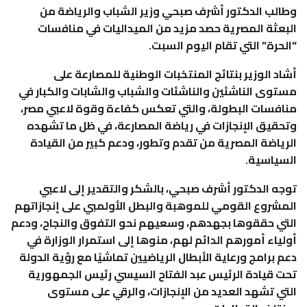
وطالب الدكتور أشرف صبحي وزير الشباب والرياضة من
البعثة المصرية حصد مزيد من الميداليات في منافسات
“الحرة” التي تقام اليوم السبت.
أشاد الوزير بنتائج المنتخبات الوطنية للمصارعة على
مستوى الناشئين والناشئات والشباب والشابات والكبار في
منافسات البطولة، والتي تعكس كفاءة وقوة لاعبي مصر،
وتحقيق الإنجازات في رياضة المصارعة، في ظل ما تشهده
الرياضة المصرية من تقدم وتطور، ودعم كبير من القيادة
السياسية.
توجه الدكتور أشرف صبحي، بالشكر والتقدير إلى لاعبي
المشروع القومي للموهبة والبطل الأولمبي على إنجازاتهم
التي حققوها بجهدهم، وسعيهم نحو التفوق والنجاح، ودعم
أولياء أمورهم الدائم لهم، منوها إلى استمرار الوزارة في
دعم برامج ورعاية الأبطال الرياضيين تماشيًا مع رؤية الدولة
تحت قيادة الرئيس عبد الفتاح السيسي رئيس الجمهورية
التي تشهد العديد من الإنجازات، والرقي على مستوى