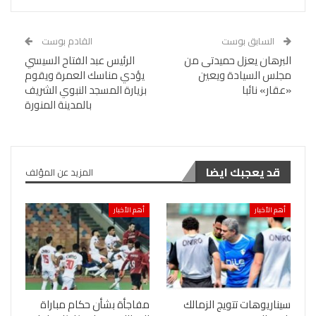
السابق بوست
القادم بوست
البرهان يعزل حميدتى من
الرئيس عبد الفتاح السيسي
مجلس السيادة ويعين
يؤدي مناسك العمرة ويقوم
«عقار» نائبا
بزيارة المسجد النبوي الشريف
بالمدينة المنورة
قد يعجبك ايضا
المزيد عن المؤلف
أهم الأخبار
أهم الأخبار
سيناريوهات تتويج الزمالك
مفاجأة بشأن حكام مباراة