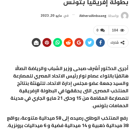
بطولة إفريقيا بتونس
بواسطة
AkheralAnbaaeg
في
مايو 20, 2023
0
104
شارك
أجرى الدكتور أشرف صبحى وزير الشباب والرياضة اتصالًا
هاتفيًا باللواء عصام نوار رئيس الاتحاد المصري للمصارعة
والسيد جمعة عضو مجلس إدارة الاتحاد، للتهنئة بنتائج
المنتخب المصرى التى يحققها في البطولة الإفريقية
للمصارعة المقامة من 15 وحتى 21 مايو الجاري في مدينة
الحمامات بتونس.
رفع المنتخب الوطني رصيده إلى 58 ميدالية متنوعة، بواقع
38 ميدالية ذهبية و 14 ميدالية فضية و 6 ميداليات برونزية.