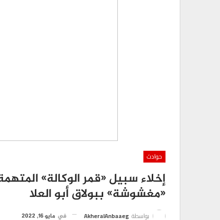
حوادث
إخلاء سبيل «قمر الوكالة» المتهم
«مغشوشة» ببولاق أبو العلا
بواسطة
AkheralAnbaaeg
في
مايو 16, 2022