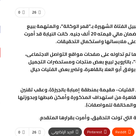
0
26
 سبيل الفتاة الشهيرة بـ”قمر الوكالة”، والمتهمة ببيع
مستحضرات تجميل مغشوشة بمنطقة الوكالة بضمان مالي قيمته 20 ألف جنيه. كانت النيابة قد أمرت
على ملابساتها واستكمال التحقيقات.
ا تم تداوله على صفحات مواقع التواصل الاجتماعى،
”، بالترويج لبيع بعض منتجات ومستحضرات التجميل
اق أبو العلا بالقاهرة، وتضرر بعض الفتيات حيال
الفتيات- مقيمة بمنطقة إمبابة بالجيزة)، وعقب تقنين
 القاهرة من استهداف المذكورة وأمكن ضبطها وبحوزتها
المخالفة للمواصفات).
ابة التي تولت التحقيق، وأمرت بقرارها المتقدم.
ReddIt
Pinterest
البريد الإلكتروني
0
26