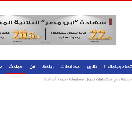
تصاد وبنوك
تقارير
محافظات
رياضة
فن
حوادث
م
ة بحيازة وبيع مستحضرات تجميل «مغشوشة» ببولاق أبو العلا