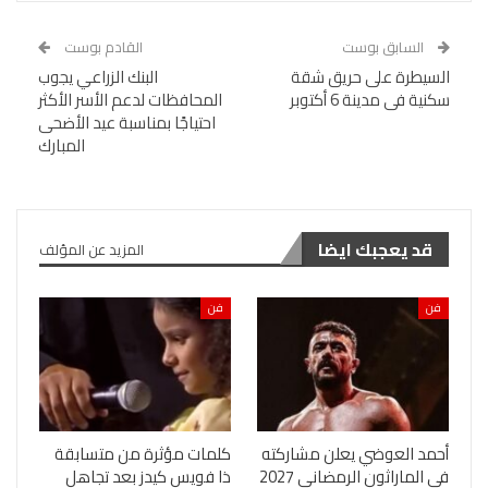
السابق بوست
القادم بوست
السيطرة على حريق شقة
البنك الزراعي يجوب
سكنية فى مدينة 6 أكتوبر
المحافظات لدعم الأسر الأكثر
احتياجًا بمناسبة عيد الأضحى
المبارك
قد يعجبك ايضا
المزيد عن المؤلف
فن
فن
أحمد العوضي يعلن مشاركته
كلمات مؤثرة من متسابقة
في الماراثون الرمضاني 2027
ذا فويس كيدز بعد تجاهل