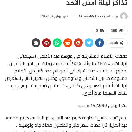
تذاكر ليلة أمس الأحد
بواسطة
AkheralAnbaaeg
في
يوليو 3, 2023
0
160
شارك
حققت الأفلام المشاركة فى موسم عيد الأضحى السينمائى
إيرادات بلغت 16 مليونًا، و500 ألف جنيه، وذلك فى آخر ليلة عرض
بجميع السينمات، حيث شارك فى الموسم عدد كبير من الأفلام
المتنوعة ما بين الأكشن والكوميدى، وخلال التقرير التالى نستعرض
إيرادات أفلام العيد وهى كالتالى، خاصة أن فيلم بيت الروبى يجدد
نشاط السينما مرة أخرى.
بيت الروبى 8.192.690 جنيه
فيلم “بيت الروبى” بطولة كريم عبد العزيز، نور اللبنانية، كريم محمود
عبد العزيز، تارا عماد، سمر جابر والطفلين معاذ جاد ولوسيندا،