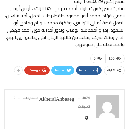
مستر إكس 1.640.029 جنيه
فيلم “مستر إكس” بطولة أحمد فهمى، هنا الزاهد، أوس أوس،
بيومى فؤاد، محمد أنور، محمود حافظ، رحاب الجمل، أمير شاهين،
العمل قصة أمانى التونسي، وفكرة محمد سويلم وفادى أبو
السعود، إخراج أحمد عبد الوهاب وتدور أحداثه حول أحمد فهمى
الذي يمتلك شركة يساعد من خلالها الرجال لكي يطلقوا زوجاتهم،
والمحافظة على حقوقهم.
0
160
Google+
Twitter
Facebook
شارك
4074 المشاركات
0
AkheralAnbaaeg
تعليقات