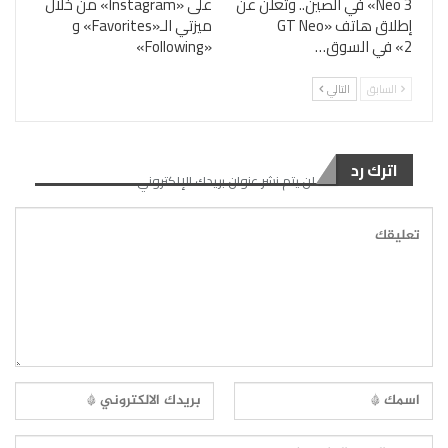
Neo 3» في الصين.. وتُعلن عن
على «Instagram» من خلال
إطلاق هاتف «GT Neo
ميزتي الـ«Favorites» و
2» في السوق…
«Following»
السابق
التالي
اترك رد
لن يتم نشر عنوان بريدك الإلكتروني.