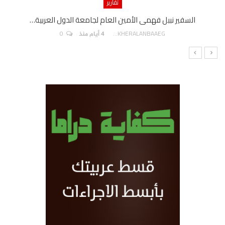
تقارير
السفير نببل فهمى الأمين العام لجامعة الدول العربية…
0
AKHERALANBAAEG
4 أيام منذ