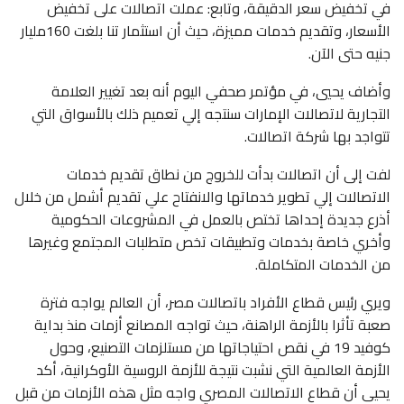
في تخفيض سعر الدقيقة، وتابع: عملت اتصالات على تخفيض
الأسعار، وتقديم خدمات مميزة، حيث أن استثمار تنا بلغت 160مليار
جنيه حتى الآن.
وأضاف يحيي، في مؤتمر صحفي اليوم أنه بعد تغيير العلامة
التجارية لاتصالات الإمارات سنتجه إلي تعميم ذلك بالأسواق التي
تتواجد بها شركة اتصالات.
لفت إلى أن اتصالات بدأت للخروج من نطاق تقديم خدمات
الاتصالات إلي تطوير خدماتها والانفتاح علي تقديم أشمل من خلال
أذرع جديدة إحداها تختص بالعمل في المشروعات الحكومية
وأخري خاصة بخدمات وتطبيقات تخص متطلبات المجتمع وغيرها
من الخدمات المتكاملة.
ويري رئيس قطاع الأفراد باتصالات مصر، أن العالم يواجه فترة
صعبة تأثرا بالأزمة الراهنة، حيث تواجه المصانع أزمات منذ بداية
كوفيد 19 في نقص احتياجاتها من مستلزمات التصنيع، وحول
الأزمة العالمية التي نشبت نتيجة للأزمة الروسية الأوكرانية، أكد
يحيى أن قطاع الاتصالات المصري واجه مثل هذه الأزمات من قبل