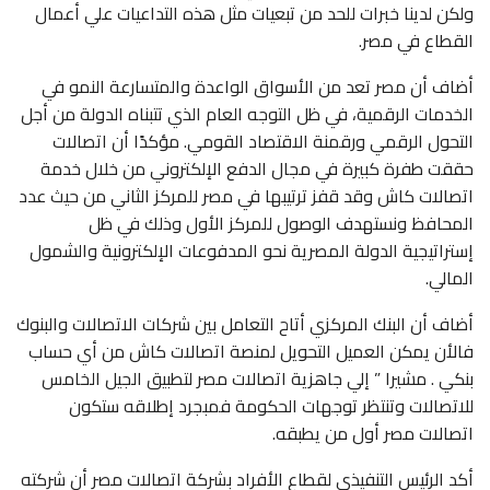
ولكن لدينا خبرات للحد من تبعيات مثل هذه التداعيات علي أعمال
القطاع في مصر.
أضاف أن مصر تعد من الأسواق الواعدة والمتسارعة النمو في
الخدمات الرقمية، في ظل التوجه العام الذي تتبناه الدولة من أجل
التحول الرقمي ورقمنة الاقتصاد القومي. مؤكدًا أن اتصالات
حققت طفرة كبيرة في مجال الدفع الإلكتروني من خلال خدمة
اتصالات كاش وقد قفز ترتيبها في مصر للمركز الثاني من حيث عدد
المحافظ ونستهدف الوصول للمركز الأول وذلك في ظل
إستراتيجية الدولة المصرية نحو المدفوعات الإلكترونية والشمول
المالي.
أضاف أن البنك المركزي أتاح التعامل بين شركات الاتصالات والبنوك
فالأن يمكن العميل التحويل لمنصة اتصالات كاش من أي حساب
بنكي . مشيرا ” إلي جاهزية اتصالات مصر لتطبيق الجيل الخامس
للاتصالات وتنتظر توجهات الحكومة فمبجرد إطلاقه ستكون
اتصالات مصر أول من يطبقه.
أكد الرئيس التنفيذي لقطاع الأفراد بشركة اتصالات مصر أن شركته