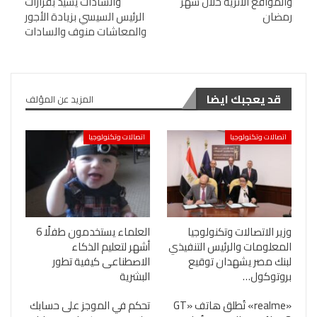
والمواقع الأثرية خلال شهر
والسادات يشيد بقرارات
رمضان
الرئيس السيسي بزيادة الأجور
والمعاشات منوف والسادات
قد يعجبك ايضا
المزيد عن المؤلف
اتصالات وتكنولوجيا
اتصالات وتكنولوجيا
وزير الاتصالات وتكنولوجيا
العلماء يستخدمون طفلًا 6
المعلومات والرئيس التنفيذي
أشهر لتعليم الذكاء
لبنك مصر يشهدان توقيع
الاصطناعى كيفية تطور
بروتوكول…
البشرية
«realme» تُطلق هاتف «GT
تحكم في الموجز على حسابك