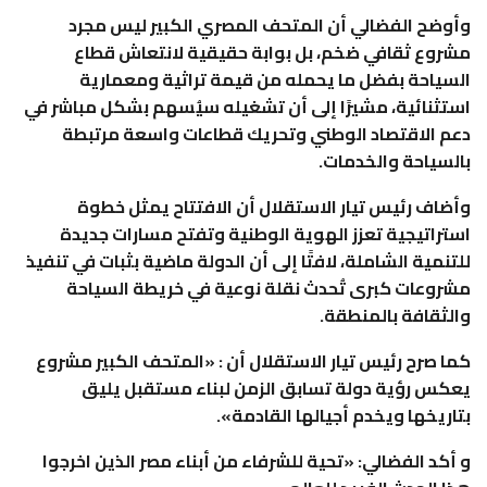
وأوضح الفضالي أن المتحف المصري الكبير ليس مجرد
مشروع ثقافي ضخم، بل بوابة حقيقية لانتعاش قطاع
السياحة بفضل ما يحمله من قيمة تراثية ومعمارية
استثنائية، مشيرًا إلى أن تشغيله سيُسهم بشكل مباشر في
دعم الاقتصاد الوطني وتحريك قطاعات واسعة مرتبطة
بالسياحة والخدمات.
وأضاف رئيس تيار الاستقلال أن الافتتاح يمثل خطوة
استراتيجية تعزز الهوية الوطنية وتفتح مسارات جديدة
للتنمية الشاملة، لافتًا إلى أن الدولة ماضية بثبات في تنفيذ
مشروعات كبرى تُحدث نقلة نوعية في خريطة السياحة
والثقافة بالمنطقة.
كما صرح رئيس تيار الاستقلال أن : «المتحف الكبير مشروع
يعكس رؤية دولة تسابق الزمن لبناء مستقبل يليق
بتاريخها ويخدم أجيالها القادمة».
و أكد الفضالي: «تحية للشرفاء من أبناء مصر الذين اخرجوا