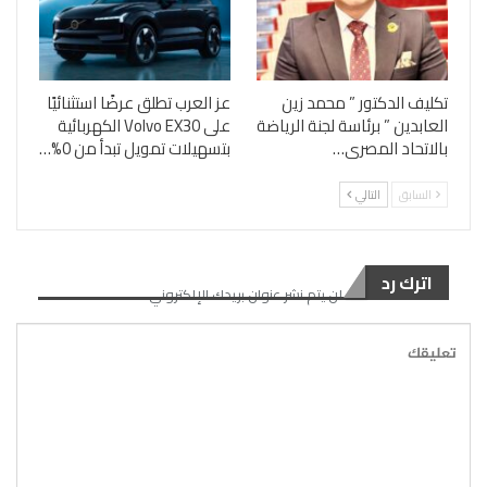
تكليف الدكتور ” محمد زين
عز العرب تطلق عرضًا استثنائيًا
العابدين ” برئاسة لجنة الرياضة
على Volvo EX30 الكهربائية
بالاتحاد المصرى…
بتسهيلات تمويل تبدأ من 0%…
السابق
التالي
اترك رد
لن يتم نشر عنوان بريدك الإلكتروني.