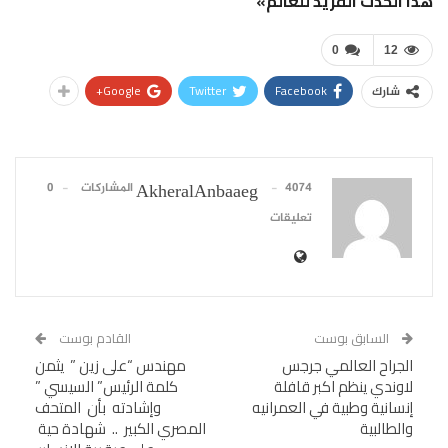
هذا الحدث الفريد للعالم»
0
12
Google+
Twitter
Facebook
شارك
4074 المشاركات
0
AkheralAnbaaeg
تعليقات
السابق بوست
القادم بوست
الجراح العالمي جرجس
مهندس “على زين ” يثمن
لاوندي ينظم اكبر قافلة
كلمة الرئيس” السيسي ”
إنسانية وطبية في العمرانيه
وإشادته بأن المتحف
والطالبية
المصري الكبير .. شهادة حية