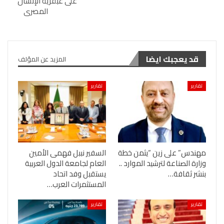
على عبقرية الإنسان
المصرى
قد يعجبك ايضا
المزيد عن المؤلف
تقارير
تقارير
مهندس” على زين “يثمن خطة
السفير نببل فهمى الأمين
وزارة الصناعة لترشيد الموارد ..
العام لجامعة الدول العربية
بنشر ثقافة…
يستقبل وفد اتحاد
المستثمرات العرب…
تقارير
تقارير