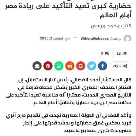
حضارية كبرى تعيد التأكيد على ريادة مصر
أمام العالم
كتب محمد مرسي
بواسطة
AkheralAnbaaeg
في
نوفمبر 2, 2025
0
12
شارك
قال المستشار أحمد الفضالي، رئيس تيار الاستقلال، إن
افتتاح المتحف المصري الكبير يشكل محطة فارقة في
التاريخ المصري الحديث، معتبرًا أنه مناسبة تعيد التأكيد على
مكانة مصر الريادية حضاريًا وثقافيًا أمام العالم.
وأكد الفضالي أن الدولة المصرية نجحت في تقديم صرح أثري
فريد يعكس عُمق حضارتها ويجسّد قدرتها على إنجاز
مشروعات كبرى بمعايير عالمية.