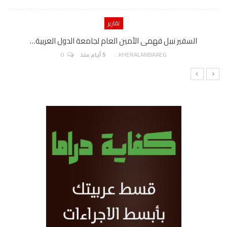
تقارير
السفير نببل فهمى الأمين العام لجامعة الدول العربية…
0
AKHERALANBAAEG
5 أيام منذ