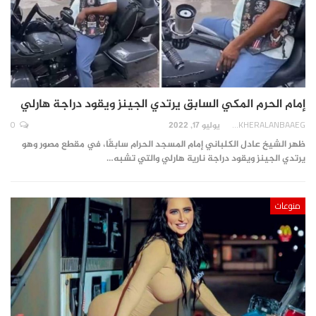
إمام الحرم المكي السابق يرتدي الجينز ويقود دراجة هارلي
0
AKHERALANBAAEG
يوليو 17, 2022
ظهر الشيخ عادل الكلباني إمام المسجد الحرام سابقًا، في مقطع مصور وهو
يرتدي الجينز ويقود دراجة نارية هارلي والتي تشبه…
منوعات