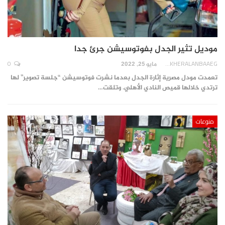
موديل تثير الجدل بفوتوسيشن جرئ جدا
0
AKHERALANBAAEG
مايو 25, 2022
تعمدت مودل مصرية إثارة الجدل بعدما نشرت فوتوسيشن “جلسة تصوير” لها
ترتدي خلالها قميص النادي الأهلي. وتلقت…
منوعات