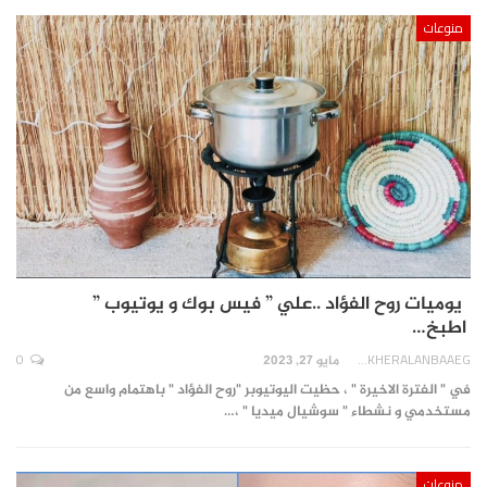
منوعات
يوميات روح الفؤاد ..علي ” فيس بوك و يوتيوب ”
اطبخ…
0
AKHERALANBAAEG
مايو 27, 2023
في " الفترة الاخيرة " ، حظيت اليوتيوبر "روح الفؤاد " باهتمام واسع من
مستخدمي و نشطاء " سوشيال ميديا " ،…
منوعات